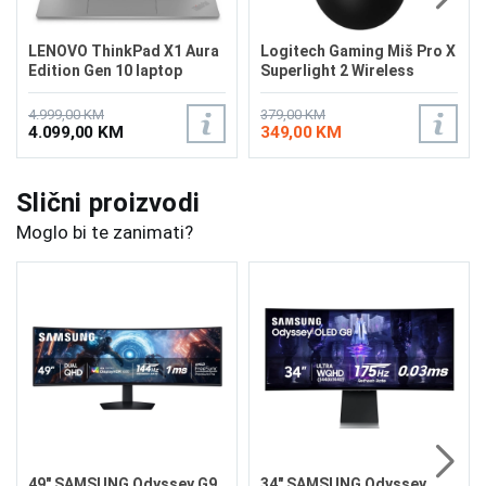
LENOVO ThinkPad X1 Aura
Logitech Gaming Miš Pro X
Edition Gen 10 laptop
Superlight 2 Wireless
21Q0002XUS
4.999,00 KM
379,00 KM
4.099,00 KM
349,00 KM
Slični proizvodi
Moglo bi te zanimati?
49" SAMSUNG Odyssey G9
34" SAMSUNG Odyssey