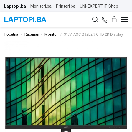
Laptopi.ba
Monitori.ba
Printeri.ba
UNI-EXPERT IT Shop
Početna
Računari
Monitori
31.5" AOC Q32E2N QHD 2K Display