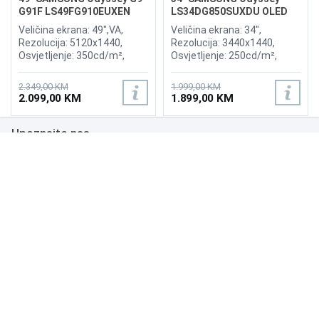
G91F LS49FG910EUXEN
LS34DG850SUXDU OLED
144Hz Gaming Curved
G8 175Hz Gaming Curved
Veličina ekrana: 49",VA,
Veličina ekrana: 34",
Display
Display
Rezolucija: 5120x1440,
Rezolucija: 3440x1440,
Osvjetljenje: 350cd/m²,
Osvjetljenje: 250cd/m²,
Vrijeme odziva:1ms,
Vrijeme odziva: 0,03ms,
Osvježenje: 144Hz, AMD
Osvježenje: 175Hz, AMD
2.349,00 KM
1.999,00 KM
FreeSync Premium Pro,
FreeSync Premium,
2.099,00 KM
1.899,00 KM
Priključci: 2xHDMI 2.1,
Wireless LAN, Bluetooth ,
DisplayPort, 2xUSB 3.2, USB-
Priključci: 2xHDMI,
Upoznajte nas
B
DisplayPort, 2xUSB 3.0,
Zvučnici:Adaptive Sound
Poslovanje
Podrška
NAČINI PLAĆANJA