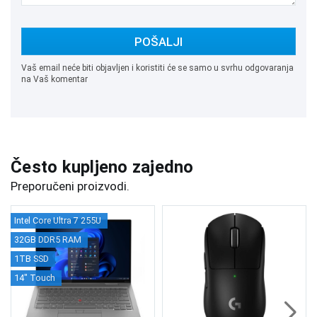
POŠALJI
Vaš email neće biti objavljen i koristiti će se samo u svrhu odgovaranja
na Vaš komentar
Često kupljeno zajedno
Preporučeni proizvodi.
Intel Core Ultra 7 255U
32GB DDR5 RAM
1TB SSD
14" Touch