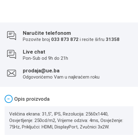
Naručite telefonom
Pozovite broj
033 873 872
i recite šifru
31358
Live chat
Pon-Sub od 9h do 21h
prodaja@ue.ba
Odgovorićemo Vam u najkraćem roku
−
Opis proizvoda
Veličina ekrana: 31,5", IPS, Rezolucija: 2560x1440,
Osvjetljenje: 250cd/m2, Vrijeme odziva: 4ms, Osvježenje:
75Hz, Priključci: HDMI, DisplayPort, Zvučnici 3x2W.