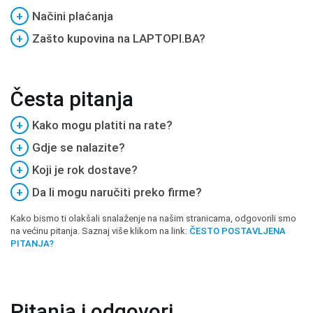
+
Načini plaćanja
+
Zašto kupovina na LAPTOPI.BA?
Česta pitanja
+
Kako mogu platiti na rate?
+
Gdje se nalazite?
+
Koji je rok dostave?
+
Da li mogu naručiti preko firme?
Kako bismo ti olakšali snalaženje na našim stranicama, odgovorili smo
na većinu pitanja. Saznaj više klikom na link:
ČESTO POSTAVLJENA
PITANJA?
Pitanja i odgovori