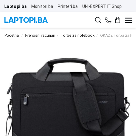
Laptopi.ba
Monitori.ba
Printeri.ba
UNI-EXPERT IT Shop
Početna
Prenosni računari
Torbe za notebook
OKADE Torba za Not