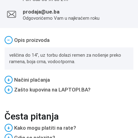
prodaja@ue.ba
Odgovorićemo Vam u najkraćem roku
−
Opis proizvoda
veličina do 14", uz torbu dolazi remen za nošenje preko
ramena, boja crna, vodootporna.
+
Načini plaćanja
+
Zašto kupovina na LAPTOPI.BA?
Česta pitanja
+
Kako mogu platiti na rate?
+
Gdje se nalazite?