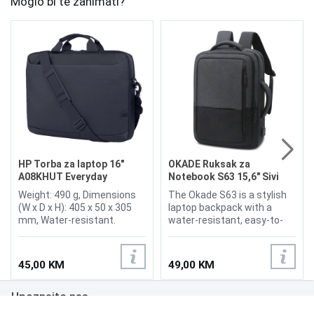
Moglo bi te zanimati?
HP Torba za laptop 16"
OKADE Ruksak za
A08KHUT Everyday
Notebook S63 15,6" Sivi
Weight: 490 g, Dimensions
The Okade S63 is a stylish
(W x D x H): 405 x 50 x 305
laptop backpack with a
mm, Water-resistant.
water-resistant, easy-to-
clean design, extra storage
space (6 zippered pockets),
and an external USB
45,00 KM
49,00 KM
interface charging design. It
is universally compatible
Upoznajte nas
with all 14/15.6 inch
MacBook, Laptop, Ultrabook,