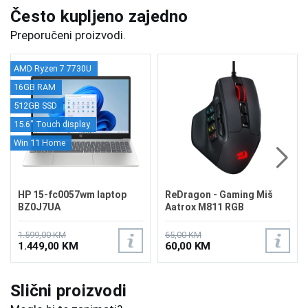
Često kupljeno zajedno
Preporučeni proizvodi.
AMD Ryzen 7 7730U
16GB RAM
512GB SSD
15.6" Touch display
Win 11 Home
HP 15-fc0057wm laptop
ReDragon - Gaming Miš
BZ0J7UA
Aatrox M811 RGB
1.599,00 KM
65,00 KM
1.449,00 KM
60,00 KM
Slični proizvodi