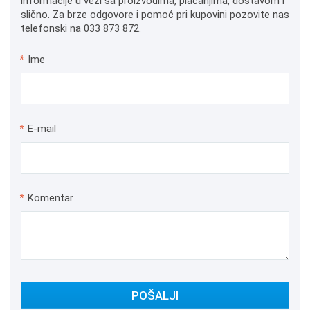
informacije u vezi sa proizvodima, plaćanjima, dostavom i
slično. Za brze odgovore i pomoć pri kupovini pozovite nas
telefonski na 033 873 872.
*
Ime
*
E-mail
*
Komentar
POŠALJI