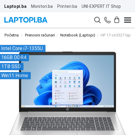
Laptopi.ba
Monitori.ba
Printeri.ba
UNI-EXPERT IT Shop
Početna
Prenosni računari
Notebook (Laptopi)
HP 17-cn3327 lapt
Intel Core i7-1355U
16GB DDR4
1TB SSD
Win11 Home