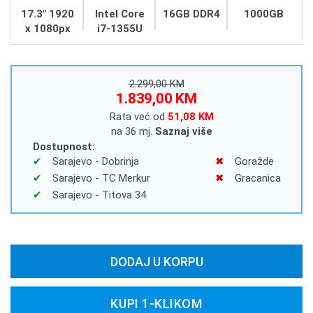
17.3" 1920
Intel Core
16GB DDR4
1000GB
x 1080px
i7-1355U
2.299,00 KM
1.839,00 KM
Rata već od
51,08 KM
na 36 mj.
Saznaj više
Dostupnost:
Sarajevo - Dobrinja
Goražde
Sarajevo - TC Merkur
Gracanica
Sarajevo - Titova 34
DODAJ U KORPU
KUPI 1-KLIKOM