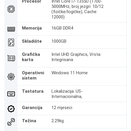
Procesor
Intel Core i7-1355U (1700-
5000MHz, broj jezgri: 10/12
(fizičke/logičke), Cache:
12000)
Memorija
16GB DDR4
Skladište
1000GB
Grafička
Intel UHD Graphics, Vrsta:
karta
Integrisana
Operativni
Windows 11 Home
sistem
Tastatura
Lokalizacija: US-
Internacionalna,
Garancija
12 mjeseci
Težina
2.29kg