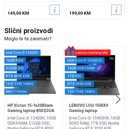
149,00 KM
199,00 KM
Slični proizvodi
Moglo bi te zanimati?
Intel Core i5-13420H
Lenovo Gaming Miš
16GB RAM
Intel Core i5 13450HX
512GB SSD
16GB DDR5 RAM
RTX 4050 6GB
1TB SSD
15.6" FHD 144Hz
RTX 3050 6GB
Win11 Home
15.6" FHD 144Hz
HP Victus 15-fa2082wm
LENOVO LOQ 15IRX9
Gaming laptop B5EQ3UA
Gaming laptop
83DV01DBSC
Intel Core i5-13420H, 16GB
Intel Core i5-13450HX, 16GB
DDR4 RAM, 512GB SSD,
DDR5 RAM, 1TB SSD, Nvidia
Nvidia GeForce RTX 4050
GeForce RTX 3050 6GB,