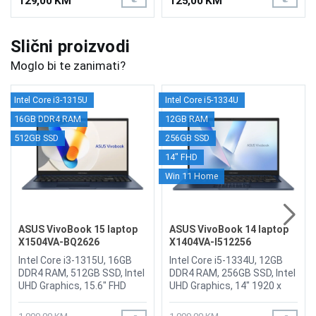
129,00 KM
125,00 KM
Slični proizvodi
Moglo bi te zanimati?
Intel Core i3-1315U
Intel Core i5-1334U
16GB DDR4 RAM
12GB RAM
512GB SSD
256GB SSD
14" FHD
Win 11 Home
ASUS VivoBook 15 laptop
ASUS VivoBook 14 laptop
X1504VA-BQ2626
X1404VA-I512256
Intel Core i3-1315U, 16GB
Intel Core i5-1334U, 12GB
DDR4 RAM, 512GB SSD, Intel
DDR4 RAM, 256GB SSD, Intel
UHD Graphics, 15.6" FHD
UHD Graphics, 14" 1920 x
1920 x 1080 display,
1080 FHD display, WebCam
WebCam 720p HD camera
720p HD camera With