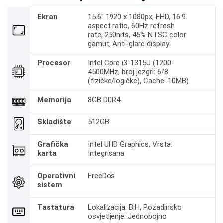
Ekran
15.6" 1920 x 1080px, FHD, 16:9
aspect ratio, 60Hz refresh
rate, 250nits, 45% NTSC color
gamut, Anti-glare display
Procesor
Intel Core i3-1315U (1200-
4500MHz, broj jezgri: 6/8
(fizičke/logičke), Cache: 10MB)
Memorija
8GB DDR4
Skladište
512GB
Grafička
Intel UHD Graphics, Vrsta:
karta
Integrisana
Operativni
FreeDos
sistem
Tastatura
Lokalizacija: BiH, Pozadinsko
osvjetljenje: Jednobojno