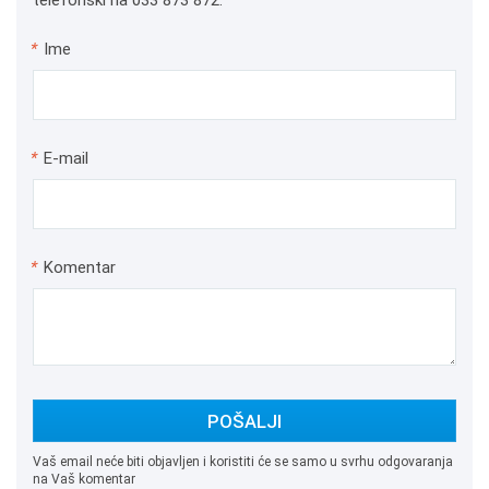
telefonski na 033 873 872.
*
Ime
*
E-mail
*
Komentar
POŠALJI
Vaš email neće biti objavljen i koristiti će se samo u svrhu odgovaranja
na Vaš komentar