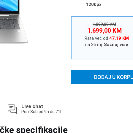
1200px
1.899,00 KM
1.699,00 KM
Rata već od
47,19 KM
na 36 mj.
Saznaj više
DODAJ U KORP
Live chat
Pon-Sub od 9h do 21h
čke specifikacije