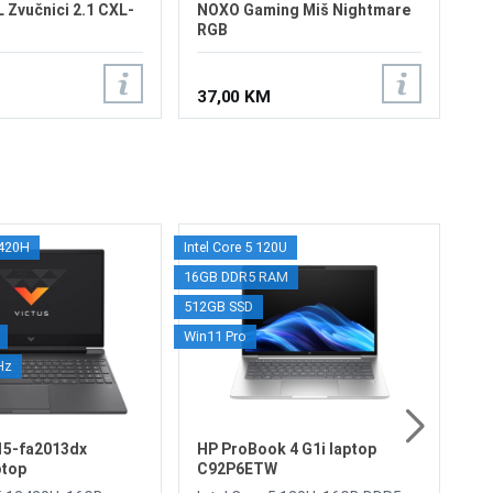
 Zvučnici 2.1 CXL-
NOXO Gaming Miš Nightmare
RGB
37,00 KM
3420H
Intel Core 5 120U
Intel
HP
16GB DDR5 RAM
16G
C
512GB SSD
1TB 
In
Win11 Pro
Win
RA
Gr
Hz
IP
Vi
2.
sh
1.
1x
15-fa2013dx
HP ProBook 4 G1i laptop
1x
ptop
C92P6ETW
co
16GB