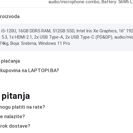
audio/microphone combo, Battery: 56Wh LI
roizvoda
e i5-120U, 16GB DDR5 RAM, 512GB SSD, Intel Iris Xe Graphics, 16" 
 5.3, 1x HDMI 2.1, 2x USB Type-A, 2x USB Type-C (PD&DP), audio/mic
.74kg, Boja: Srebrna, Windows 11 Pro
 plaćanja
 kupovina na LAPTOPI.BA?
 pitanja
ogu platiti na rate?
e nalazite?
e rok dostave?