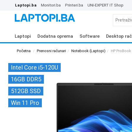
Laptopi.ba
Monitori.ba
Printeri.ba
UNI-EXPERT IT Shop
Laptopi
Dodatna oprema
Software
Desktop rač
Početna
Prenosni računari
Notebook (Laptopi)
HP ProBook
Intel Core i5-120U
16GB DDR5
512GB SSD
Win 11 Pro