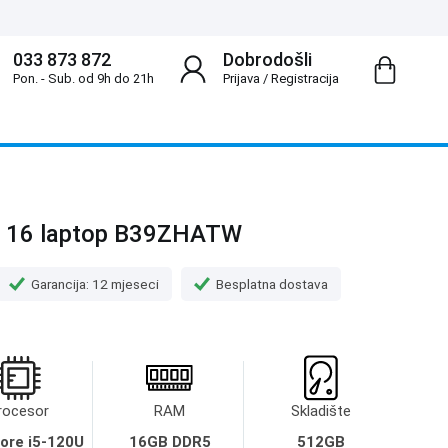
033 873 872
Dobrodošli
Pon. - Sub. od 9h do 21h
Prijava
/
Registracija
R 16 laptop B39ZHATW
Garancija: 12 mjeseci
Besplatna dostava
rocesor
RAM
Skladište
Core i5-120U
16GB DDR5
512GB