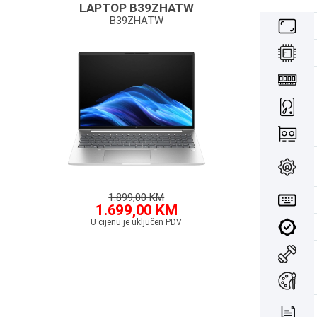
LAPTOP B39ZHATW
B39ZHATW
1.899,00 KM
1.699,00 KM
U cijenu je uključen PDV