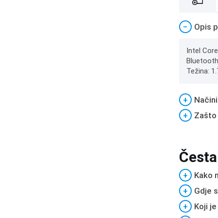
−
Opis p
Intel Cor
Bluetooth
Težina: 1
+
Načini
+
Zašto
Česta
+
Kako m
+
Gdje s
+
Koji j