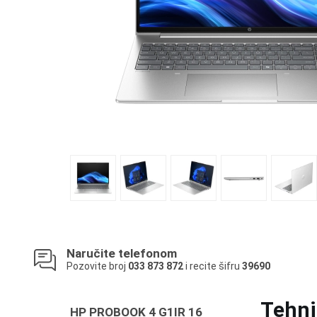
Naručite telefonom
Pozovite broj
033 873 872
i recite šifru
39690
Tehni
HP PROBOOK 4 G1IR 16