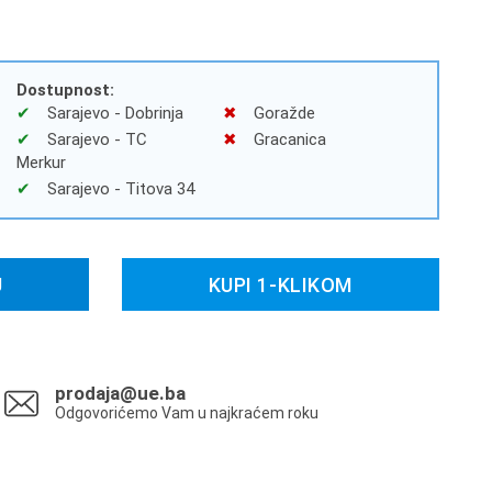
Dostupnost:
Sarajevo - Dobrinja
Goražde
Sarajevo - TC
Gracanica
Merkur
Sarajevo - Titova 34
U
KUPI 1-KLIKOM
prodaja@ue.ba
Odgovorićemo Vam u najkraćem roku