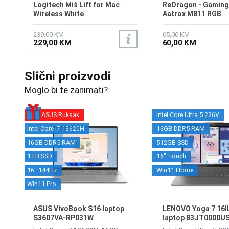
Logitech Miš Lift for Mac
ReDragon - Gaming
Wireless White
Aatrox M811 RGB
239,00 KM
65,00 KM
229,00 KM
60,00 KM
Slični proizvodi
Moglo bi te zanimati?
ASUS Ruksak
Intel Core Ultra 5 226V
Intel Core i7 13620H
16GB DDR5 RAM
16GB DDR5 RAM
512GB SSD
1TB SSD
16" Touch
16" 144Hz
Win11 Home
Win11 Pro
ASUS VivoBook S16 laptop
LENOVO Yoga 7 16I
S3607VA-RP031W
laptop 83JT0000U