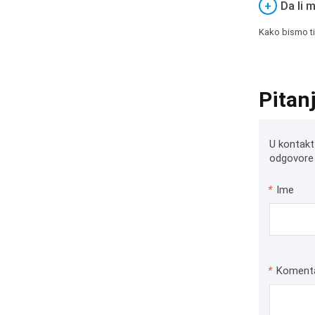
+
Da li 
Kako bismo ti
Pitan
U kontakt
odgovore 
*
Ime
*
Koment