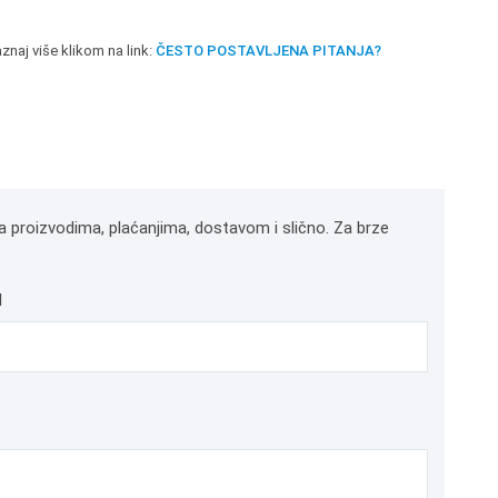
znaj više klikom na link:
ČESTO POSTAVLJENA PITANJA?
a proizvodima, plaćanjima, dostavom i slično. Za brze
l