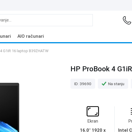
unari
AIO računari
 4 G1iR 16 laptop B39ZHATW
HP ProBook 4 G1i
ID: 39690
Na stanju
Ekran
P
16.0" 1920 x
Intel 