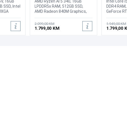
6V, 16GB
AMD Ryzen AI 5 340, 16GB
Intel Core 
 SSD, Intel
LPDDR5x RAM, 512GB SSD,
DDR4 RAM, 
WUXGA
AMD Radeon 840M Graphics,
GeForce RT
chscreen
16" 1920 x 1200 IPS
1920 x 1080
D 1080p +
Touchscreen display, Webcam
Webcam HP 
2.099,00 KM
1.949,00 KM
er, Wi-Fi 7
FHD 1080p + IR with Privacy
HD, LAN, WiF
1.799,00 KM
1.799,00 
oth 5.4, 1x
Shutter, Wi-Fi 7, Bluetooth 5.4,
USB Type-A
 USB 3.2
1x USB-A (USB 5Gbps), Always
Type-A 5Gb
2x USB-C
On, 1x USB-C (USB 10Gbps),
1x HDMI 2.
B4 40Gbps),
with USB PD 45-65W and
5Gbps signa
PODRŠKA
PRATI NAS
DisplayPort 1.4a, 1x USB-C
headphone
DMI 1.4b,
(USB 10Gbps), with USB PD 45-
combo, Batt
Česta pitanja?
rophone
65W and DisplayPort 2.1
Li-ion poly
Reklamacije i povrati
, 1x
UHBR10, 1x HDMI 2.1, up to
Internacion
Servis
 Backlit
4K/60Hz, 1x Headphone /
osvijetljen
 case,
microphone combo jack, 1x
Boja: Siva
microSD card reader, Battery:
tura: US-
70Wh, Aluminium Top and
ina: 1.92kg,
Bottom, Fingerprint Reader,
 11 Home
Tastatura: US Internacionalna
sa jednobojnim osvjetljenjem,
Težina: 1.95kg, Boja: Siva,
Windows 11 Home