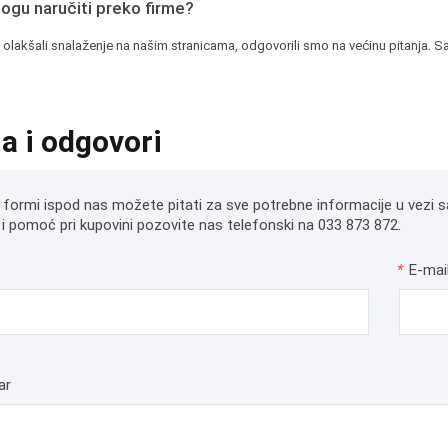
mogu naručiti preko firme?
 olakšali snalaženje na našim stranicama, odgovorili smo na većinu pitanja. Sa
ja i odgovori
 formi ispod nas možete pitati za sve potrebne informacije u vezi s
i pomoć pri kupovini pozovite nas telefonski na 033 873 872.
*
E-mai
ar