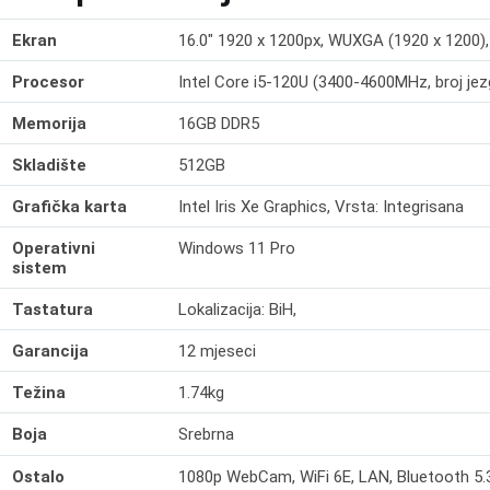
Ekran
16.0" 1920 x 1200px, WUXGA (1920 x 1200), 
Procesor
Intel Core i5-120U (3400-4600MHz, broj jezg
Memorija
16GB DDR5
Skladište
512GB
Grafička karta
Intel Iris Xe Graphics, Vrsta: Integrisana
Operativni
Windows 11 Pro
sistem
Tastatura
Lokalizacija: BiH,
Garancija
12 mjeseci
Težina
1.74kg
Boja
Srebrna
Ostalo
1080p WebCam, WiFi 6E, LAN, Bluetooth 5.3