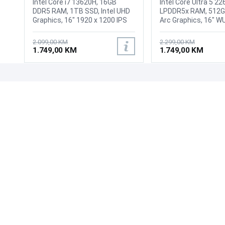
Intel Core i7 13620H, 16GB
Intel Core Ultra 5 22
DDR5 RAM, 1TB SSD, Intel UHD
LPDDR5x RAM, 512GB
Graphics, 16" 1920 x 1200 IPS
Arc Graphics, 16" 
144Hz display, FHD camera with
1920x1200 IPS Tou
IR function to support Windows
display, WebCam FH
2.099,00 KM
2.299,00 KM
Hello With privacy shutter, WiFi
IR with Privacy Shutt
1.749,00 KM
1.749,00 KM
6, Bluetooth 5.3, 2x USB 3.2 Gen
802.11be 2x2, Blueto
1 Type-C with support for
USB-A (USB 5Gbps /
display / power delivery (data
Gen 1), Always On, 
speed up to 5Gbps), 2x USB 3.2
(Thunderbolt 4 / US
UPOZNAJTE NAS
POSLOVANJE
Gen 1 Type-A (data speed up to
with USB PD 3.0 and
5Gbps), 1x HDMI 1.4, 1x 3.5mm
DisplayPort 2.1, 1x H
O nama
Uslovi poslovanja
Combo Audio Jack, Battery:
1x Headphone / mic
Prodajna mjesta
Načini plaćanja
70Wh, Backlit keyboard,
combo jack (3.5mm)
Kontaktirajte nas
Sigurnost plaćanja
Tastatura: BiH, Težina: 1.70kg,
microSD card reader,
Boja: Siva, Windows 11 Pro
keyboard, Aluminium
Zašto kupiti od nas?
Načini dostave
Fingerprint Reader,
Battery:70Wh, Tasta
Internacionalna, Tež
Boja: Siva, Windows
NAČINI PLAĆANJA