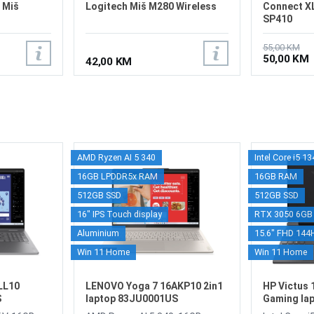
 Miš
Logitech Miš M280 Wireless
Connect XL
SP410
55,00 KM
50,00 KM
42,00 KM
AMD Ryzen AI 5 340
Intel Core i5 1
16GB LPDDR5x RAM
16GB RAM
512GB SSD
512GB SSD
16" IPS Touch display
RTX 3050 6GB
Aluminium
15.6" FHD 144
Win 11 Home
Win 11 Home
LL10
LENOVO Yoga 7 16AKP10 2in1
HP Victus 
S
laptop 83JU0001US
Gaming la
B95WHUA/