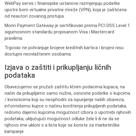
WebPay servis i finansijske ustanove razmjenjuju podatke
upotre bom virtualne privatne mreže (VPN), koja je zaštićena
od neautori zovanog pristupa.
Monri Payment Gateway je sertifikovan prema PCI DSS Level 1
sigurnosnom standardu propisanom Visa i Mastercard
pravilima.
Trgovac ne pohranjuje brojeve kreditnih kartica i brojevi nisu
dostupni neovlaštenim osobama.
Izjava o zaštiti i prikupljanju ličnih
podataka
Obavezujemo se pružati zaštitu ličnim podacima kupaca, na
način da prikupljamo samo nužne, osnovne podatke o kupcima
/ korisnicima koji su neophodni za ispunjenje naših obaveza;
informišemo kupce o načinu korištenja prikupljenih podataka,
redovno dajemo kupcima mogućnost izbora o upotrebi njihovih
podataka, uključujući mogućnost odluke žele li ili ne da se
njihovo ime ukloni s a lista koje se koriste za marketinške
kampanje.