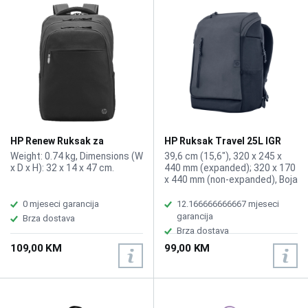
HP Renew Ruksak za
HP Ruksak Travel 25L IGR
notebook 17.3" 3E2U5UT
15.6 6H2D8AA
Weight: 0.74 kg, Dimensions (W
39,6 cm (15,6"), 320 x 245 x
x D x H): 32 x 14 x 47 cm.
440 mm (expanded); 320 x 170
x 440 mm (non-expanded), Boja
Siva, Materijal Polyetser
0 mjeseci garancija
12.166666666667 mjeseci
garancija
Brza dostava
Brza dostava
109,00 KM
99,00 KM