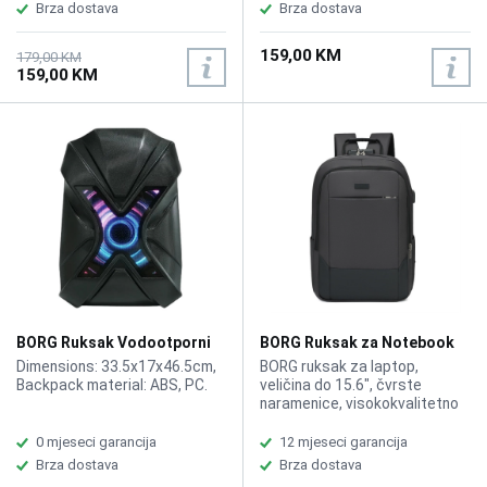
composite waterproof fabric
composite waterproof fabric
Brza dostava
Brza dostava
159,00 KM
179,00 KM
159,00 KM
BORG Ruksak Vodootporni
BORG Ruksak za Notebook
LED X-Warrior
15,6" 6917 Siva
Dimensions: 33.5x17x46.5cm,
BORG ruksak za laptop,
Backpack material: ABS, PC.
veličina do 15.6", čvrste
naramenice, visokokvalitetno
platno, skriveni džepovi protiv
krađe, vodootporan, boja siva,
0 mjeseci garancija
12 mjeseci garancija
USB port,
Brza dostava
Brza dostava