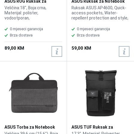
ASUS ROG Ruksak za
ASUS Ruksak za Notebook
Notebook Ranger 18"
AP4600 16" Siva
Veličina:18", Boja:crna,
Ruksak ASUS AP4600, Quick-
Materijal: polister,
access pockets, Water-
vodootporan,
repellent protection and style,
Dimenzije:49x33.5x14.5cm,
Lightweight, practical and
Volumen:24L,Težina:0.49kg
durable,
0 mjeseci garancija
0 mjeseci garancija
Brza dostava
Brza dostava
89,00 KM
59,00 KM
ASUS Torba za Notebook
ASUS TUF Ruksak za
EOS 2 15.6"
notebook 17.3"
Veličina 39,6 cm (15,6"), Boja
17,3", Materijal: Polyester,