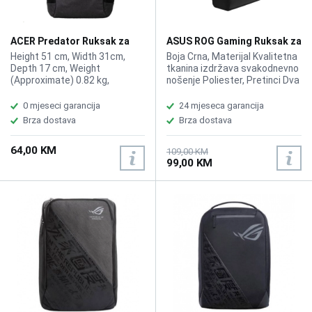
ACER Predator Ruksak za
ASUS ROG Gaming Ruksak za
Notebook Urban 15,6"
notebook 17,3" BP4701
Height 51 cm, Width 31cm,
Boja Crna, Materijal Kvalitetna
Depth 17 cm, Weight
tkanina izdržava svakodnevno
(Approximate) 0.82 kg,
nošenje Poliester, Pretinci Dva
Material Polyester
bočna pretinca, Jedan
pretinac s zatvaračem, Veliki
0 mjeseci garancija
24 mjeseca garancija
interni pretinac za notebook,
Brza dostava
Brza dostava
Ručke/remenUgrađena ručka
za prtljagu, Zadnja stranaAir-
64,00 KM
mesh mrežica radi ugodnog
109,00 KM
99,00 KM
nošenja, Dimenzije i masa460
(D) x 305 (Š) x 135 (V) mm 630
g Posebnosti Roll-up dizajn s
holografskim printanim
dizajnom, Namjena Za laptope
do 17.3"