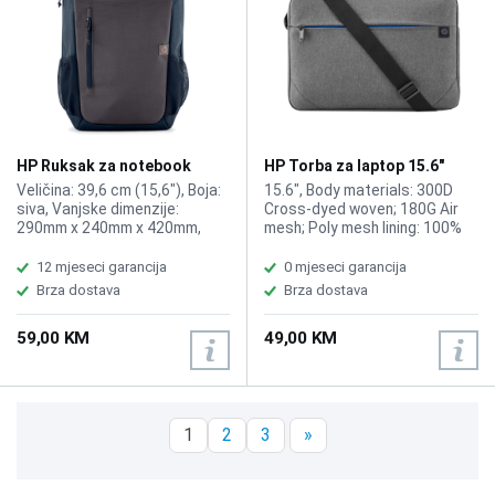
HP Ruksak za notebook
HP Torba za laptop 15.6"
Travel 18L IGR 15.6 6H2D9AA
1E7D7AA Prelude
Veličina: 39,6 cm (15,6″), Boja:
15.6", Body materials: 300D
siva, Vanjske dimenzije:
Cross-dyed woven; 180G Air
290mm x 240mm x 420mm,
mesh; Poly mesh lining: 100%
Težina: 510g
Poly (210D), Polyester,
Minimum dimensions (W x D x
12 mjeseci garancija
0 mjeseci garancija
H) 6 x 28.5 x 40 cm
Brza dostava
Brza dostava
59,00 KM
49,00 KM
1
2
3
»