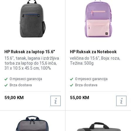
HP Ruksak za laptop 15.6"
HP Ruksak za Notebook
2Z8P3AA Prelude G2
Campus 15.6" Lavender
15.6", tanak, lagana i izdržljiva
veličina do 15.6", Boja: roza,
torba za laptop do 15,6 inča,
Težina: 500g
31 x 10.5 x 45.5 cm, 100%
polyester, Water resistant
0 mjeseci garancija
0 mjeseci garancija
Brza dostava
Brza dostava
59,00 KM
55,00 KM