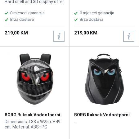
Hard shell and 3D display offer
maximum protection while its
eye catching LED lighting gives
0 mjeseci garancija
0 mjeseci garancija
it an eye catching edge
Brza dostava
Brza dostava
219,00 KM
219,00 KM
BORG Ruksak Vodootporni
BORG Ruksak Vodootporni
LED Knight Carbon
LED Owls
Dimensions: L33 x W25 x H49
.
cm, Material: ABS+PC