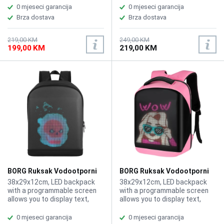
0 mjeseci garancija
0 mjeseci garancija
Brza dostava
Brza dostava
219,00 KM
249,00 KM
199,00 KM
219,00 KM
BORG Ruksak Vodootporni
BORG Ruksak Vodootporni
LED R3 Crna
LED R3 Pink
38x29x12cm, LED backpack
38x29x12cm, LED backpack
with a programmable screen
with a programmable screen
allows you to display text,
allows you to display text,
images, GIF animations, and
images, GIF animations, and
doodles, High-quality nylon
doodles, High-quality nylon
0 mjeseci garancija
0 mjeseci garancija