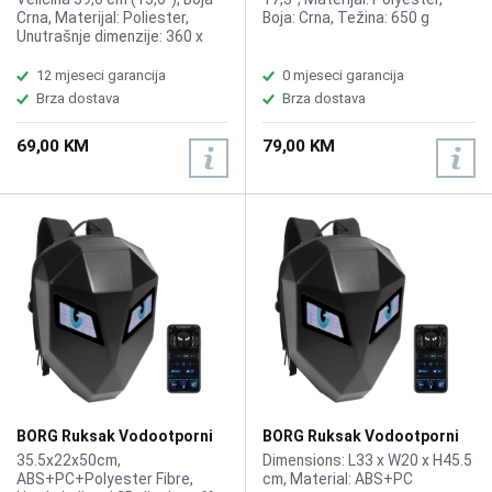
Crna, Materijal: Poliester,
Boja: Crna, Težina: 650 g
Unutrašnje dimenzije: 360 x
240 x 20 mm
12 mjeseci garancija
0 mjeseci garancija
Brza dostava
Brza dostava
69,00 KM
79,00 KM
BORG Ruksak Vodootporni
BORG Ruksak Vodootporni
LED Eyes Circular Ironman L
LED Eyes Circular Ironman M
35.5x22x50cm,
Dimensions: L33 x W20 x H45.5
ABS+PC+Polyester Fibre,
cm, Material: ABS+PC