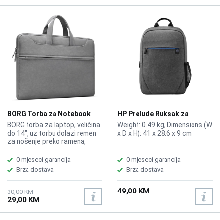
BORG Torba za Notebook
HP Prelude Ruksak za
B031 14" Dark Grey
notebook 15.6" 1E7D6UT
BORG torba za laptop, veličina
Weight: 0.49 kg, Dimensions (W
do 14", uz torbu dolazi remen
x D x H): 41 x 28.6 x 9 cm
za nošenje preko ramena,
vodootporna, boja siva, 14.17
x 10.04 x 1.4 inches (L x W x H),
0 mjeseci garancija
0 mjeseci garancija
Izrađena od vodootpornog
Brza dostava
Brza dostava
vrhunskog PU kožnog
materijala, izdržljiva i moderna.
49,00 KM
30,00 KM
29,00 KM