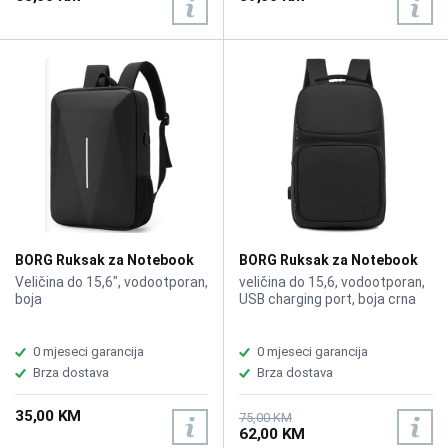
BORG Ruksak za Notebook
BORG Ruksak za Notebook
S221
S8839 Crna
Veličina do 15,6", vodootporan,
veličina do 15,6, vodootporan,
boja
USB charging port, boja crna
0 mjeseci garancija
0 mjeseci garancija
Brza dostava
Brza dostava
35,00 KM
75,00 KM
62,00 KM