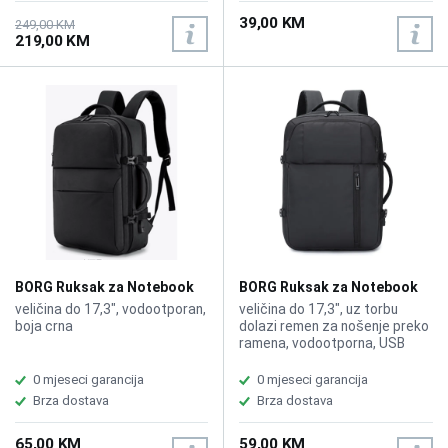
39,00 KM
249,00 KM
219,00 KM
BORG Ruksak za Notebook
BORG Ruksak za Notebook
S218 17,3" Crni
S220 Siva
veličina do 17,3", vodootporan,
veličina do 17,3", uz torbu
boja crna
dolazi remen za nošenje preko
ramena, vodootporna, USB
charging port, boja siva
0 mjeseci garancija
0 mjeseci garancija
Brza dostava
Brza dostava
65,00 KM
59,00 KM