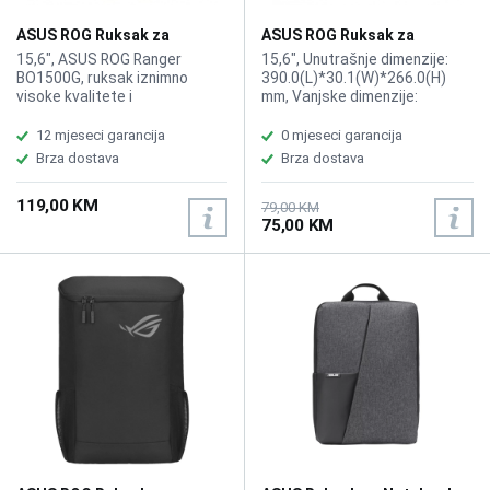
ASUS ROG Ruksak za
ASUS ROG Ruksak za
Notebook Ranger 15,6"
Notebook Ranger 15,6"
15,6", ASUS ROG Ranger
15,6", Unutrašnje dimenzije:
BP1500G
BP1501
BO1500G, ruksak iznimno
390.0(L)*30.1(W)*266.0(H)
visoke kvalitete i
mm, Vanjske dimenzije:
dugotrajnosti, agresivan
300.0(L)*145.0(W)*460.0(H)
gaming izgled, Nyflex-
mm, Boja Crna
12 mjeseci garancija
0 mjeseci garancija
podstava, zasebni i modularni
Brza dostava
Brza dostava
pretinci za mobitel i media
player, meko podstavljen za
119,00 KM
udobno nošenje, jednostavno
79,00 KM
75,00 KM
održavanje