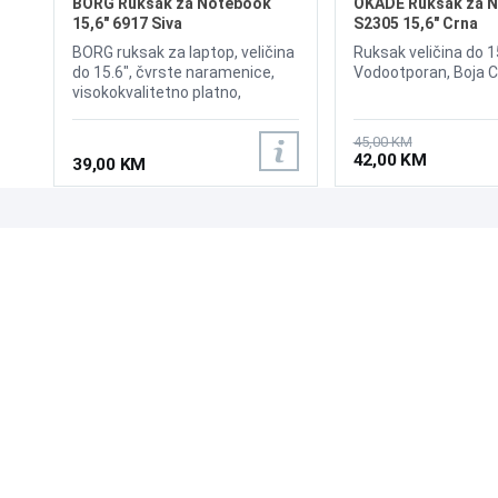
BORG Ruksak za Notebook
OKADE Ruksak za 
15,6" 6917 Siva
S2305 15,6" Crna
BORG ruksak za laptop, veličina
Ruksak veličina do 1
do 15.6", čvrste naramenice,
Vodootporan, Boja 
visokokvalitetno platno,
skriveni džepovi protiv krađe,
vodootporan, boja siva, USB
45,00 KM
port,
42,00 KM
39,00 KM
UPOZNAJTE NAS
POSLOVANJE
O nama
Uslovi poslovanja
Prodajna mjesta
Načini plaćanja
Kontaktirajte nas
Sigurnost plaćanja
Zašto kupiti od nas?
Načini dostave
NAČINI PLAĆANJA