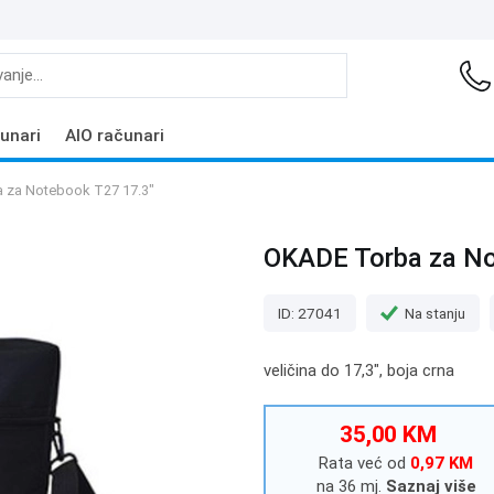
unari
AIO računari
 za Notebook T27 17.3"
OKADE Torba za No
ID: 27041
Na stanju
veličina do 17,3", boja crna
35,00 KM
Rata već od
0,97 KM
na 36 mj.
Saznaj više