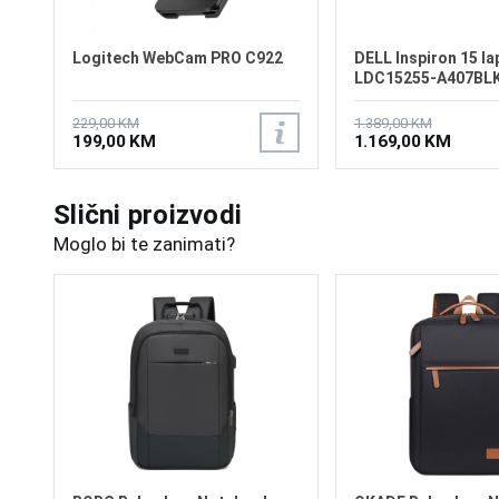
Logitech WebCam PRO C922
DELL Inspiron 15 la
LDC15255-A407BL
229,00 KM
1.389,00 KM
199,00 KM
1.169,00 KM
Slični proizvodi
Moglo bi te zanimati?