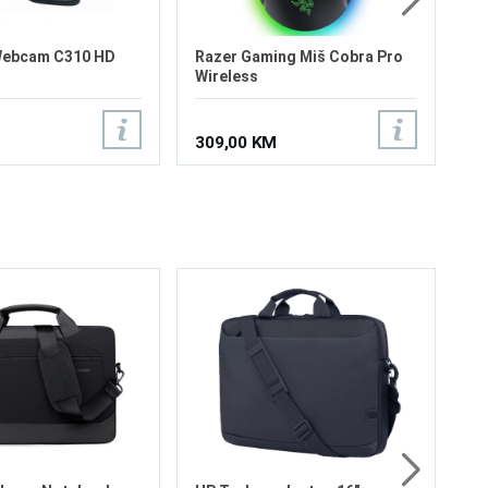
Webcam C310 HD
Razer Gaming Miš Cobra Pro
Wireless
309,00 KM
OK
S6
St
Ba
4