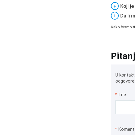
+
Koji j
+
Da li 
Kako bismo ti
Pitan
U kontakt
odgovore 
*
Ime
*
Koment