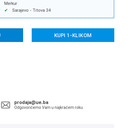
Merkur
Sarajevo - Titova 34
U
KUPI 1-KLIKOM
prodaja@ue.ba
Odgovorićemo Vam u najkraćem roku