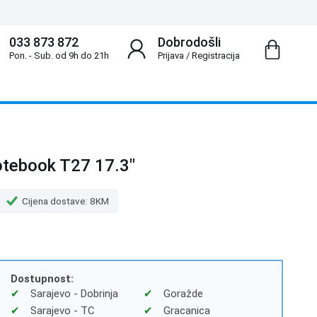
033 873 872
Dobrodošli
Pon. - Sub. od 9h do 21h
Prijava
/
Registracija
tebook T27 17.3"
Cijena dostave: 8KM
Dostupnost:
Sarajevo - Dobrinja
Goražde
Sarajevo - TC
Gracanica