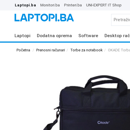
Laptopi.ba
Monitori.ba
Printeri.ba
UNI-EXPERT IT Shop
Laptopi
Dodatna oprema
Software
Desktop rač
Početna
Prenosni računari
Torbe za notebook
OKADE Torba