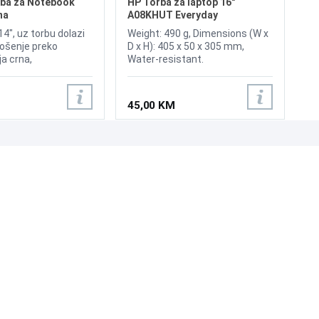
ba za Notebook
HP Torba za laptop 16"
na
A08KHUT Everyday
14", uz torbu dolazi
Weight: 490 g, Dimensions (W x
ošenje preko
D x H): 405 x 50 x 305 mm,
a crna,
Water-resistant.
a.
45,00 KM
UNI-EXPERT D.O.O.
Adresa: Branislava Nušića 162, Sarajevo, 71000, BiH
Kontakt: 033 873 872
Email: prodaja@laptopi.ba
ID: 4245018500008
PDV: 245018500008