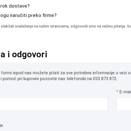
e rok dostave?
mogu naručiti preko firme?
 olakšali snalaženje na našim stranicama, odgovorili smo na većinu pitanja. Sa
ja i odgovori
 formi ispod nas možete pitati za sve potrebne informacije u vezi s
i pomoć pri kupovini pozovite nas telefonski na 033 873 872.
*
E-mai
ar