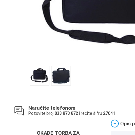
Naručite telefonom
Pozovite broj
033 873 872
i recite šifru
27041
−
Opis p
OKADE TORBA ZA