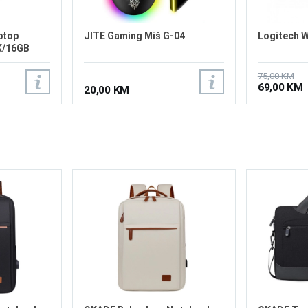
ptop
JITE Gaming Miš G-04
Logitech 
K/16GB
75,00 KM
69,00 KM
20,00 KM