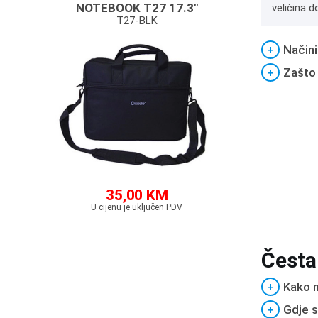
NOTEBOOK T27 17.3"
veličina d
T27-BLK
+
Načini
+
Zašto
35,00 KM
U cijenu je uključen PDV
Česta
+
Kako m
+
Gdje s