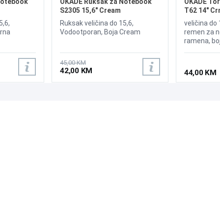
Notebook
OKADE Ruksak za Notebook
OKADE Tor
S2305 15,6" Cream
T62 14" Cr
5,6,
Ruksak veličina do 15,6,
veličina do 
Crna
Vodootporan, Boja Cream
remen za n
ramena, boj
vodootporn
45,00 KM
42,00 KM
44,00 KM
PODRŠKA
PRATI NAS
Česta pitanja?
Reklamacije i povrati
Servis