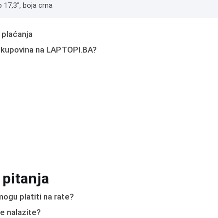
o 17,3", boja crna
 plaćanja
 kupovina na LAPTOPI.BA?
 pitanja
ogu platiti na rate?
e nalazite?