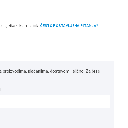
znaj više klikom na link:
ČESTO POSTAVLJENA PITANJA?
a proizvodima, plaćanjima, dostavom i slično. Za brze
l