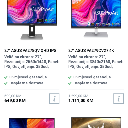
27" ASUS PA278QV QHD IPS
27" ASUS PA279CV27 4K
ProArt Display
ProArt Type-C 90W Mac
Veličina ekrana: 27",
Veličina ekrana: 27",
Compatible Display
Rezolucija: 2560x1440, Panel:
Rezolucija: 3840x2160, Panel:
IPS, Osvjetljenje: 350cd,
IPS, Osvjetljenje: 350cd,
Osvježenje: 75Hz, Vrijeme
Osvježenje: 60Hz, Vrijeme
odziva: 5ms, Priključci:
odziva: 5ms, Priključci:
36 mjeseci garancija
36 mjeseci garancija
DP,HDMI,DVI.
DP,HDMI 2.0x2, USB-C x 1 (DP
Besplatna dostava
Besplatna dostava
Alt Mode), USB Hub:4x USB
3.2, Zvučnici:2x2W
699,00 KM
1.299,00 KM
649,00 KM
1.111,00 KM