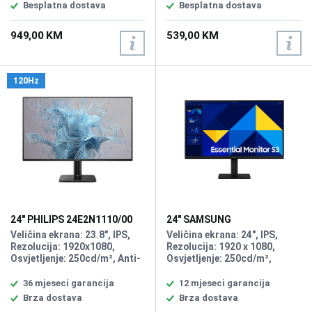
Priključci: HDMI, DP, 2x USB-
HDMI, 2xDisplayPort, 2xType-
Besplatna dostava
Besplatna dostava
C, 3xUSB 3.0, LAN, 3W
C, 3xUSB 3.2.
zvučnici
949,00 KM
539,00 KM
120Hz
24" PHILIPS 24E2N1110/00
24" SAMSUNG
120Hz Display
LS24D304GAUXEN Essential
Veličina ekrana: 23.8", IPS,
Veličina ekrana: 24", IPS,
S30GD 100Hz Display
Rezolucija: 1920x1080,
Rezolucija: 1920 x 1080,
Osvjetljenje: 250cd/m², Anti-
Osvjetljenje: 250cd/m²,
Glare, Hard Coating 3H, Haze
Vrijeme odziva: 5ms,
25%, Vrijeme odziva: 4ms,
Osvježenje: 100Hz, Kontrast:
36 mjeseci garancija
12 mjeseci garancija
Osvježenje: 120Hz, Priključci:
1.000:1, Priključci: HDMI 1.4,
Brza dostava
Brza dostava
VGA, HDMI
D-Sub, Speaker: No