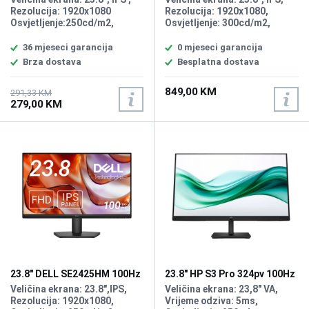
Rezolucija: 1920x1080
Rezolucija: 1920x1080,
Osvjetljenje:250cd/m2,
Osvjetljenje: 300cd/m2,
Vrijeme odziva: 5ms,
Vrijeme odziva: 5ms,
Osvježenje: 100Hz, Priključci:
Osvježenje: 60Hz, Priključci:
36 mjeseci garancija
0 mjeseci garancija
HDMI, DisplayPort, 1 VGA,
HDMI, DisplayPort,RJ-45,
Brza dostava
Besplatna dostava
Zvučnici: 2x2W
2xType-C 3.2 (power up to
90W), 3xUSB 3.2,
849,00 KM
Zvučnici:1x3W
291,33 KM
279,00 KM
23.8" DELL SE2425HM 100Hz
23.8" HP S3 Pro 324pv 100Hz
Display
Display 9U5C1AA
Veličina ekrana: 23.8",IPS,
Veličina ekrana: 23,8" VA,
Rezolucija: 1920x1080,
Vrijeme odziva: 5ms,