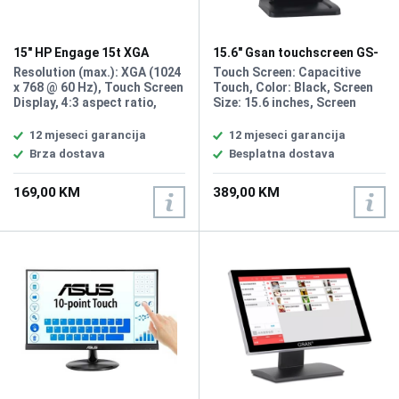
15" HP Engage 15t XGA
15.6" Gsan touchscreen GS-
Display 67Q84AA
1532 display
Resolution (max.): XGA (1024
Touch Screen: Capacitive
x 768 @ 60 Hz), Touch Screen
Touch, Color: Black, Screen
Display, 4:3 aspect ratio,
Size: 15.6 inches, Screen
Weight: 3.9 kg, Dimensions
Ratio: 4:3, Viewing Angle:
(W x D x H): 34.83 x 3.24 x
H150°/V130°, Brightness:
12 mjeseci garancija
12 mjeseci garancija
27.23 cm, Current: 100–240
300nits, OR (Optimum
Brza dostava
Besplatna dostava
VAC, 50/60 Hz, 1x
Resolution): 1366*768, Input
Displayport, USB Hub,No
Power: 12V, 3.0A, Input
169,00 KM
389,00 KM
Stand.
Signal: RGB Analog, Input
Interfaces: VGA, Multimedia
interface, DC.