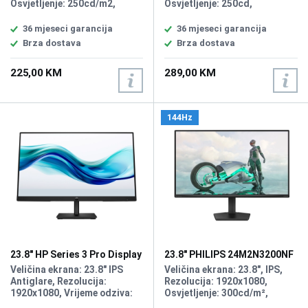
Osvjetljenje: 250cd/m2,
Osvjetljenje: 250cd,
Vrijeme odziva: 5ms,
Osvježenje: 100Hz, Kontrast:
Osvježenje: 100Hz, Priključci:
3000:1, Priključci: VGA, HDMI
36 mjeseci garancija
36 mjeseci garancija
HDMI, VGA.
Brza dostava
Brza dostava
225,00 KM
289,00 KM
144Hz
23.8" HP Series 3 Pro Display
23.8" PHILIPS 24M2N3200NF
9U5J5UT
144Hz Gaming Display
Veličina ekrana: 23.8" IPS
Veličina ekrana: 23.8", IPS,
Antiglare, Rezolucija:
Rezolucija: 1920x1080,
1920x1080, Vrijeme odziva:
Osvjetljenje: 300cd/m²,
5ms, Osvježenje: 100Hz,
Vrijeme odziva: 4ms,