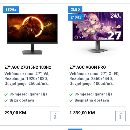
180Hz
OLED
240Hz
27" AOC 27G15N2 180Hz
27" AOC AGON PRO
Gaming Display
AG276QZD2 2K OLED 240Hz
Veličina ekrana: 27", VA,
Veličina ekrana: 27", OLED,
Gaming Display
Rezolucija: 1920x1080,
Rezolucija: 2560x1440,
Osvjetljenje: 250cd/m2,
Osvjetljenje: 400cd/m2,
Vrijeme odziva: 1ms,
Vrijeme odziva: 0,03ms,
Osvježenje: 180Hz, Priključci:
Osvježenje: 240Hz, Adaptive
36 mjeseci garancija
36 mjeseci garancija
HDMI 2.0, DisplayPort 1.4,
Sync, Priključci: 2xHDMI 2.0,
Brza dostava
Besplatna dostava
2xDisplayPort, 2xUSB 3.2,
USB-B 3.2, Zvučnici 2x5W
299,00 KM
1.339,00 KM