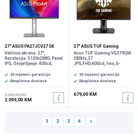
27" ASUS PA27JCV27 5K
27" ASUS TUF Gaming
ProArt Type-C Display
VG279QM 280Hz Display
Veličina ekrana: 27",
Asus TUF Gaming VG279QM
Rezolucija: 5120x2880, Panel:
280Hz,27
IPS, Osvjetljenje: 400cd,
,IPS,FHD,400cd,1ms,G-
Osvježenje: 60Hz, Vrijeme
SYNC,DP,HDMIx2,SPK,Tilt,Swiv,
odziva: 5ms, Priključci: DP
100x100
36 mjeseci garancija
36 mjeseci garancija
1.4x2,HDMI 2.1, USB-C x 1
Besplatna dostava
Besplatna dostava
(DP Alt Mode), USB-C
3.2(Power delivery 96w), USB
679,00 KM
Hub:3x USB 3.2,
2.266,80 KM
2.099,00 KM
Zvučnici:2x2W
1
2
3
4
»