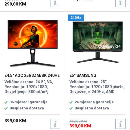
299,00 KM
240Hz
24.5" AOC 25G3ZM/BK 240Hz
25" SAMSUNG
Gaming Display
LS25BG400EUXEN Odyssey
Veličina ekrana: 24.5", VA,
Velicina ekrana: 25",
G4 240Hz Display
Rezolucija: 1920x1080,
Rezolucija: 1920x1080 pixels,
Osvjetljenje: 300cd/m²,
Osvježenje: 240Hz, AMD
Vrijeme odziva: 1ms,
FreeSync Premium, nVidia G-
Osvježenje: 240Hz, AMD
Sync, Osvjetljenje: 400 cd/m²,
36 mjeseci garancija
24 mjeseca garancija
FreeSync Premium, Priključci:
Vrijeme odziva: 1ms,
Besplatna dostava
Besplatna dostava
DisplayPort, 2xHDMI 2.0.
Priključci: 2xHDMI,
Displayport
399,00 KM
419,00 KM
399,00 KM