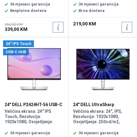
Kontrast: 1000:1,
Osvježenje: 144Hz, Priključci:
36 mjeseci garancija
36 mjeseci garancija
Osvjetljenje: 250 cd/m2,
DP, HDMI
Besplatna dostava
Brza dostava
Priključci: VGA, HDMI,
DisplayPort
219,00 KM
360,00 KM
339,00 KM
24" IPS Touch
USB-C HUB
24" DELL P2424HT-56 USB-C
24" DELL UltraSharp
HUB Touch Display
U2424H-56 120Hz Display
Veličina ekrana: 24" IPS
Veličina ekrana: 24", IPS,
Touch, Rezolucija:
Rezolucija: 1920x1080,
1920x1080, Osvjetljenje:
Osvjetljenje: 250cd/m2,
300cd, Osvježenje: 60Hz,
Vrijeme odziva: 5ms,
Vrijeme odziva: 8ms/5ms,
Osvježenje: 120Hz, Priključci:
36 mjeseci garancija
36 mjeseci garancija