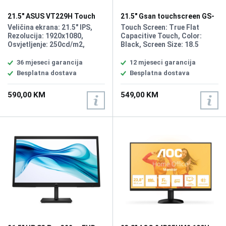
21.5" ASUS VT229H Touch
21.5" Gsan touchscreen GS-
Display
1538 display
Veličina ekrana: 21.5" IPS,
Touch Screen: True Flat
Rezolucija: 1920x1080,
Capacitive Touch, Color:
Osvjetljenje: 250cd/m2,
Black, Screen Size: 18.5
Kontrast: 100M:1, Vrijeme
inches, Resolution: 1920*
odziva: 5ms, Priključci:
1080, Screen Ratio: 16:9,
36 mjeseci garancija
12 mjeseci garancija
HDMI, VGA, Izlaz za
Screen Ratio: 16:9, Input
Besplatna dostava
Besplatna dostava
slušalice.
Power: 100- 240V AC 1.0A 50-
60 Hz, Output: 12V DC- 3.0A,
590,00 KM
549,00 KM
Input interfaces: VGA, DC,
Interface: USB Type B, HDMI,
VGA