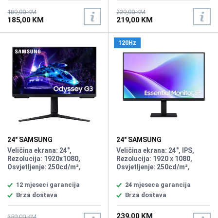
189,00 KM
229,00 KM
185,00 KM
219,00 KM
120Hz
24" SAMSUNG
24" SAMSUNG
LS24DG300EUXEN Odyssey
LS24F320GAUXEN Essential
Veličina ekrana: 24",
Veličina ekrana: 24", IPS,
Gaming G30D 180Hz Display
S3 S32GF 120Hz Display
Rezolucija: 1920x1080,
Rezolucija: 1920 x 1080,
Osvjetljenje: 250cd/m²,
Osvjetljenje: 250cd/m²,
Vrijeme odziva: 1ms,
Vrijeme odziva: 5ms,
Osvježenje: 180Hz, FreeSync,
Osvježenje: 120Hz, Priključci:
12 mjeseci garancija
24 mjeseca garancija
Kontrast: 3.000:1, Priključci:
2xHDMI
Brza dostava
Brza dostava
HDMI 2.0, DisplayPort 1.4,
USB Type-A, Ulaz za
239,00 KM
slušalice, Pivot
359,00 KM