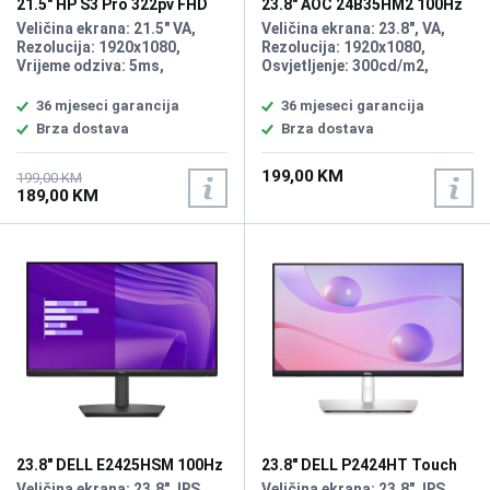
21.5" HP S3 Pro 322pv FHD
23.8" AOC 24B35HM2 100Hz
Display
Display
Veličina ekrana: 21.5" VA,
Veličina ekrana: 23.8", VA,
Rezolucija: 1920x1080,
Rezolucija: 1920x1080,
Vrijeme odziva: 5ms,
Osvjetljenje: 300cd/m2,
Osvježenje: 100Hz, Kontrast:
Vrijeme odziva: 1ms,
3000:1, Osvjetljenje: 200
Osvježenje: 100Hz, Priključci:
36 mjeseci garancija
36 mjeseci garancija
cd/m2, Priključci: HDMI, VGA
HDMI, VGA, Garancija 3
Brza dostava
Brza dostava
godine
199,00 KM
199,00 KM
189,00 KM
23.8" DELL E2425HSM 100Hz
23.8" DELL P2424HT Touch
Display
USB-C Hub Display
Veličina ekrana: 23.8", IPS ,
Veličina ekrana: 23.8", IPS,