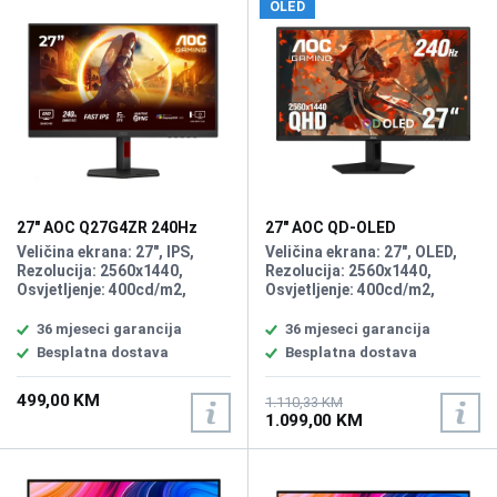
OLED
27" AOC Q27G4ZR 240Hz
27" AOC QD-OLED
Gaming Display
Q27G41ZDF 2K 240Hz
Veličina ekrana: 27", IPS,
Veličina ekrana: 27", OLED,
Gaming Display
Rezolucija: 2560x1440,
Rezolucija: 2560x1440,
Osvjetljenje: 400cd/m2,
Osvjetljenje: 400cd/m2,
Vrijeme odziva:0.3ms MPRT
Vrijeme odziva: 0.03ms,
(1ms GtG), Osvježenje:
Osvježenje: 240Hz, Adaptive
36 mjeseci garancija
36 mjeseci garancija
240Hz, Adaptive Sync, G-
Sync, Priključci: HDMI 2.0,
Besplatna dostava
Besplatna dostava
SYNC, Priključci: HDMI 2x 2.0,
DisplayPort
DisplayPort 1.4,
499,00 KM
Zvučnici:2x2W
1.110,33 KM
1.099,00 KM