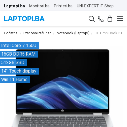
Laptopi.ba
Monitori.ba
Printeri.ba
UNI-EXPERT IT Shop
Početna
Prenosni računari
Notebook (Laptopi)
HP OmniBook 5 Fli
Intel Core 7 150U
16GB DDR5 RAM
512GB SSD
14" Touch display
Win 11 Home