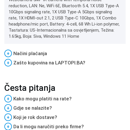
reduction, LAN: Ne, WiFi 6E, Bluetooth 5.4, 1X USB Type-A
10Gbps signaling rate, 1X USB Type-A 5Gbps signaling
rate, 1X HDMI-out 2.1, 2 USB Type-C 10Gbps, 1X Combo
headphone/mic port, Battery: 4-cell, 68 Wh Li-ion polymer,
Tastatura: US-Internacionalna sa osvjetljenjem, Težina:
1.65kg, Boja: Siva, Windows 11 Home
+
Načini plaćanja
+
Zašto kupovina na LAPTOPI.BA?
Česta pitanja
+
Kako mogu platiti na rate?
+
Gdje se nalazite?
+
Koji je rok dostave?
+
Da li mogu naručiti preko firme?