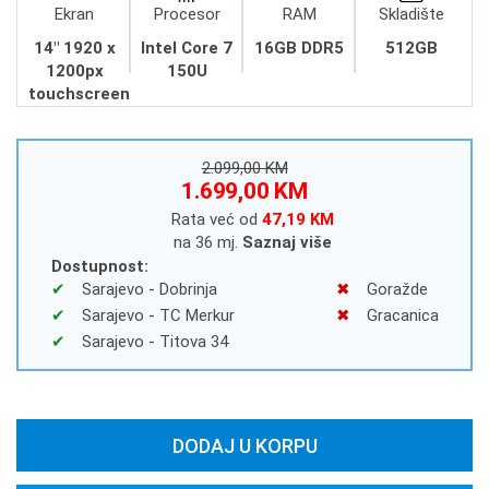
Ekran
Procesor
RAM
Skladište
14" 1920 x
Intel Core 7
16GB DDR5
512GB
1200px
150U
touchscreen
2.099,00 KM
1.699,00 KM
Rata već od
47,19 KM
na 36 mj.
Saznaj više
Dostupnost:
Sarajevo - Dobrinja
Goražde
Sarajevo - TC Merkur
Gracanica
Sarajevo - Titova 34
DODAJ U KORPU