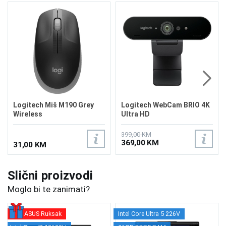
Logitech Miš M190 Grey
Logitech WebCam BRIO 4K
Wireless
Ultra HD
399,00 KM
369,00 KM
31,00 KM
Slični proizvodi
Moglo bi te zanimati?
ASUS Ruksak
Intel Core Ultra 5 226V