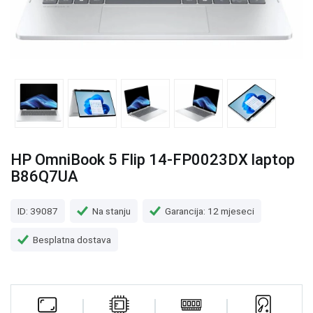
HP OmniBook 5 Flip 14-FP0023DX laptop
B86Q7UA
ID: 39087
Na stanju
Garancija: 12 mjeseci
Besplatna dostava