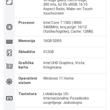
to-edge glass, micro-edge,
300 nits, 62.5% sRGB, 16:10
Aspect Ratio, Wake-on-Touch
touchscreen
Procesor
Intel Core 7 150U (4000-
5400MHz, broj jezgri: 10/12
(fizičke/logičke), Cache: 12MB)
Memorija
16GB DDR5
Skladište
512GB
Grafička
Intel UHD Graphics, Vrsta:
karta
Integrisana
Operativni
Windows 11 Home
sistem
Tastatura
Lokalizacija: US-
Internacionalna, Pozadinsko
osvjetljenje: Jednobojno