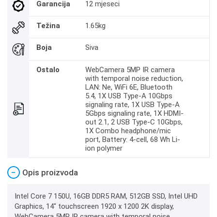
Garancija
12 mjeseci
Težina
1.65kg
Boja
Siva
Ostalo
WebCamera 5MP IR camera
with temporal noise reduction,
LAN: Ne, WiFi 6E, Bluetooth
5.4, 1X USB Type-A 10Gbps
signaling rate, 1X USB Type-A
5Gbps signaling rate, 1X HDMI-
out 2.1, 2 USB Type-C 10Gbps,
1X Combo headphone/mic
port, Battery: 4-cell, 68 Wh Li-
ion polymer
−
Opis proizvoda
Intel Core 7 150U, 16GB DDR5 RAM, 512GB SSD, Intel UHD
Graphics, 14" touchscreen 1920 x 1200 2K display,
WebCamera 5MP IR camera with temporal noise