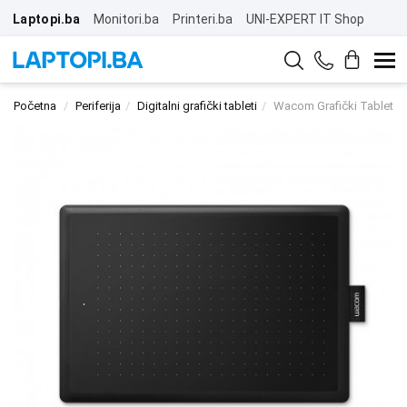
Laptopi.ba
Monitori.ba
Printeri.ba
UNI-EXPERT IT Shop
Početna
Periferija
Digitalni grafički tableti
Wacom Grafički Tablet 