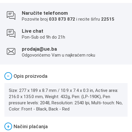
Naručite telefonom
Pozovite broj
033 873 872
i recite šifru
22515
Live chat
Pon-Sub od 9h do 21h
prodaja@ue.ba
Odgovorićemo Vam u najkraćem roku
−
Opis proizvoda
Size: 277 x 189 x 8.7 mm / 10.9 x 7.4 x 0.3 in, Active area:
216.0 x 135.0 mm, Weight: 432g, Pen: (LP-190K), Pen
pressure levels: 2048, Resolution: 2540 lpi, Multi-touch: No,
Color: Front - Black, Back - Red
+
Načini plaćanja