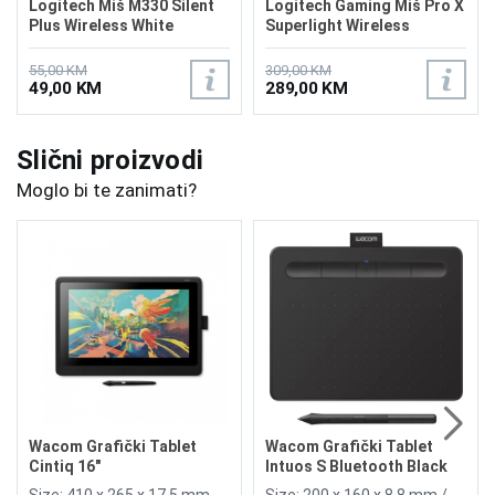
Logitech Miš M330 Silent
Logitech Gaming Miš Pro X
Plus Wireless White
Superlight Wireless
55,00 KM
309,00 KM
49,00 KM
289,00 KM
Slični proizvodi
Moglo bi te zanimati?
Wacom Grafički Tablet
Wacom Grafički Tablet
Cintiq 16"
Intuos S Bluetooth Black
Manga
Size: 410 x 265 x 17.5 mm
Size: 200 x 160 x 8.8 mm /