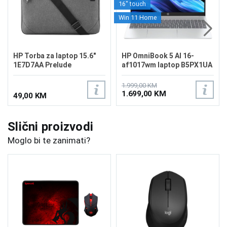
16" touch
Win 11 Home
HP Torba za laptop 15.6"
HP OmniBook 5 AI 16-
1E7D7AA Prelude
af1017wm laptop B5PX1UA
1.999,00 KM
1.699,00 KM
49,00 KM
Slični proizvodi
Moglo bi te zanimati?