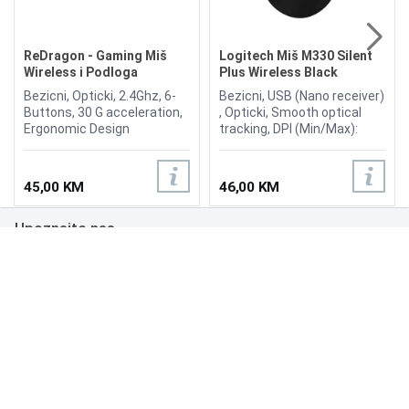
ReDragon - Gaming Miš
Logitech Miš M330 Silent
Wireless i Podloga
Plus Wireless Black
M601WL-BA 2u1
Bezicni, Opticki, 2.4Ghz, 6-
Bezicni, USB (Nano receiver)
Buttons, 30 G acceleration,
, Opticki, Smooth optical
Ergonomic Design
tracking, DPI (Min/Max):
supportive shape to reduce
1000±, Broj tipki 3, Domet:
fatigue, Quick-change DPI
10m, Connect / Power: Yes,
settings
on/off switch, Scroll Wheel:
45,00 KM
46,00 KM
(800/1200/1600/2400),
Yes
Advanced gaming sensor
Upoznajte nas
for accurate gaming
performance, Long battery
life with low battery LED
Poslovanje
indicator **(AA battery not
included), RED LED Backlight
Podrška
Option, Fast Wireless
Gaming Technology, Large
Gaming Mouse Pad
NAČINI PLAĆANJA