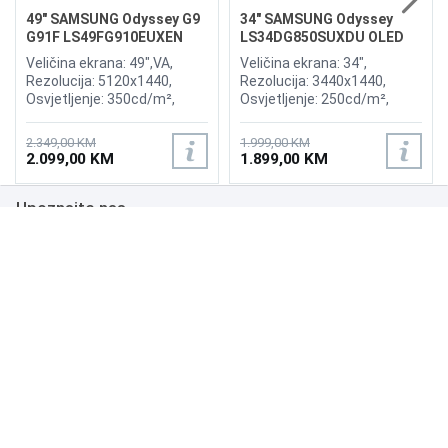
49" SAMSUNG Odyssey G9
34" SAMSUNG Odyssey
G91F LS49FG910EUXEN
LS34DG850SUXDU OLED
144Hz Gaming Curved
G8 175Hz Gaming Curved
Veličina ekrana: 49",VA,
Veličina ekrana: 34",
Display
Display
Rezolucija: 5120x1440,
Rezolucija: 3440x1440,
Osvjetljenje: 350cd/m²,
Osvjetljenje: 250cd/m²,
Vrijeme odziva:1ms,
Vrijeme odziva: 0,03ms,
Osvježenje: 144Hz, AMD
Osvježenje: 175Hz, AMD
2.349,00 KM
1.999,00 KM
FreeSync Premium Pro,
FreeSync Premium,
2.099,00 KM
1.899,00 KM
Priključci: 2xHDMI 2.1,
Wireless LAN, Bluetooth ,
DisplayPort, 2xUSB 3.2, USB-
Priključci: 2xHDMI,
Upoznajte nas
B
DisplayPort, 2xUSB 3.0,
Zvučnici:Adaptive Sound
Poslovanje
Podrška
NAČINI PLAĆANJA