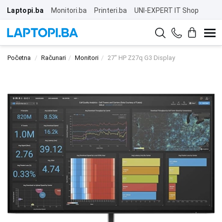
Laptopi.ba
Monitori.ba
Printeri.ba
UNI-EXPERT IT Shop
Početna
Računari
Monitori
27" HP Z27q G3 Display