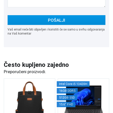
POŠALJI
Vaš email neće biti objavljen i koristiti će se samo u svrhu odgovaranja
na Vaš komentar
Često kupljeno zajedno
Preporučeni proizvodi.
Intel Core i5 13420H
16GB DDR5
512GB SSD
15.6" FHD