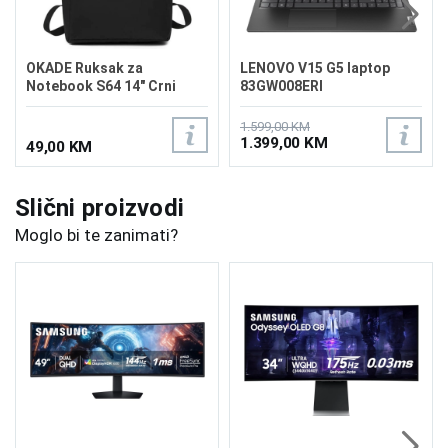
OKADE Ruksak za
LENOVO V15 G5 laptop
Notebook S64 14" Crni
83GW008ERI
1.599,00 KM
1.399,00 KM
49,00 KM
Slični proizvodi
Moglo bi te zanimati?