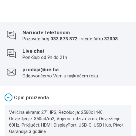
Naručite telefonom
Pozovite broj
033 873 872
i recite šifru
32008
Live chat
Pon-Sub od 9h do 21h
prodaja@ue.ba
Odgovorićemo Vam u najkraćem roku
−
Opis proizvoda
Veličina ekrana: 27", IPS, Rezolucija: 2560x1440,
Osvjetljenje: 350cd/m2, Vrijeme odziva: 5ms, Osvježenje:
60Hz, Priključci: HDMI, DisplayPort, USB-C, USB Hub, Pivot,
Garancija 3 godine