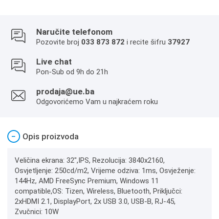
Naručite telefonom
Pozovite broj
033 873 872
i recite šifru
37927
Live chat
Pon-Sub od 9h do 21h
prodaja@ue.ba
Odgovorićemo Vam u najkraćem roku
−
Opis proizvoda
Veličina ekrana: 32",IPS, Rezolucija: 3840x2160,
Osvjetljenje: 250cd/m2, Vrijeme odziva: 1ms, Osvježenje:
144Hz, AMD FreeSync Premium, Windows 11
compatible,OS: Tizen, Wireless, Bluetooth, Priključci:
2xHDMI 2.1, DisplayPort, 2x USB 3.0, USB-B, RJ-45,
Zvučnici: 10W