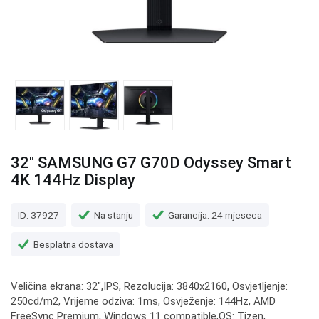
32" SAMSUNG G7 G70D Odyssey Smart
4K 144Hz Display
ID: 37927
Na stanju
Garancija: 24 mjeseca
Besplatna dostava
Veličina ekrana: 32",IPS, Rezolucija: 3840x2160, Osvjetljenje:
250cd/m2, Vrijeme odziva: 1ms, Osvježenje: 144Hz, AMD
FreeSync Premium, Windows 11 compatible,OS: Tizen,