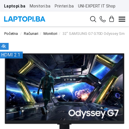
Laptopi.ba
Monitori.ba
Printeri.ba
UNI-EXPERT IT Shop
Početna
Računari
Monitori
32" SAMSUNG G7 G70D Odyssey Smart 
4k
HDMI 2.1