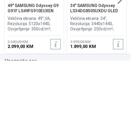
49" SAMSUNG Odyssey G9
34" SAMSUNG Odyssey
G91F LS49FG910EUXEN
LS34DG850SUXDU OLED
144Hz Gaming Curved
G8 175Hz Gaming Curved
Veličina ekrana: 49",VA,
Veličina ekrana: 34",
Display
Display
Rezolucija: 5120x1440,
Rezolucija: 3440x1440,
Osvjetljenje: 350cd/m²,
Osvjetljenje: 250cd/m²,
Vrijeme odziva:1ms,
Vrijeme odziva: 0,03ms,
Osvježenje: 144Hz, AMD
Osvježenje: 175Hz, AMD
2.349,00 KM
1.999,00 KM
FreeSync Premium Pro,
FreeSync Premium,
2.099,00 KM
1.899,00 KM
Priključci: 2xHDMI 2.1,
Wireless LAN, Bluetooth ,
DisplayPort, 2xUSB 3.2, USB-
Priključci: 2xHDMI,
Upoznajte nas
B
DisplayPort, 2xUSB 3.0,
Zvučnici:Adaptive Sound
Poslovanje
Podrška
NAČINI PLAĆANJA