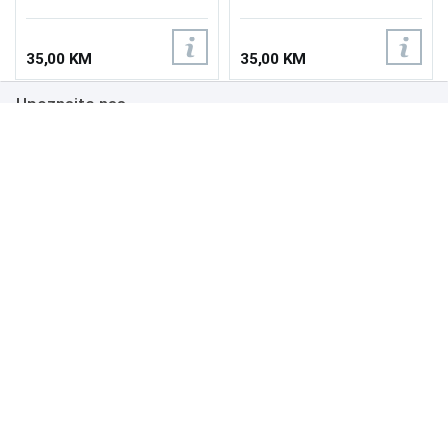
35,00 KM
35,00 KM
Upoznajte nas
Poslovanje
Podrška
NAČINI PLAĆANJA