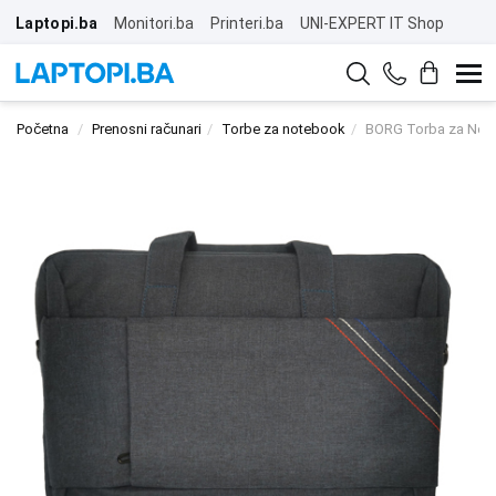
Laptopi.ba
Monitori.ba
Printeri.ba
UNI-EXPERT IT Shop
Početna
Prenosni računari
Torbe za notebook
BORG Torba za Note