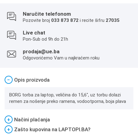
Naručite telefonom
Pozovite broj
033 873 872
i recite šifru
27035
Live chat
Pon-Sub od 9h do 21h
prodaja@ue.ba
Odgovorićemo Vam u najkraćem roku
−
Opis proizvoda
BORG torba za laptop, veličina do 15,6", uz torbu dolazi
remen za nošenje preko ramena, vodootporna, boja plava
+
Načini plaćanja
+
Zašto kupovina na LAPTOPI.BA?