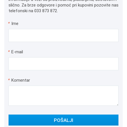
slično. Za brze odgovore i pomoć pri kupovini pozovite nas
telefonski na 033 873 872.
*
Ime
*
E-mail
*
Komentar
POŠALJI