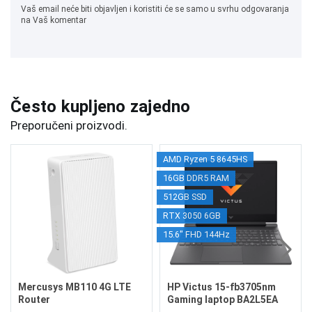
Vaš email neće biti objavljen i koristiti će se samo u svrhu odgovaranja
na Vaš komentar
Često kupljeno zajedno
Preporučeni proizvodi.
AMD Ryzen 5 8645HS
16GB DDR5 RAM
512GB SSD
RTX 3050 6GB
15.6" FHD 144Hz
Mercusys MB110 4G LTE
HP Victus 15-fb3705nm
Router
Gaming laptop BA2L5EA