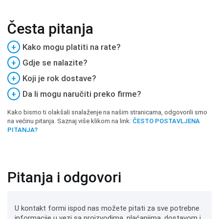
Česta pitanja
+
Kako mogu platiti na rate?
+
Gdje se nalazite?
+
Koji je rok dostave?
+
Da li mogu naručiti preko firme?
Kako bismo ti olakšali snalaženje na našim stranicama, odgovorili smo
na većinu pitanja. Saznaj više klikom na link:
ČESTO POSTAVLJENA
PITANJA?
Pitanja i odgovori
U kontakt formi ispod nas možete pitati za sve potrebne
informacije u vezi sa proizvodima, plaćanjima, dostavom i