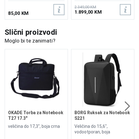
2.349,00 KM
1.899,00 KM
85,00 KM
Slični proizvodi
Moglo bi te zanimati?
OKADE Torba za Notebook
BORG Ruksak za Notebook
T27 17.3"
S221
veličina do 17,3", boja crna
Veličina do 15,6",
vodootporan, boja