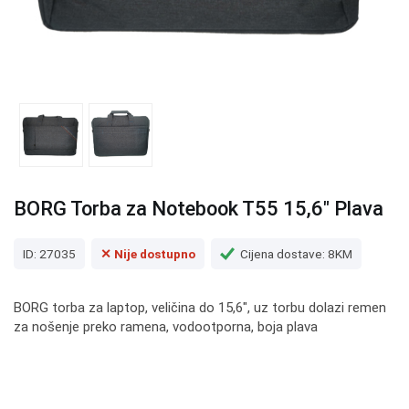
BORG Torba za Notebook T55 15,6" Plava
ID: 27035
✕ Nije dostupno
Cijena dostave: 8KM
BORG torba za laptop, veličina do 15,6", uz torbu dolazi remen
za nošenje preko ramena, vodootporna, boja plava