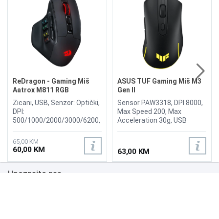
ReDragon - Gaming Miš
ASUS TUF Gaming Miš M3
Aatrox M811 RGB
Gen II
Zicani, USB, Senzor: Optički,
Sensor PAW3318, DPI 8000,
DPI:
Max Speed 200, Max
500/1000/2000/3000/6200,
Acceleration 30g, USB
10 Side Macro Keys, 15
Report rate 1000 Hz, L/R
Programmable Buttons, 5
Switch Type 60 million,
65,00 KM
Backlit Modes, Mouse
Button 6, AURA Sync,
60,00 KM
63,00 KM
button Type: HUANO,
Weight 59g
Sensor: Optical Pixart 3327
Upoznajte nas
Poslovanje
Podrška