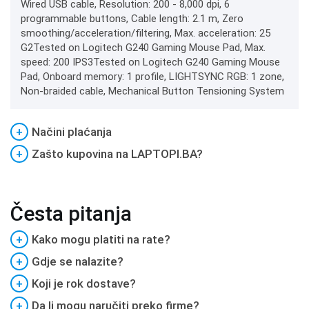
Wired USB cable, Resolution: 200 - 8,000 dpi, 6
programmable buttons, Cable length: 2.1 m, Zero
smoothing/acceleration/filtering, Max. acceleration: 25
G2Tested on Logitech G240 Gaming Mouse Pad, Max.
speed: 200 IPS3Tested on Logitech G240 Gaming Mouse
Pad, Onboard memory: 1 profile, LIGHTSYNC RGB: 1 zone,
Non-braided cable, Mechanical Button Tensioning System
+
Načini plaćanja
+
Zašto kupovina na LAPTOPI.BA?
Česta pitanja
+
Kako mogu platiti na rate?
+
Gdje se nalazite?
+
Koji je rok dostave?
+
Da li mogu naručiti preko firme?