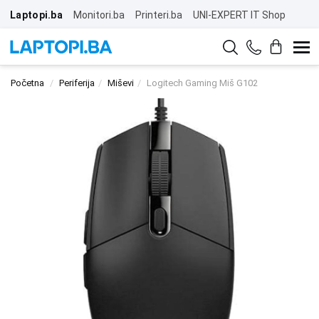
Laptopi.ba
Monitori.ba
Printeri.ba
UNI-EXPERT IT Shop
Početna
Periferija
Miševi
Logitech Gaming Miš G102