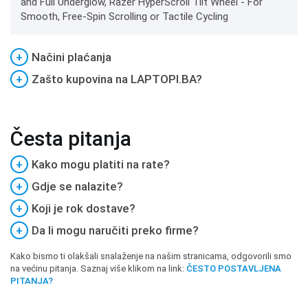
and Full Underglow, Razer HyperScroll Tilt Wheel - For
Smooth, Free-Spin Scrolling or Tactile Cycling
+
Načini plaćanja
+
Zašto kupovina na LAPTOPI.BA?
Česta pitanja
+
Kako mogu platiti na rate?
+
Gdje se nalazite?
+
Koji je rok dostave?
+
Da li mogu naručiti preko firme?
Kako bismo ti olakšali snalaženje na našim stranicama, odgovorili smo
na većinu pitanja. Saznaj više klikom na link:
ČESTO POSTAVLJENA
PITANJA?