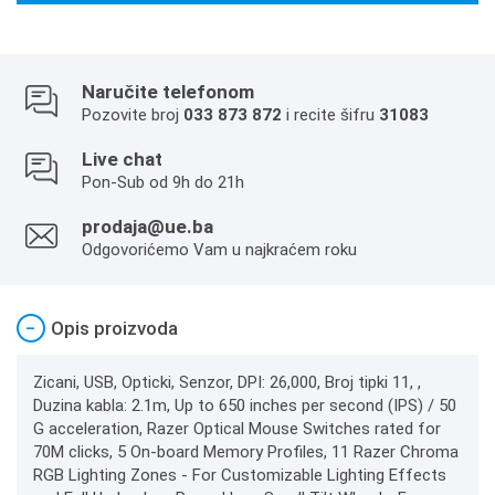
Naručite telefonom
Pozovite broj
033 873 872
i recite šifru
31083
Live chat
Pon-Sub od 9h do 21h
prodaja@ue.ba
Odgovorićemo Vam u najkraćem roku
−
Opis proizvoda
Zicani, USB, Opticki, Senzor, DPI: 26,000, Broj tipki 11, ,
Duzina kabla: 2.1m, Up to 650 inches per second (IPS) / 50
G acceleration, Razer Optical Mouse Switches rated for
70M clicks, 5 On-board Memory Profiles, 11 Razer Chroma
RGB Lighting Zones - For Customizable Lighting Effects