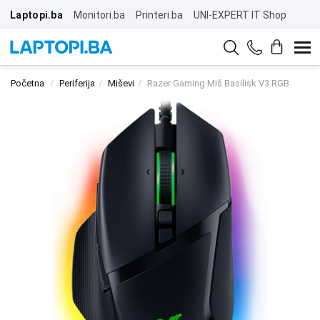
Laptopi.ba
Monitori.ba
Printeri.ba
UNI-EXPERT IT Shop
Početna
Periferija
Miševi
Razer Gaming Miš Basilisk V3 RGB