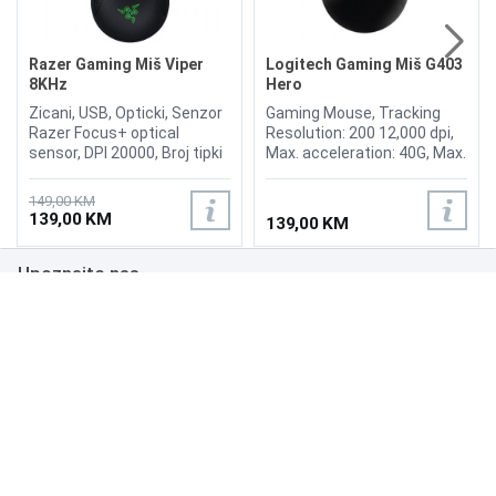
Razer Gaming Miš Viper
Logitech Gaming Miš G403
8KHz
Hero
Zicani, USB, Opticki, Senzor
Gaming Mouse, Tracking
Razer Focus+ optical
Resolution: 200 12,000 dpi,
sensor, DPI 20000, Broj tipki
Max. acceleration: 40G, Max.
8, Duzina kabla 2.1m,
speed: 300 ips, USB data
Ambidextrous Esports
format: 16 bits/axis., USB
149,00 KM
Gaming Mouse with 8000Hz
report rate: 1000 Hz (1ms),
139,00 KM
139,00 KM
Polling Rate, Wired -
Microprocessor: 32-bit ARM,
Speedflex Cable, Razer
Buttons durability (Left /
Upoznajte nas
Chroma RGB, Speed 650,
Right): 20 million clicks, Feet
Acceleration 50, 2nd-gen
durability: 250 kilometers.
Razer Optical Mouse
Poslovanje
Switch, 70 Million Clicks,
100% PTFE Mouse Feet,
Podrška
Weight 71 g
NAČINI PLAĆANJA