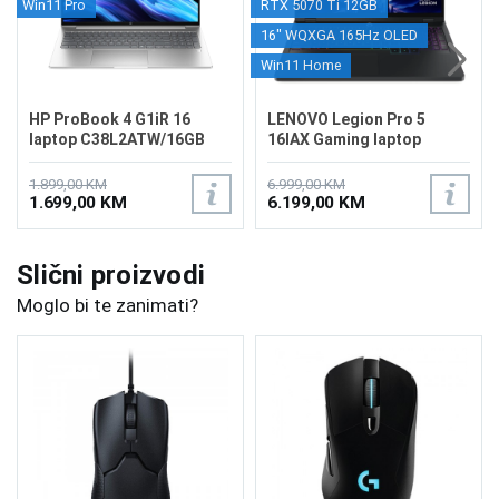
Win11 Pro
RTX 5070 Ti 12GB
16" WQXGA 165Hz OLED
Win11 Home
HP ProBook 4 G1iR 16
LENOVO Legion Pro 5
laptop C38L2ATW/16GB
16IAX Gaming laptop
83LU0006US
1.899,00 KM
6.999,00 KM
1.699,00 KM
6.199,00 KM
Slični proizvodi
Moglo bi te zanimati?