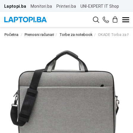
Laptopi.ba
Monitori.ba
Printeri.ba
UNI-EXPERT IT Shop
Početna
Prenosni računari
Torbe za notebook
OKADE Torba za Not