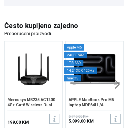
Često kupljeno zajedno
Preporučeni proizvodi.
Apple M5
24GB RAM
1TB SSD
14.2" XDR 120Hz
macOS
Mercusys MB235 AC1200
APPLE MacBook Pro M5
4G+ Cat6 Wireless Dual
laptop MDE64LL/A
Band Router
5.749,00 KM
5.099,00 KM
199,00 KM