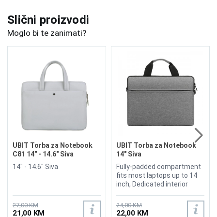
Slični proizvodi
Moglo bi te zanimati?
UBIT Torba za Notebook
UBIT Torba za Notebook
C81 14" - 14.6" Siva
14" Siva
14" - 14.6" Siva
Fully-padded compartment
fits most laptops up to 14
inch, Dedicated interior
pocket for iPad or tablet,
Durable and water-resistant
27,00 KM
24,00 KM
materials, Environmentally
21,00 KM
22,00 KM