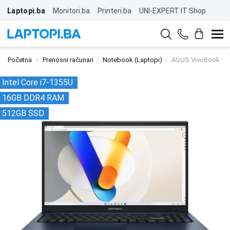
Laptopi.ba
Monitori.ba
Printeri.ba
UNI-EXPERT IT Shop
Početna
Prenosni računari
Notebook (Laptopi)
ASUS VivoBook 15
Intel Core i7-1355U
16GB DDR4 RAM
512GB SSD