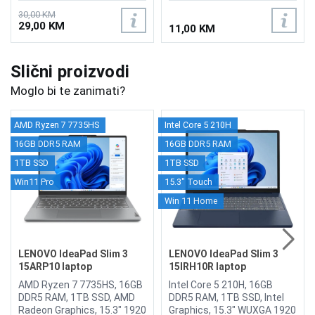
30,00 KM
29,00 KM
11,00 KM
Slični proizvodi
Moglo bi te zanimati?
AMD Ryzen 7 7735HS
Intel Core 5 210H
16GB DDR5 RAM
16GB DDR5 RAM
1TB SSD
1TB SSD
Win11 Pro
15.3" Touch
Win 11 Home
LENOVO IdeaPad Slim 3
LENOVO IdeaPad Slim 3
15ARP10 laptop
15IRH10R laptop
83K700C8SCW
83K4000RUS
AMD Ryzen 7 7735HS, 16GB
Intel Core 5 210H, 16GB
DDR5 RAM, 1TB SSD, AMD
DDR5 RAM, 1TB SSD, Intel
Radeon Graphics, 15.3" 1920
Graphics, 15.3" WUXGA 1920