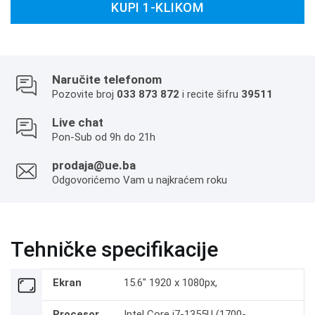
KUPI 1-KLIKOM
Naručite telefonom
Pozovite broj
033 873 872
i recite šifru
39511
Live chat
Pon-Sub od 9h do 21h
prodaja@ue.ba
Odgovorićemo Vam u najkraćem roku
Tehničke specifikacije
Ekran
15.6" 1920 x 1080px,
Procesor
Intel Core i7-1355U (1700-