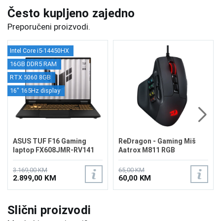
Često kupljeno zajedno
Preporučeni proizvodi.
Intel Core i5-14450HX
16GB DDR5 RAM
RTX 5060 8GB
16" 165Hz display
ASUS TUF F16 Gaming
ReDragon - Gaming Miš
laptop FX608JMR-RV141
Aatrox M811 RGB
3.169,00 KM
65,00 KM
2.899,00 KM
60,00 KM
Slični proizvodi