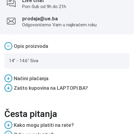
Live chat
Pon-Sub od 9h do 21h
prodaja@ue.ba
Odgovorićemo Vam u najkraćem roku
−
Opis proizvoda
14" - 14.6" Siva
+
Načini plaćanja
+
Zašto kupovina na LAPTOPI.BA?
Česta pitanja
+
Kako mogu platiti na rate?