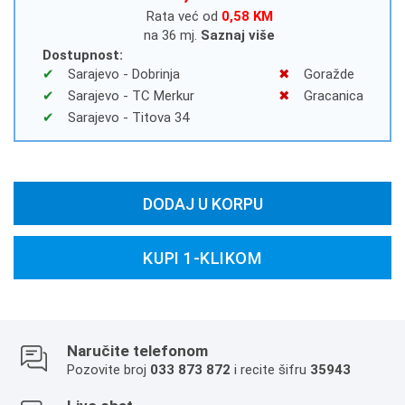
Rata već od
0,58 KM
na 36 mj.
Saznaj više
Dostupnost:
Sarajevo - Dobrinja
Goražde
Sarajevo - TC Merkur
Gracanica
Sarajevo - Titova 34
DODAJ U KORPU
KUPI 1-KLIKOM
Naručite telefonom
Pozovite broj
033 873 872
i recite šifru
35943