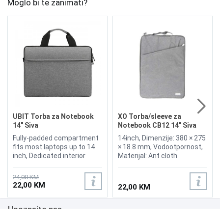
Moglo bi te zanimati?
UBIT Torba za Notebook
XO Torba/sleeve za
14" Siva
Notebook CB12 14" Siva
Fully-padded compartment
14inch, Dimenzije: 380 × 275
fits most laptops up to 14
× 18.8 mm, Vodootpornost,
inch, Dedicated interior
Materijal: Ant cloth
pocket for iPad or tablet,
Durable and water-resistant
24,00 KM
materials, Environmentally
22,00 KM
22,00 KM
Material, Smoothly Durable
Double Zipper, Offers a Ultra
Upoznajte nas
Slim Lightweight Design And
Superior Protection To