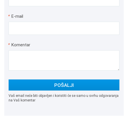
*
E-mail
*
Komentar
POŠALJI
Vaš email neće biti objavljen i koristiti će se samo u svrhu odgovaranja
na Vaš komentar