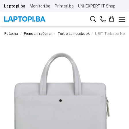
Laptopi.ba
Monitori.ba
Printeri.ba
UNI-EXPERT IT Shop
Početna
Prenosni računari
Torbe za notebook
UBIT Torba za Noteb