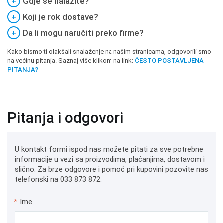
+
Gdje se nalazite?
+
Koji je rok dostave?
+
Da li mogu naručiti preko firme?
Kako bismo ti olakšali snalaženje na našim stranicama, odgovorili smo
na većinu pitanja. Saznaj više klikom na link:
ČESTO POSTAVLJENA
PITANJA?
Pitanja i odgovori
U kontakt formi ispod nas možete pitati za sve potrebne
informacije u vezi sa proizvodima, plaćanjima, dostavom i
slično. Za brze odgovore i pomoć pri kupovini pozovite nas
telefonski na 033 873 872.
*
Ime