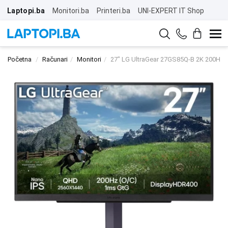
Laptopi.ba
Monitori.ba
Printeri.ba
UNI-EXPERT IT Shop
Početna
Računari
Monitori
27" LG UltraGear 27GS85Q-B 2K 200Hz 