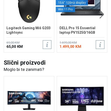
15.6" 120Hz display
Win 11 Pro
Logitech Gaming Miš G203
DELL Pro 15 Essential
Lightsync
laptop PV15250/16GB
69,00 KM
1.699,00 KM
65,00 KM
1.499,00 KM
Slični proizvodi
Moglo bi te zanimati?