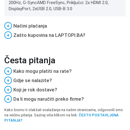
200Hz, G-SyncAMD FreeSync, Priključci: 2x HDMI 2.0,
DisplayPort, 2xUSB 2.0, USB-B 3.0
+
Načini plaćanja
+
Zašto kupovina na LAPTOPI.BA?
Česta pitanja
+
Kako mogu platiti na rate?
+
Gdje se nalazite?
+
Koji je rok dostave?
+
Da li mogu naručiti preko firme?
Kako bismo ti olakšali snalaženje na našim stranicama, odgovorili smo
na većinu pitanja. Saznaj više klikom na link:
ČESTO POSTAVLJENA
PITANJA?