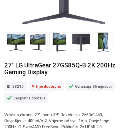
27" LG UltraGear 27GS85Q-B 2K 200Hz
Gaming Display
ID: 38216
✕ Nije dostupno
Garancija: 36 mjeseci
Besplatna dostava
Veličina ekrana: 27", nano IPS Rezolucija: 2560x1440,
Osvjetljenje: 400cd/m2, Vrijeme odziva: 1ms, Osvježenje:
200Hz, G-SyncAMD FreeSync, Priključci: 2x HDMI 2.0,