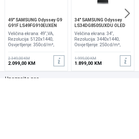
49" SAMSUNG Odyssey G9
34" SAMSUNG Odyssey
G91F LS49FG910EUXEN
LS34DG850SUXDU OLED
144Hz Gaming Curved
G8 175Hz Gaming Curved
Veličina ekrana: 49",VA,
Veličina ekrana: 34",
Display
Display
Rezolucija: 5120x1440,
Rezolucija: 3440x1440,
Osvjetljenje: 350cd/m²,
Osvjetljenje: 250cd/m²,
Vrijeme odziva:1ms,
Vrijeme odziva: 0,03ms,
Osvježenje: 144Hz, AMD
Osvježenje: 175Hz, AMD
2.349,00 KM
1.999,00 KM
FreeSync Premium Pro,
FreeSync Premium,
2.099,00 KM
1.899,00 KM
Priključci: 2xHDMI 2.1,
Wireless LAN, Bluetooth ,
DisplayPort, 2xUSB 3.2, USB-
Priključci: 2xHDMI,
Upoznajte nas
B
DisplayPort, 2xUSB 3.0,
Zvučnici:Adaptive Sound
Poslovanje
Podrška
NAČINI PLAĆANJA