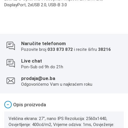
DisplayPort, 2xUSB 2.0, USB-B 3.0
Naručite telefonom
Pozovite broj
033 873 872
i recite šifru
38216
Live chat
Pon-Sub od 9h do 21h
prodaja@ue.ba
Odgovorićemo Vam u najkraćem roku
−
Opis proizvoda
Veličina ekrana: 27", nano IPS Rezolucija: 2560x1440,
Osvjetljenje: 400cd/m2, Vrijeme odziva: 1ms, Osvježenje: