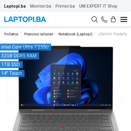
Laptopi.ba
Monitori.ba
Printeri.ba
UNI-EXPERT IT Shop
Početna
Prenosni računari
Notebook (Laptopi)
LENOVO ThinkPad X
Intel Core Ultra 7 255U
32GB DDR5 RAM
1TB SSD
14" Touch