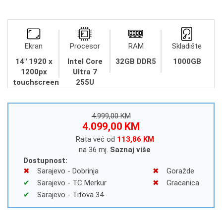
Ekran
Procesor
RAM
Skladište
14" 1920 x
Intel Core
32GB DDR5
1000GB
1200px
Ultra 7
touchscreen
255U
4.999,00 KM
4.099,00 KM
Rata već od
113,86 KM
na 36 mj.
Saznaj više
Dostupnost:
Sarajevo - Dobrinja
Goražde
Sarajevo - TC Merkur
Gracanica
Sarajevo - Titova 34