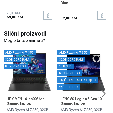
Blue
75,00 KM
69,00 KM
12,00 KM
Slični proizvodi
Moglo bi te zanimati?
AMD Ryzen AI 7 350
AMD Ryzen AI 7 350
32GB DDR5 RAM
32GB DDR5 RAM
RTX 5070 8GB
1TB SSD
RTX 5070 8GB
15.1" 165Hz OLED display
Win 11 Home
HP OMEN 16-ap0036nn
LENOVO Legion 5 Gen 10
Gaming laptop
Gaming laptop
BY0B5EA/32GB
83F1CTO1WW/1TB
AMD Ryzen AI 7 350, 32GB
AMD Ryzen AI 7 350, 32GB