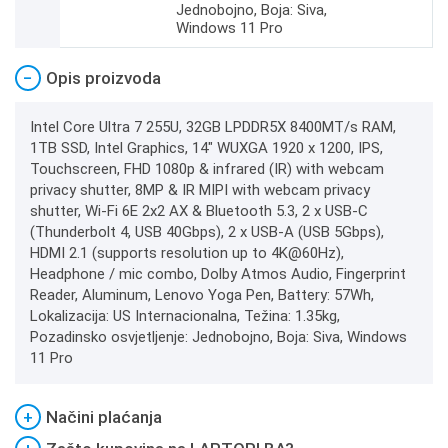
Jednobojno, Boja: Siva,
Windows 11 Pro
−
Opis proizvoda
Intel Core Ultra 7 255U, 32GB LPDDR5X 8400MT/s RAM,
1TB SSD, Intel Graphics, 14" WUXGA 1920 x 1200, IPS,
Touchscreen, FHD 1080p & infrared (IR) with webcam
privacy shutter, 8MP & IR MIPI with webcam privacy
shutter, Wi-Fi 6E 2x2 AX & Bluetooth 5.3, 2 x USB-C
(Thunderbolt 4, USB 40Gbps), 2 x USB-A (USB 5Gbps),
HDMI 2.1 (supports resolution up to 4K@60Hz),
Headphone / mic combo, Dolby Atmos Audio, Fingerprint
Reader, Aluminum, Lenovo Yoga Pen, Battery: 57Wh,
Lokalizacija: US Internacionalna, Težina: 1.35kg,
Pozadinsko osvjetljenje: Jednobojno, Boja: Siva, Windows
11 Pro
+
Načini plaćanja