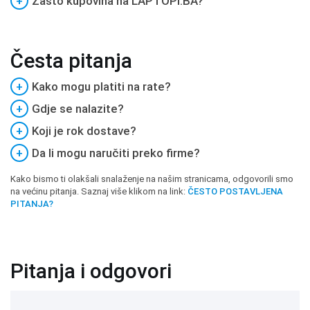
+
Zašto kupovina na LAPTOPI.BA?
Česta pitanja
+
Kako mogu platiti na rate?
+
Gdje se nalazite?
+
Koji je rok dostave?
+
Da li mogu naručiti preko firme?
Kako bismo ti olakšali snalaženje na našim stranicama, odgovorili smo
na većinu pitanja. Saznaj više klikom na link:
ČESTO POSTAVLJENA
PITANJA?
Pitanja i odgovori