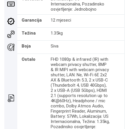
Internacionalna, Pozadinsko
osvjetljenje: Jednobojno
Garancija
12 mjeseci
Težina
1.35kg
Boja
Siva
Ostalo
FHD 1080p & infrared (IR) with
webcam privacy shutter, 8MP
& IR MIPI with webcam privacy
shutter, LAN: Ne, Wi-Fi 6E 2x2
AX & Bluetooth 5.3, 2 x USB-C
(Thunderbolt 4, USB 40Gbps),
2 x USB-A (USB 5Gbps), HDMI
2.1 (supports resolution up to
4K@60Hz), Headphone / mic
combo, Dolby Atmos Audio,
Fingerprint Reader, Aluminum,
Battery: 57Wh, Lokalizacija: US
Internacionalna, Težina: 1.35kg,
Pozadinsko osvjetljenje: