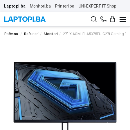
Laptopi.ba
Monitori.ba
Printeri.ba
UNI-EXPERT IT Shop
Početna
Računari
Monitori
27" XIAOMI ELA5375EU G27i Gaming Dis