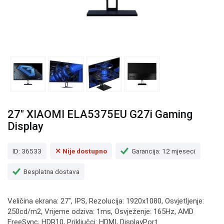
27" XIAOMI ELA5375EU G27i Gaming
Display
ID: 36533
✕ Nije dostupno
Garancija: 12 mjeseci
Besplatna dostava
Veličina ekrana: 27", IPS, Rezolucija: 1920x1080, Osvjetljenje:
250cd/m2, Vrijeme odziva: 1ms, Osvježenje: 165Hz, AMD
FreeSync, HDR10, Priključci: HDMI, DisplayPort