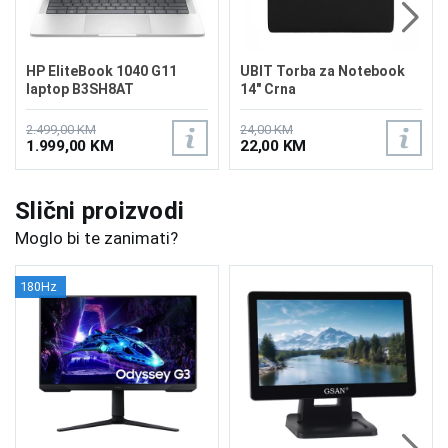
HP EliteBook 1040 G11
UBIT Torba za Notebook
laptop B3SH8AT
14" Crna
2.499,00 KM
24,00 KM
1.999,00 KM
22,00 KM
Slični proizvodi
Moglo bi te zanimati?
180Hz