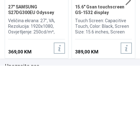
27" SAMSUNG
15.6" Gsan touchscreen
S27DG300EU Odyssey
GS-1532 display
Gaming G3 180Hz Display
Veličina ekrana: 27", VA,
Touch Screen: Capacitive
Rezolucija: 1920x1080,
Touch, Color: Black, Screen
Osvjetljenje: 250cd/m²,
Size: 15.6 inches, Screen
Vrijeme odziva: 1ms,
Ratio: 4:3, Viewing Angle:
Osvježenje: 180Hz,
H150°/V130°, Brightness:
FreeSync, Kontrast: 3.000:1,
300nits, OR (Optimum
369,00 KM
389,00 KM
Priključci: HDMI 1.4,
Resolution): 1366*768, Input
DisplayPort 1.4
Power: 12V, 3.0A, Input
Upoznajte nas
Signal: RGB Analog, Input
Interfaces: VGA, Multimedia
interface, DC.
Poslovanje
Podrška
NAČINI PLAĆANJA