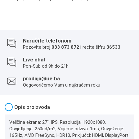
Naručite telefonom
Pozovite broj
033 873 872
i recite šifru
36533
Live chat
Pon-Sub od 9h do 21h
prodaja@ue.ba
Odgovorićemo Vam u najkraćem roku
−
Opis proizvoda
Veličina ekrana: 27", IPS, Rezolucija: 1920x1080,
Osvjetljenje: 250cd/m2, Vrijeme odziva: 1ms, Osvježenje:
165Hz, AMD FreeSync, HDR10, Priključci: HDMI, DisplayPort