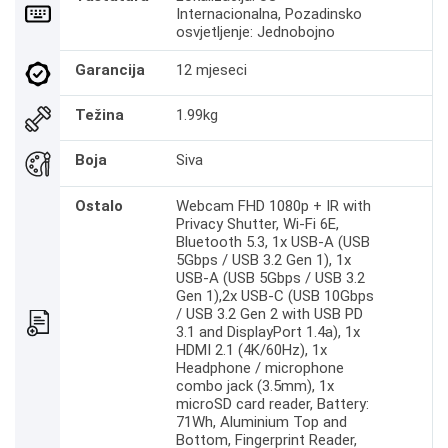
Internacionalna, Pozadinsko
osvjetljenje: Jednobojno
Garancija
12 mjeseci
Težina
1.99kg
Boja
Siva
Ostalo
Webcam FHD 1080p + IR with
Privacy Shutter, Wi-Fi 6E,
Bluetooth 5.3, 1x USB-A (USB
5Gbps / USB 3.2 Gen 1), 1x
USB-A (USB 5Gbps / USB 3.2
Gen 1),2x USB-C (USB 10Gbps
/ USB 3.2 Gen 2 with USB PD
3.1 and DisplayPort 1.4a), 1x
HDMI 2.1 (4K/60Hz), 1x
Headphone / microphone
combo jack (3.5mm), 1x
microSD card reader, Battery:
71Wh, Aluminium Top and
Bottom, Fingerprint Reader,