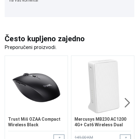
na Vaš komentar
Često kupljeno zajedno
Preporučeni proizvodi.
Trust Miš OZAA Compact
Mercusys MB230 AC1200
Wireless Black
4G+ Cat6 Wireless Dual
Band Router
149,00 KM