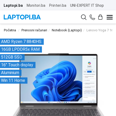
Laptopi.ba
Monitori.ba
Printeri.ba
UNI-EXPERT IT Shop
Početna
Prenosni računari
Notebook (Laptopi)
Lenovo Yoga 7 16A
AMD Ryzen 7 8840HS
16GB LPDDR5x RAM
512GB SSD
16" Touch display
Aluminium
Win 11 Home