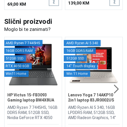
139,00 KM
69,00 KM
Slični proizvodi
Moglo bi te zanimati?
AMD Ryzen 7 7445HS
AMD Ryzen AI 5 340
16GB DDR5 RAM
16GB DDR5 RAM
512GB SSD
512GB SSD
RTX 4050 6GB
14" Touch display
Win11 Home
Win 11 Home
HP Victus 15-FB3093
Lenovo Yoga 7 14AKP10
Gaming laptop BM4X8UA
2in1 laptop 83JR0002US
AMD Ryzen 7 7445HS, 16GB
AMD Ryzen AI 5 340, 16GB
DDR5 RAM, 512GB SSD,
LPDDR5 RAM, 512GB SSD,
Nvidia GeForce RTX 4050
AMD Radeon Graphics, 14"
6GB, 15.6" 1920 x 1080
WUXGA 1920 x 1200 OLED