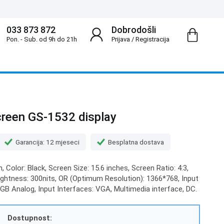
033 873 872
Dobrodošli
Pon. - Sub. od 9h do 21h
Prijava
/
Registracija
creen GS-1532 display
Garancija: 12 mjeseci
Besplatna dostava
Color: Black, Screen Size: 15.6 inches, Screen Ratio: 4:3,
ightness: 300nits, OR (Optimum Resolution): 1366*768, Input
 RGB Analog, Input Interfaces: VGA, Multimedia interface, DC.
Dostupnost: