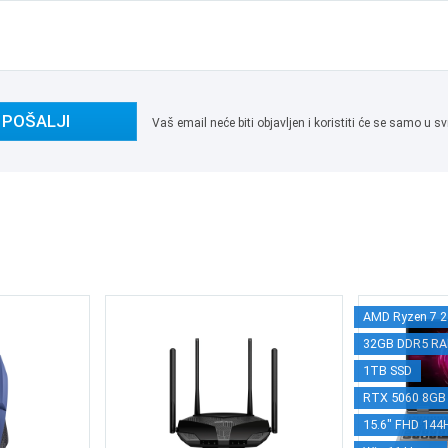
POŠALJI
Vaš email neće biti objavljen i koristiti će se samo u
AMD Ryzen 7 2
32GB DDR5 R
1TB SSD
RTX 5060 8GB
15.6" FHD 144