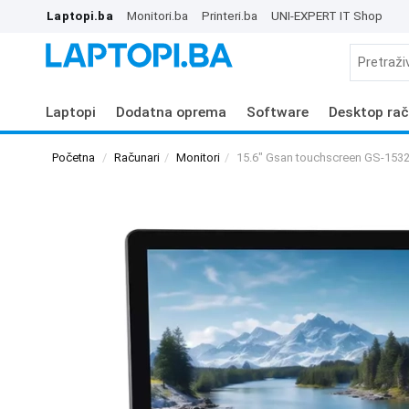
Laptopi.ba
Monitori.ba
Printeri.ba
UNI-EXPERT IT Shop
Laptopi
Dodatna oprema
Software
Desktop rač
Početna
Računari
Monitori
15.6" Gsan touchscreen GS-1532