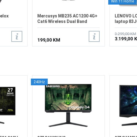
Win 11 Home
elox
Mercusys MB235 AC1200 4G+
LENOVO LO
Cat6 Wireless Dual Band
laptop 83
Router
3.299,00 KM
3.199,00 
199,00 KM
240Hz