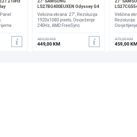
E21 210Hz
27" SAMSUNG
27" SAMSU
lay
LS27BG400EUXEN Odyssey G4
LS27CG55
240Hz Display
165Hz Curv
 Panel:
Velicina ekrana: 27", Rezolucija:
Veličina ek
:
1920x1080 pixels, Osvježenje:
Rezolucija:
rijeme
240Hz, AMD FreeSync
Osvjetljenj
ženje:
Premium, nVidia G-Sync,
odziva: 1ms
HDR 400,
Osvjetljenje: 400 cd/m²,
165Hz, AM
469,00 KM
479,00 KM
htness: 300
Vrijeme odziva: 1ms, Priključci:
Pro, Priklju
449,00 KM
459,00 K
xHDMI 2.0b,
2xHDMI, Displayport 1.2
DisplayPor
PODRŠKA
PRATI NAS
Česta pitanja?
Reklamacije i povrati
Servis