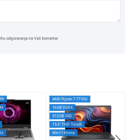
 svrhu odgovaranja na Vaš komentar
50
AMD Ryzen 7 7730U
Ra
AM
16GB DDR4
V3
512GB SSD
15.6" FHD Touch
31
2
Hz
Win11 Home