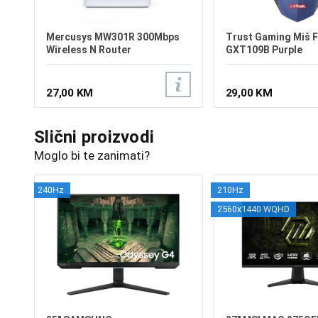
Mercusys MW301R 300Mbps
Trust Gaming Miš F
Wireless N Router
GXT109B Purple
27,00 KM
29,00 KM
Slični proizvodi
Moglo bi te zanimati?
240Hz
210Hz
2560x1440 WQHD