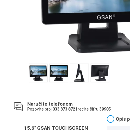
Naručite telefonom
Pozovite broj
033 873 872
i recite šifru
39905
−
Opis p
15.6" GSAN TOUCHSCREEN