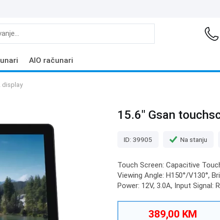
unari
AIO računari
 display
15.6" Gsan touchs
ID: 39905
Na stanju
Touch Screen: Capacitive Touch, 
Viewing Angle: H150°/V130°, Br
Power: 12V, 3.0A, Input Signal:
389,00 KM