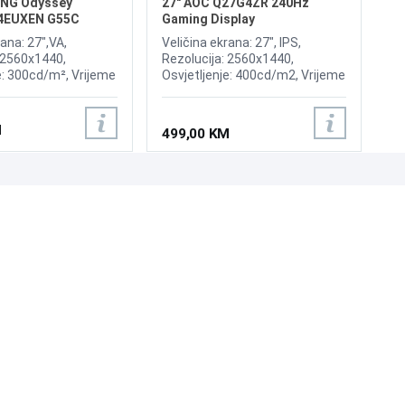
NG Odyssey
27" AOC Q27G4ZR 240Hz
4EUXEN G55C
Gaming Display
ed Display
rana: 27",VA,
Veličina ekrana: 27", IPS,
 2560x1440,
Rezolucija: 2560x1440,
e: 300cd/m², Vrijeme
Osvjetljenje: 400cd/m2, Vrijeme
, Osvježenje:
odziva:0.3ms MPRT (1ms GtG),
D FreeSync Premium
Osvježenje: 240Hz, Adaptive
čci: HDMI,
Sync, G-SYNC, Priključci: HDMI
M
499,00 KM
t
2x 2.0, DisplayPort 1.4,
Zvučnici:2x2W
UNI-EXPERT D.O.O.
Adresa: Branislava Nušića 162, Sarajevo, 71000, BiH
Kontakt: 033 873 872
Email: prodaja@laptopi.ba
ID: 4245018500008
PDV: 245018500008