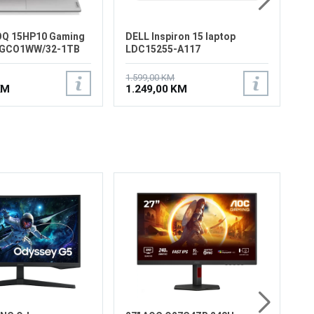
Q 15HP10 Gaming
DELL Inspiron 15 laptop
JGCO1WW/32-1TB
LDC15255-A117
1.599,00 KM
KM
1.249,00 KM
27
S7
Ve
Re
Os
Os
Fr
59
Pr
5