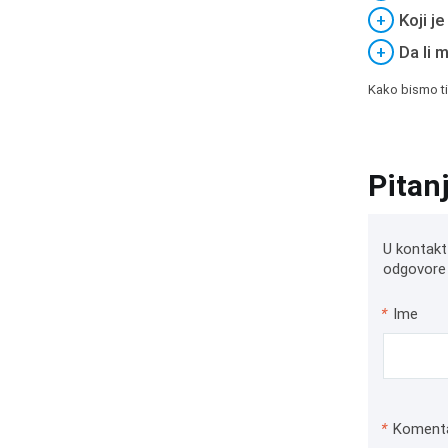
+
Koji j
+
Da li 
Kako bismo ti
Pitan
U kontakt
odgovore 
*
Ime
*
Koment