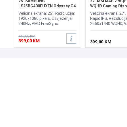
25" SAMSUNG
27" MSI MAG 275QF
LS25BG400EUXEN Odyssey G4
WQHD Gaming Disp
240Hz Display
Velicina ekrana: 25", Rezolucija:
Veličina ekrana: 27",
1920x1080 pixels, Osvježenje:
Rapid IPS, Rezolucija
240Hz, AMD FreeSync
2560x1440 WQHD, V
Premium, nVidia G-Sync,
odziva: 0.5ms, Osvje
Osvjetljenje: 400 cd/m²,
210Hz VESA Dsiplay
419,00 KM
Vrijeme odziva: 1ms, Priključci:
Adaptive-Sync, Brig
399,00 KM
399,00 KM
2xHDMI, Displayport
cd/m2, Priključci: 2
1xDP 1.4a
UPOZNAJTE NAS
POSLOVANJE
O nama
Uslovi poslovanja
Prodajna mjesta
Načini plaćanja
Kontaktirajte nas
Sigurnost plaćanja
Zašto kupiti od nas?
Načini dostave
NAČINI PLAĆANJA