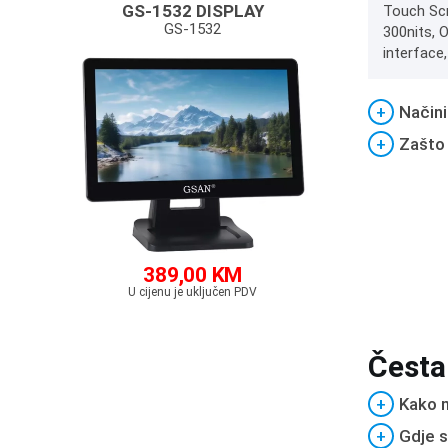
GS-1532 DISPLAY
Touch Scr
GS-1532
300nits, 
interface,
+
Načini
+
Zašto
389,00 KM
U cijenu je uključen PDV
Česta
+
Kako m
+
Gdje s