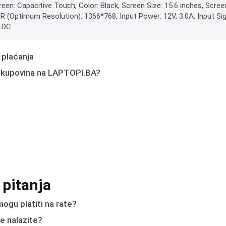
een: Capacitive Touch, Color: Black, Screen Size: 15.6 inches, Scree
OR (Optimum Resolution): 1366*768, Input Power: 12V, 3.0A, Input Si
 DC.
 plaćanja
 kupovina na LAPTOPI.BA?
 pitanja
ogu platiti na rate?
e nalazite?