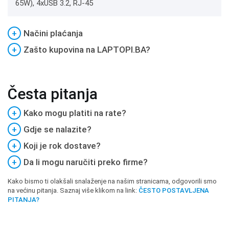
65W), 4xUSB 3.2, RJ-45
+
Načini plaćanja
+
Zašto kupovina na LAPTOPI.BA?
Česta pitanja
+
Kako mogu platiti na rate?
+
Gdje se nalazite?
+
Koji je rok dostave?
+
Da li mogu naručiti preko firme?
Kako bismo ti olakšali snalaženje na našim stranicama, odgovorili smo
na većinu pitanja. Saznaj više klikom na link:
ČESTO POSTAVLJENA
PITANJA?