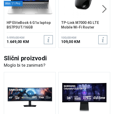
Win 11 Pro
HP EliteBook 6 G1a laptop
TP-Link M7000 4G LTE
BS7P3UT/16GB
Mobile Wi-Fi Router
1.999,00 KM
130,00 KM
1.649,00 KM
109,00 KM
Slični proizvodi
Moglo bi te zanimati?