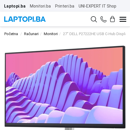
Laptopi.ba
Monitori.ba
Printeri.ba
UNI-EXPERT IT Shop
Početna
Računari
Monitori
27" DELL P27222HE USB C-Hub Display