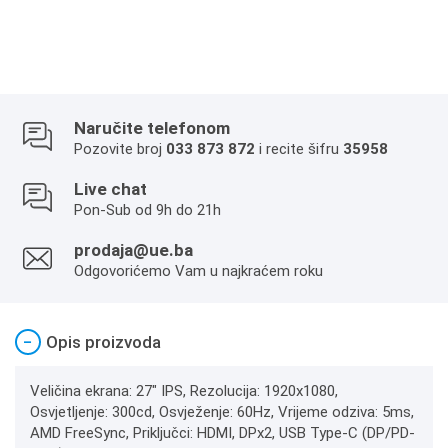
Naručite telefonom
Pozovite broj
033 873 872
i recite šifru
35958
Live chat
Pon-Sub od 9h do 21h
prodaja@ue.ba
Odgovorićemo Vam u najkraćem roku
−
Opis proizvoda
Veličina ekrana: 27" IPS, Rezolucija: 1920x1080,
Osvjetljenje: 300cd, Osvježenje: 60Hz, Vrijeme odziva: 5ms,
AMD FreeSync, Priključci: HDMI, DPx2, USB Type-C (DP/PD-