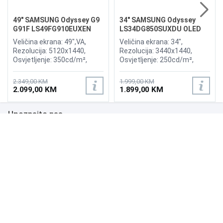
49" SAMSUNG Odyssey G9
34" SAMSUNG Odyssey
G91F LS49FG910EUXEN
LS34DG850SUXDU OLED
144Hz Gaming Curved
G8 175Hz Gaming Curved
Veličina ekrana: 49",VA,
Veličina ekrana: 34",
Display
Display
Rezolucija: 5120x1440,
Rezolucija: 3440x1440,
Osvjetljenje: 350cd/m²,
Osvjetljenje: 250cd/m²,
Vrijeme odziva:1ms,
Vrijeme odziva: 0,03ms,
Osvježenje: 144Hz, AMD
Osvježenje: 175Hz, AMD
2.349,00 KM
1.999,00 KM
FreeSync Premium Pro,
FreeSync Premium,
2.099,00 KM
1.899,00 KM
Priključci: 2xHDMI 2.1,
Wireless LAN, Bluetooth ,
DisplayPort, 2xUSB 3.2, USB-
Priključci: 2xHDMI,
Upoznajte nas
B
DisplayPort, 2xUSB 3.0,
Zvučnici:Adaptive Sound
Poslovanje
Podrška
NAČINI PLAĆANJA