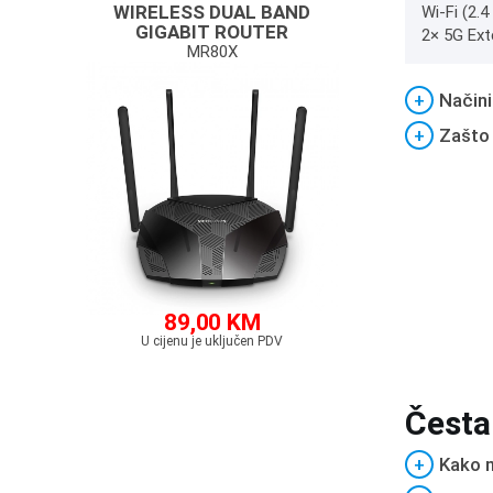
WIRELESS DUAL BAND
Wi-Fi (2.
GIGABIT ROUTER
2× 5G Ext
MR80X
+
Načini
+
Zašto
89,00 KM
U cijenu je uključen PDV
Česta
+
Kako m