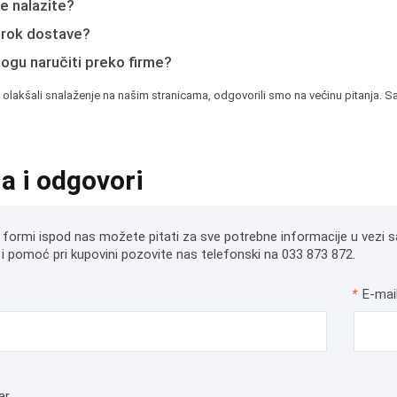
e nalazite?
e rok dostave?
mogu naručiti preko firme?
 olakšali snalaženje na našim stranicama, odgovorili smo na većinu pitanja. Sa
ja i odgovori
 formi ispod nas možete pitati za sve potrebne informacije u vezi s
i pomoć pri kupovini pozovite nas telefonski na 033 873 872.
*
E-mai
ar