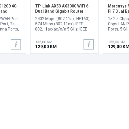
C1200 4G
TP-Link AX53 AX3000 WiFi 6
Mercusys 
Band
Dual Band Gigabit Router
Fi 7 Dual 
/WAN Port,
2402 Mbps (802.11ax, HE160),
1× 2.5 Gbps
Port, 2×
574 Mbps (802.11ax), IEEE
Gbps LAN P
nna Ports,
802.11ax/ac/n/a 5 GHz, IEEE
Ports, 5 GH
t,
802.11ax/n/b/g 2.4 GHz, 4×
GHz: 688 M
Wireless
Fixed High-Performance
Directional
135,00 KM
155,00 KM
.11b/g/n,
Antennas, High-Power FEM, 1×
Compatible
129,00 KM
129,00 K
4 GHz, WiFi
Gigabit WAN Port, 4× Gigabit
802.11be/a
 5 GHz,
LAN Ports, 12 V ⎓ 2 A, CE, RoHS
standards
z
PSK/WPA3-S
Operation 
PODRŠKA
PRATI NAS
Channel, 4
Česta pitanja?
Reklamacije i povrati
Servis