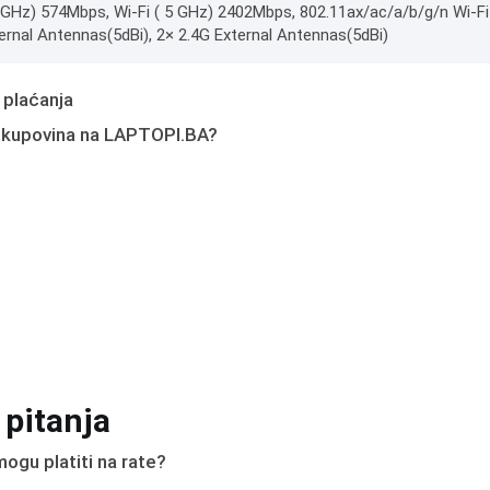
4 GHz) 574Mbps, Wi-Fi ( 5 GHz) 2402Mbps, 802.11ax/ac/a/b/g/n Wi-Fi
ernal Antennas(5dBi), 2× 2.4G External Antennas(5dBi)
 plaćanja
 kupovina na LAPTOPI.BA?
 pitanja
ogu platiti na rate?