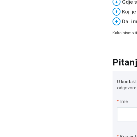
+
Gdje s
+
Koji j
+
Da li 
Kako bismo ti
Pitan
U kontakt
odgovore 
*
Ime
*
Koment