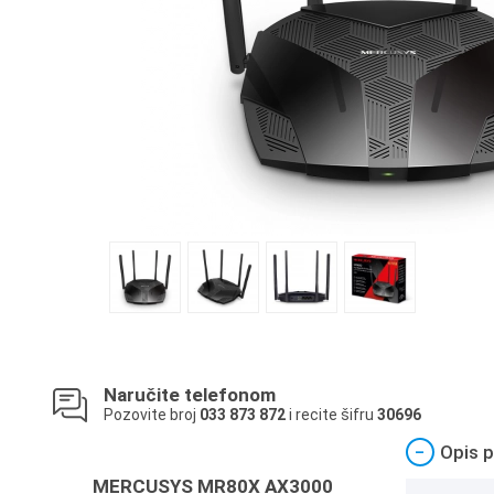
Naručite telefonom
Pozovite broj
033 873 872
i recite šifru
30696
−
Opis p
MERCUSYS MR80X AX3000