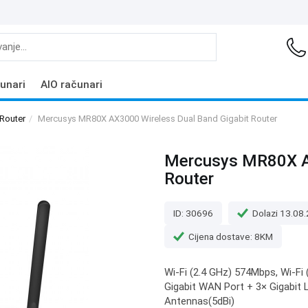
unari
AIO računari
 Router
Mercusys MR80X AX3000 Wireless Dual Band Gigabit Router
Mercusys MR80X AX
Router
ID: 30696
Dolazi 13.08
Cijena dostave: 8KM
Wi-Fi (2.4 GHz) 574Mbps, Wi-Fi
Gigabit WAN Port + 3× Gigabit L
Antennas(5dBi)