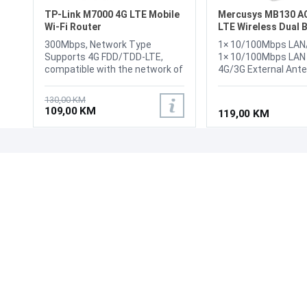
TP-Link M7000 4G LTE Mobile
Mercusys MB130 A
Wi-Fi Router
LTE Wireless Dual 
Router
300Mbps, Network Type
1× 10/100Mbps LAN
Supports 4G FDD/TDD-LTE,
1× 10/100Mbps LAN 
compatible with the network of
4G/3G External Ante
most countries and regions,
1× Nano SIM Card Slo
Data Rates DL: 150Mbps, UL:
WPS/Reset Button, 
130,00 KM
50Mbps, Internal Antenna, LED
Standards: IEEE 802
109,00 KM
119,00 KM
DisplayWi-Fi status, Internet
Frequency: 5 GHz, 2.
connection status, Battery
Speeds: 867 Mbps at
status, 1 SIM card slot,
300 Mbps at 2.4 GH
2000mAh Rechargeable
UPOZNAJTE NAS
POSLOVANJE
Battery
O nama
Uslovi poslovanja
Prodajna mjesta
Načini plaćanja
Kontaktirajte nas
Sigurnost plaćanja
Zašto kupiti od nas?
Načini dostave
NAČINI PLAĆANJA