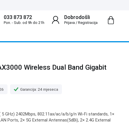
033 873 872
Dobrodošli
Pon. - Sub. od 9h do 21h
Prijava
/
Registracija
3000 Wireless Dual Band Gigabit
.26
Garancija: 24 mjeseca
 ( 5 GHz) 2402Mbps, 802.11ax/ac/a/b/g/n Wi-Fi standards, 1×
AN Ports, 2× 5G External Antennas(5dBi), 2× 2.4G External