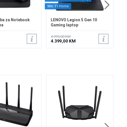
Win 11 Home
ba za Notebook
LENOVO Legion 5 Gen 10
na
Gaming laptop
83F1CTO1WW/1TB
4.999,00 KM
4.399,00 KM
TP
Wi
30
FD
(2
TD
(2
HS