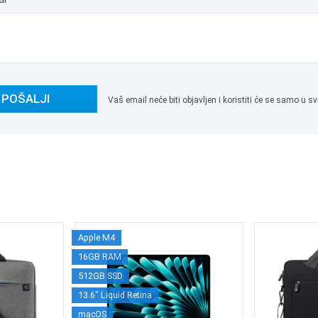
POŠALJI
Vaš email neće biti objavljen i koristiti će se samo u
Apple M4
16GB RAM
512GB SSD
13.6" Liquid Retina
macOS