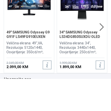
49" SAMSUNG Odyssey G9
34" SAMSUNG Odyssey
G91F LS49FG910EUXEN
LS34DG850SUXDU OLED
144Hz Gaming Curved
G8 175Hz Gaming Curved
Veličina ekrana: 49",VA,
Veličina ekrana: 34",
Display
Display
Rezolucija: 5120x1440,
Rezolucija: 3440x1440,
Osvjetljenje: 350cd/m²,
Osvjetljenje: 250cd/m²,
Vrijeme odziva:1ms,
Vrijeme odziva: 0,03ms,
Osvježenje: 144Hz, AMD
Osvježenje: 175Hz, AMD
2.349,00 KM
1.999,00 KM
FreeSync Premium Pro,
FreeSync Premium,
2.099,00 KM
1.899,00 KM
Priključci: 2xHDMI 2.1,
Wireless LAN, Bluetooth ,
DisplayPort, 2xUSB 3.2, USB-
Priključci: 2xHDMI,
Upoznajte nas
B
DisplayPort, 2xUSB 3.0,
Zvučnici:Adaptive Sound
Poslovanje
Podrška