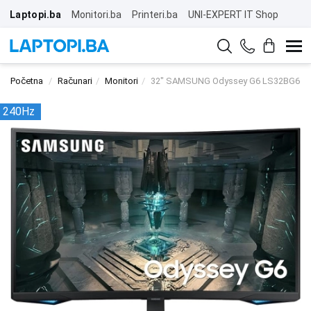
Laptopi.ba
Monitori.ba
Printeri.ba
UNI-EXPERT IT Shop
Početna
Računari
Monitori
32" SAMSUNG Odyssey G6 LS32BG650E
240Hz