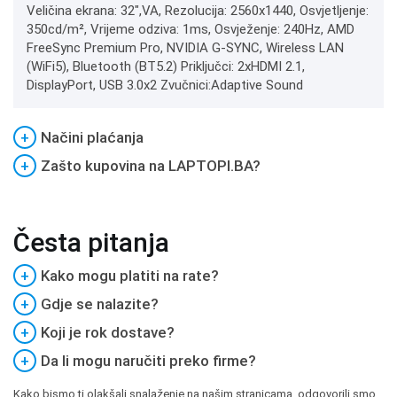
Veličina ekrana: 32",VA, Rezolucija: 2560x1440, Osvjetljenje:
350cd/m², Vrijeme odziva: 1ms, Osvježenje: 240Hz, AMD
FreeSync Premium Pro, NVIDIA G-SYNC, Wireless LAN
(WiFi5), Bluetooth (BT5.2) Priključci: 2xHDMI 2.1,
DisplayPort, USB 3.0x2 Zvučnici:Adaptive Sound
+
Načini plaćanja
+
Zašto kupovina na LAPTOPI.BA?
Česta pitanja
+
Kako mogu platiti na rate?
+
Gdje se nalazite?
+
Koji je rok dostave?
+
Da li mogu naručiti preko firme?
Kako bismo ti olakšali snalaženje na našim stranicama, odgovorili smo