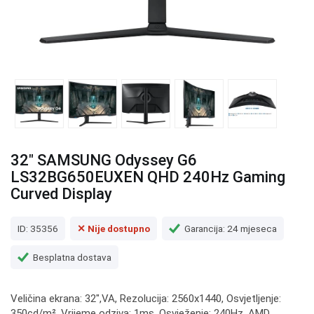
32" SAMSUNG Odyssey G6
LS32BG650EUXEN QHD 240Hz Gaming
Curved Display
ID: 35356
✕ Nije dostupno
Garancija: 24 mjeseca
Besplatna dostava
Veličina ekrana: 32",VA, Rezolucija: 2560x1440, Osvjetljenje:
350cd/m², Vrijeme odziva: 1ms, Osvježenje: 240Hz, AMD