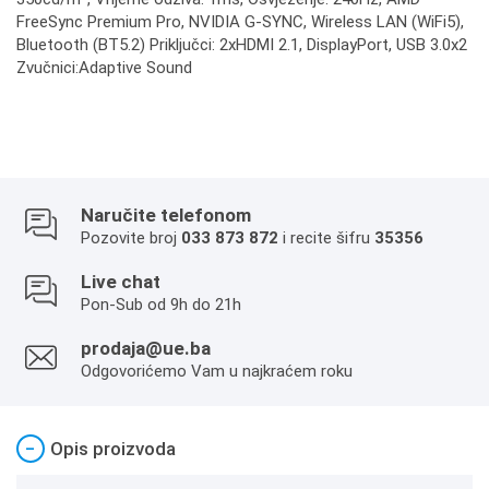
FreeSync Premium Pro, NVIDIA G-SYNC, Wireless LAN (WiFi5),
Bluetooth (BT5.2) Priključci: 2xHDMI 2.1, DisplayPort, USB 3.0x2
Zvučnici:Adaptive Sound
Naručite telefonom
Pozovite broj
033 873 872
i recite šifru
35356
Live chat
Pon-Sub od 9h do 21h
prodaja@ue.ba
Odgovorićemo Vam u najkraćem roku
−
Opis proizvoda