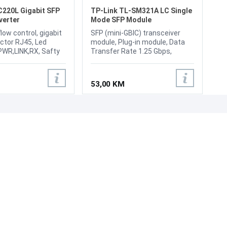
C220L Gigabit SFP
TP-Link TL-SM321A LC Single
verter
Mode SFP Module
flow control, gigabit
SFP (mini-GBIC) transceiver
ctor RJ45, Led
module, Plug-in module, Data
PWR,LINK,RX, Safty
Transfer Rate 1.25 Gbps,
Gigabit Ethernet, Max Transfer
Distance 10 km, Optical Wave
Length 1550 (TX) / 1310 (RX)
53,00 KM
nm, Left Connector Type LC
single-mode, Compatible Slots
1 x SFP (mini-GBIC)
UNI-EXPERT D.O.O.
Adresa: Branislava Nušića 162, Sarajevo, 71000, BiH
Kontakt: 033 873 872
Email: prodaja@laptopi.ba
ID: 4245018500008
PDV: 245018500008