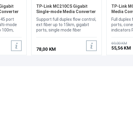
igabit
TP-Link MC210CS Gigabit
TP-Link M
Converter
Single-mode Media Converter
Media Con
45 port
Support full duplex flow control,
Full duplex 
ulti-mode
ext fiber up to 15km, gigabit
ports, cone
to 100m,
ports, single mode fiber
indicators 
02.3i, IEEE
FCC, CE
, IEEE
69,00 KM
55,56 KM
78,00 KM
PODRŠKA
PRATI NAS
Česta pitanja?
Reklamacije i povrati
Servis