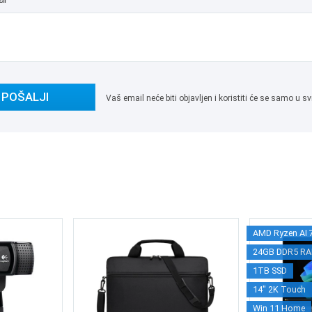
POŠALJI
Vaš email neće biti objavljen i koristiti će se samo u
AMD Ryzen AI 
24GB DDR5 R
1TB SSD
14" 2K Touch
Win 11 Home