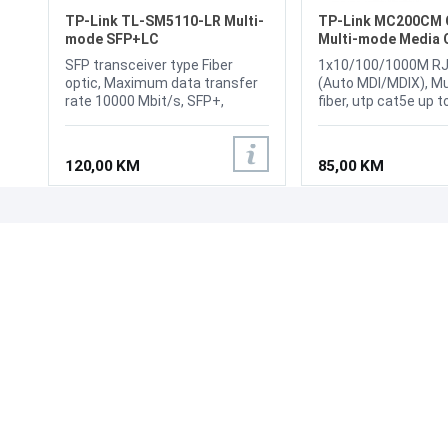
TP-Link TL-SM5110-LR Multi-
TP-Link MC200CM G
mode SFP+LC
Multi-mode Media 
SFP transceiver type Fiber
1x10/100/1000M RJ
optic, Maximum data transfer
(Auto MDI/MDIX), M
rate 10000 Mbit/s, SFP+,
fiber, utp cat5e up 
Single-mode fiber (SMF)
safty FCC, CE, IEEE 8
supported, Fiber optic
802.3u, IEEE 802.3ab
connector LC, Fiber cable
802.3z
120,00 KM
85,00 KM
diameters supported
(core/cladding) 9/125 µm, SFP
transceiver standard LR,
Maximum transfer distance
UPOZNAJTE NAS
POSLOVANJE
10000 m, Wavelength 1310 nm,
Networking standards IEEE
O nama
Uslovi poslovanja
802.3ae, Digital Diagnostics
Prodajna mjesta
Načini plaćanja
Monitoring (DDM)
Kontaktirajte nas
Sigurnost plaćanja
Zašto kupiti od nas?
Načini dostave
NAČINI PLAĆANJA