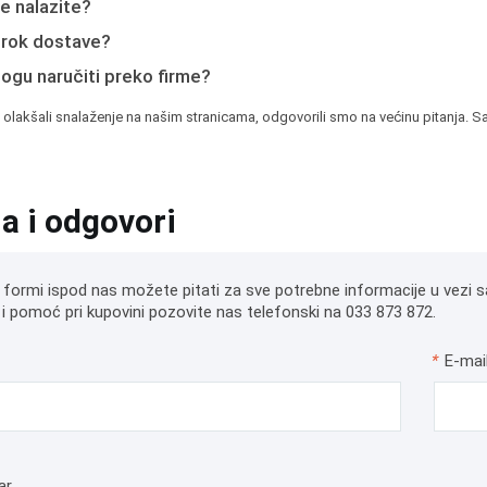
e nalazite?
e rok dostave?
mogu naručiti preko firme?
 olakšali snalaženje na našim stranicama, odgovorili smo na većinu pitanja. Sa
ja i odgovori
 formi ispod nas možete pitati za sve potrebne informacije u vezi s
i pomoć pri kupovini pozovite nas telefonski na 033 873 872.
*
E-mai
ar