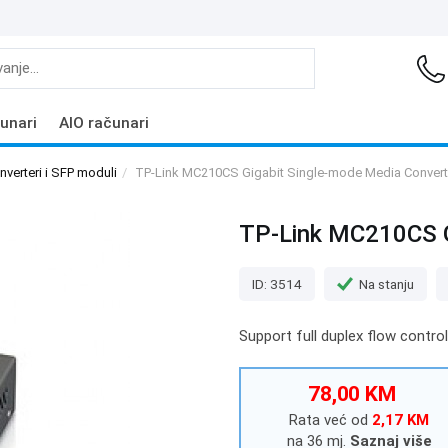
unari
AIO računari
verteri i SFP moduli
TP-Link MC210CS Gigabit Single-mode Media Convert
TP-Link MC210CS G
ID: 3514
Na stanju
Support full duplex flow control
78,00 KM
Rata već od
2,17 KM
na 36 mj.
Saznaj više