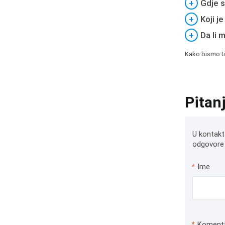
+
Gdje s
+
Koji j
+
Da li 
Kako bismo ti
Pitan
U kontakt
odgovore 
*
Ime
*
Koment