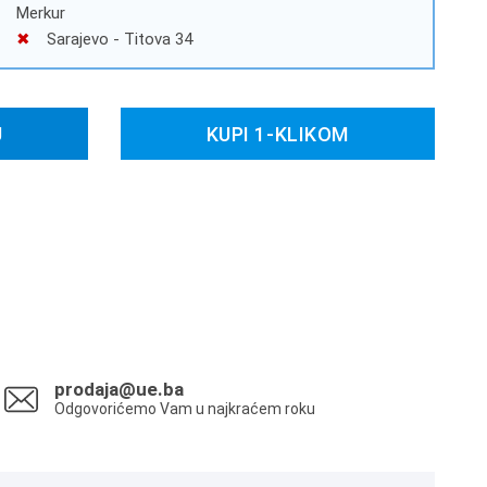
Merkur
Sarajevo - Titova 34
U
KUPI 1-KLIKOM
prodaja@ue.ba
Odgovorićemo Vam u najkraćem roku