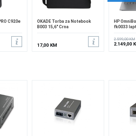
PRO C920e
OKADE Torba za Notebook
HP OmniBoo
B003 15,6" Crna
fk0033 la
2.599,00 KM
2.149,00 
17,00 KM