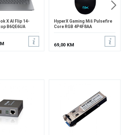
k X AI Flip 14-
HyperX Gaming Miš Pulsefire
ptop B6QE6UA
Core RGB 4P4F8AA
KM
69,00 KM