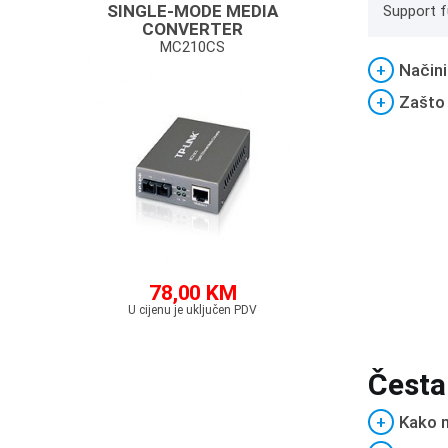
SINGLE-MODE MEDIA
Support fu
CONVERTER
MC210CS
+
Načini
+
Zašto
78,00 KM
U cijenu je uključen PDV
Česta
+
Kako m