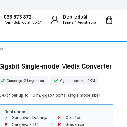
033 873 872
Dobrodošli
Pon. - Sub. od 9h do 21h
Prijava
/
Registracija
er
igabit Single-mode Media Converter
Garancija: 24 mjeseca
Cijena dostave: 8KM
, ext fiber up to 15km, gigabit ports, single mode fiber
Dostupnost:
Sarajevo - Dobrinja
Goražde
Sarajevo - TC
Gracanica