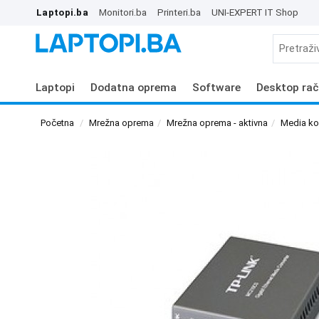
Laptopi.ba
Monitori.ba
Printeri.ba
UNI-EXPERT IT Shop
Laptopi
Dodatna oprema
Software
Desktop rač
Početna
Mrežna oprema
Mrežna oprema - aktivna
Media kon