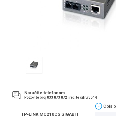
Naručite telefonom
Pozovite broj
033 873 872
i recite šifru
3514
−
Opis p
TP-LINK MC210CS GIGABIT