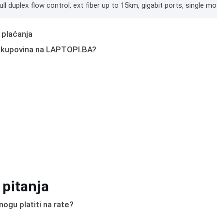
ll duplex flow control, ext fiber up to 15km, gigabit ports, single mo
 plaćanja
 kupovina na LAPTOPI.BA?
 pitanja
ogu platiti na rate?