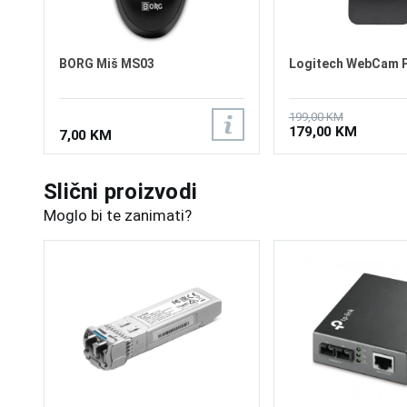
BORG Miš MS03
Logitech WebCam 
199,00 KM
179,00 KM
7,00 KM
Slični proizvodi
Moglo bi te zanimati?