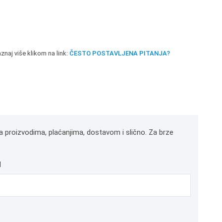
znaj više klikom na link:
ČESTO POSTAVLJENA PITANJA?
a proizvodima, plaćanjima, dostavom i slično. Za brze
l