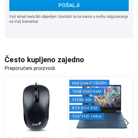
POŠALJI
Vaš email neće biti objavljen i koristiti će se samo u svrhu odgovaranja
na Vaš komentar
Često kupljeno zajedno
Preporučeni proizvodi.
Intel Core i7-13620H
16GB DDR5 RAM
512GB SSD
RTX 5060 8GB
15.6" FHD 144Hz