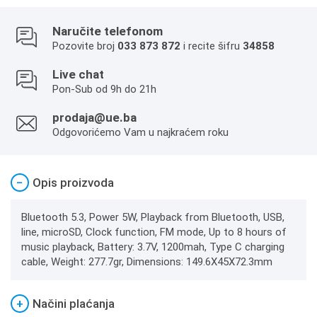
Naručite telefonom
Pozovite broj
033 873 872
i recite šifru
34858
Live chat
Pon-Sub od 9h do 21h
prodaja@ue.ba
Odgovorićemo Vam u najkraćem roku
−
Opis proizvoda
Bluetooth 5.3, Power 5W, Playback from Bluetooth, USB,
line, microSD, Clock function, FM mode, Up to 8 hours of
music playback, Battery: 3.7V, 1200mah, Type C charging
cable, Weight: 277.7gr, Dimensions: 149.6X45X72.3mm
+
Načini plaćanja