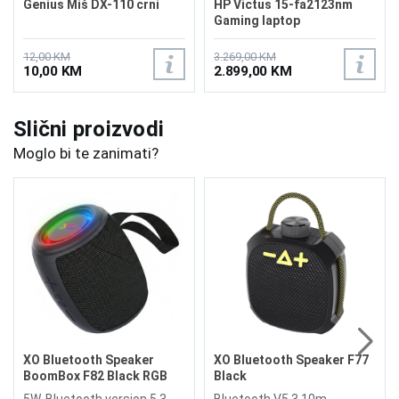
Genius Miš DX-110 crni
HP Victus 15-fa2123nm
Gaming laptop
C8NH6EA/16GB
12,00 KM
3.269,00 KM
10,00 KM
2.899,00 KM
Slični proizvodi
Moglo bi te zanimati?
XO Bluetooth Speaker
XO Bluetooth Speaker F77
BoomBox F82 Black RGB
Black
5W, Bluetooth version 5.3
Bluetooth V5.3 10m,