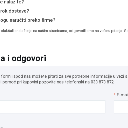
e nalazite?
e rok dostave?
mogu naručiti preko firme?
 olakšali snalaženje na našim stranicama, odgovorili smo na većinu pitanja. Sa
ja i odgovori
 formi ispod nas možete pitati za sve potrebne informacije u vezi s
i pomoć pri kupovini pozovite nas telefonski na 033 873 872.
*
E-mai
ar