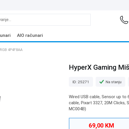
unari
AIO računari
e RGB 4P4F8AA
HyperX Gaming Miš
ID: 25271
Na stanju
Wired USB cable, Sensor up to 
cable, Pixart 3327, 20M Clicks
MC004B)
69,00 KM