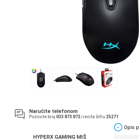
Naručite telefonom
Pozovite broj
033 873 872
i recite šifru
25271
−
Opis p
HYPERX GAMING MIŠ