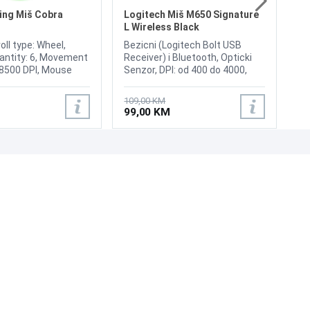
10
on 
ing Miš Cobra
Logitech Miš M650 Signature
Pad
L Wireless Black
mem
oll type: Wheel,
Bezicni (Logitech Bolt USB
But
antity: 6, Movement
Receiver) i Bluetooth, Opticki
Wir
 8500 DPI, Mouse
Senzor, DPI: od 400 do 4000,
(1m
eed: 30 ips, Number
Broj tipki 5, Domet: 10m,
LIG
heels: 1, Acceleration
SmartWheel scrolling that
Mic
109,00 KM
 Weight: 58g
delivers precision
But
99,00 KM
cli
ran
Ga
UNI-EXPERT D.O.O.
Adresa: Branislava Nušića 162, Sarajevo, 71000, BiH
Kontakt: 033 873 872
Email: prodaja@laptopi.ba
ID: 4245018500008
PDV: 245018500008