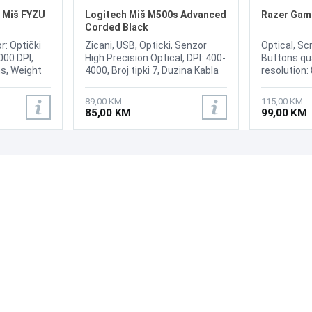
 Miš FYZU
Logitech Miš M500s Advanced
Razer Gam
Corded Black
r: Optički
Zicani, USB, Opticki, Senzor
Optical, Scr
000 DPI,
High Precision Optical, DPI: 400-
Buttons qu
s, Weight
4000, Broj tipki 7, Duzina Kabla
resolution:
1.8m, Scroll Wheel (Y/N): Yes
tracking sp
(with Hyper-Fast Scrolling), Tilt
of scroll w
89,00 KM
115,00 KM
scroll function (Y/N): Yes,
(max): 35G,
85,00 KM
99,00 KM
Weight: 144 g, Dimensions: 126
mm x 69 mm x 42 mm,
Supported OS: Windows® 7,
Windows 8, Windows 10 or later,
PODRŠKA
PRATI NAS
Mac OS X 10.12 or later,
Chrome OS™, Linux® Kernel
Česta pitanja?
2.6+.
Reklamacije i povrati
Servis