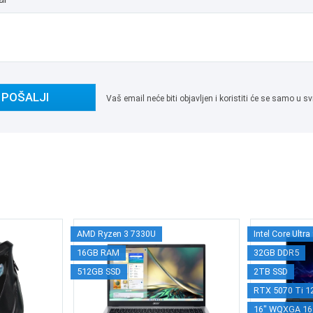
POŠALJI
Vaš email neće biti objavljen i koristiti će se samo u
AMD Ryzen 3 7330U
Intel Core Ultr
16GB RAM
32GB DDR5
512GB SSD
2TB SSD
RTX 5070 Ti 
16" WQXGA 16