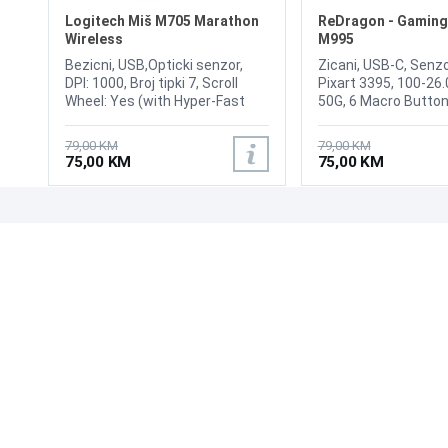
Logitech Miš M705 Marathon
ReDragon - Gaming
Wireless
M995
Bezicni, USB,Opticki senzor,
Zicani, USB-C, Senzo
DPI: 1000, Broj tipki 7, Scroll
Pixart 3395, 100-26.
Wheel: Yes (with Hyper-Fast
50G, 6 Macro Button
Scrolling, Tilt scroll function:
51g, Backlit
Yes, Wireless technology:
79,00 KM
79,00 KM
Advanced 2.4 GHz, Interface:
75,00 KM
75,00 KM
USB receiver.
UPOZNAJTE NAS
POSLOVANJE
O nama
Uslovi poslovanja
Prodajna mjesta
Načini plaćanja
Kontaktirajte nas
Sigurnost plaćanja
Zašto kupiti od nas?
Načini dostave
NAČINI PLAĆANJA