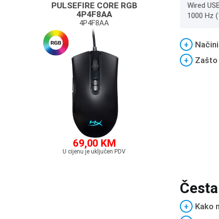
PULSEFIRE CORE RGB
Wired USB
4P4F8AA
1000 Hz 
4P4F8AA
+
Načini
+
Zašto
69,00 KM
U cijenu je uključen PDV
Česta
+
Kako m