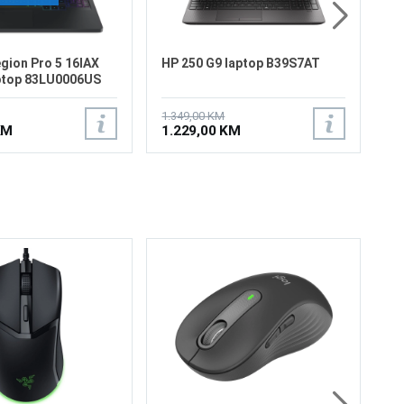
ion Pro 5 16IAX
HP 250 G9 laptop B39S7AT
ptop 83LU0006US
1.349,00 KM
KM
1.229,00 KM
Lo
Lig
Sen
12,
smo
Max
on 
Pad