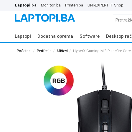
Laptopi.ba
Monitori.ba
Printeri.ba
UNI-EXPERT IT Shop
Laptopi
Dodatna oprema
Software
Desktop rač
Početna
Periferija
Miševi
HyperX Gaming Miš Pulsefire Cor