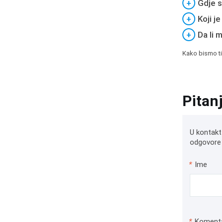
+
Gdje s
+
Koji j
+
Da li 
Kako bismo ti
Pitan
U kontakt
odgovore 
*
Ime
*
Koment