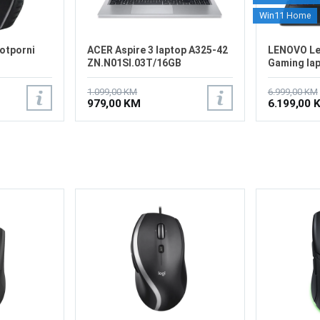
Win11 Home
otporni
ACER Aspire 3 laptop A325-42
LENOVO Leg
ZN.N01SI.03T/16GB
Gaming la
1.099,00 KM
6.999,00 KM
979,00 KM
6.199,00 