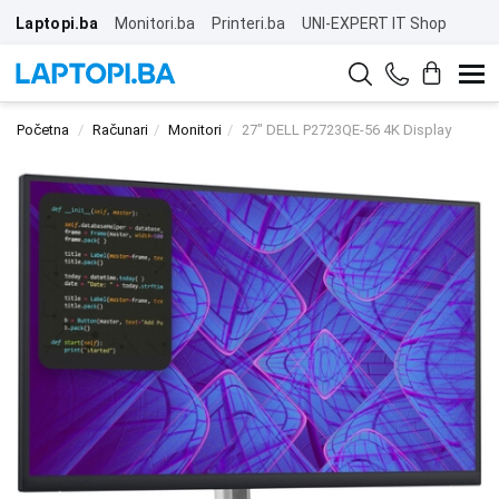
Laptopi.ba
Monitori.ba
Printeri.ba
UNI-EXPERT IT Shop
Početna
Računari
Monitori
27" DELL P2723QE-56 4K Display