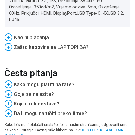
Veličina ekrana: 27", IPS, Rezolucija: 3840x2160,
Osvjetljenje: 350cd/m2, Vrijeme odziva: 5ms, Osvježenje:
60Hz, Priključci: HDMI, DisplayPort,USB Type-C, 4XUSB 3.2,
RJ45.
+
Načini plaćanja
+
Zašto kupovina na LAPTOPI.BA?
Česta pitanja
+
Kako mogu platiti na rate?
+
Gdje se nalazite?
+
Koji je rok dostave?
+
Da li mogu naručiti preko firme?
Kako bismo ti olakšali snalaženje na našim stranicama, odgovorili smo
na većinu pitanja. Saznaj više klikom na link:
ČESTO POSTAVLJENA