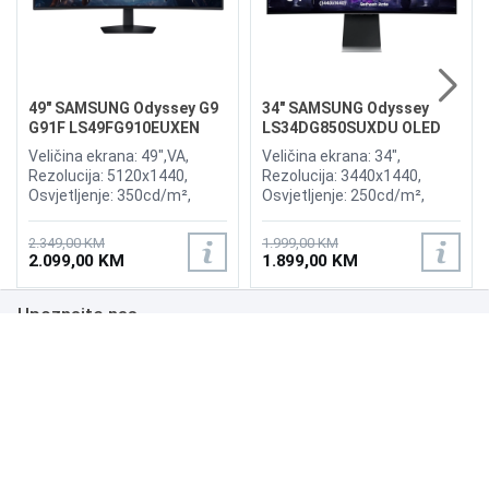
49" SAMSUNG Odyssey G9
34" SAMSUNG Odyssey
G91F LS49FG910EUXEN
LS34DG850SUXDU OLED
144Hz Gaming Curved
G8 175Hz Gaming Curved
Veličina ekrana: 49",VA,
Veličina ekrana: 34",
Display
Display
Rezolucija: 5120x1440,
Rezolucija: 3440x1440,
Osvjetljenje: 350cd/m²,
Osvjetljenje: 250cd/m²,
Vrijeme odziva:1ms,
Vrijeme odziva: 0,03ms,
Osvježenje: 144Hz, AMD
Osvježenje: 175Hz, AMD
2.349,00 KM
1.999,00 KM
FreeSync Premium Pro,
FreeSync Premium,
2.099,00 KM
1.899,00 KM
Priključci: 2xHDMI 2.1,
Wireless LAN, Bluetooth ,
DisplayPort, 2xUSB 3.2, USB-
Priključci: 2xHDMI,
Upoznajte nas
B
DisplayPort, 2xUSB 3.0,
Zvučnici:Adaptive Sound
Poslovanje
Podrška
NAČINI PLAĆANJA