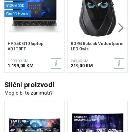
512GB SSD
Win 11 Home
HP 250 G10 laptop
BORG Ruksak Vodootporni
AD1T9ET
LED Owls
1.399,00 KM
249,00 KM
1.199,00 KM
219,00 KM
Slični proizvodi
Moglo bi te zanimati?