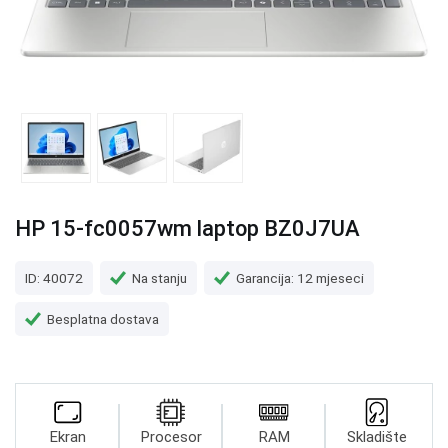
HP 15-fc0057wm laptop BZ0J7UA
ID: 40072
Na stanju
Garancija: 12 mjeseci
Besplatna dostava
Ekran
Procesor
RAM
Skladište