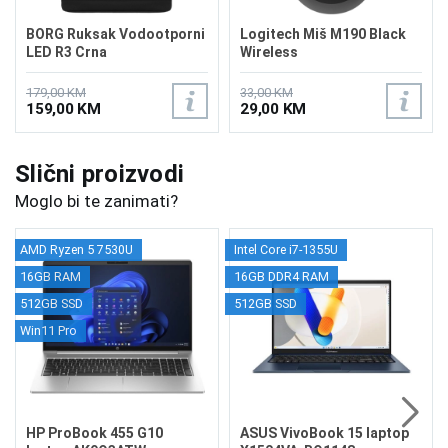
BORG Ruksak Vodootporni
Logitech Miš M190 Black
LED R3 Crna
Wireless
179,00 KM
33,00 KM
159,00 KM
29,00 KM
Slični proizvodi
Moglo bi te zanimati?
AMD Ryzen 5 7530U
Intel Core i7-1355U
16GB RAM
16GB DDR4 RAM
512GB SSD
512GB SSD
Win11 Pro
HP ProBook 455 G10
ASUS VivoBook 15 laptop