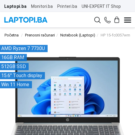
Laptopi.ba
Monitori.ba
Printeri.ba
UNI-EXPERT IT Shop
Početna
Prenosni računari
Notebook (Laptopi)
HP 15-fc0057wm l
AMD Ryzen 7 7730U
16GB RAM
512GB SSD
15.6" Touch display
Win 11 Home