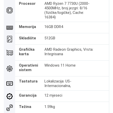
Procesor
AMD Ryzen 7 7730U (2000-
4500MHz, broj jezgri: 8/16
(fizičke/logičke), Cache:
16384)
Memorija
16GB DDR4
Skladište
512GB
Grafička
AMD Radeon Graphics, Vrsta:
karta
Integrisana
Operativni
Windows 11 Home
sistem
Tastatura
Lokalizacija: US-
Internacionalna,
Garancija
12 mjeseci
Težina
1.59kg