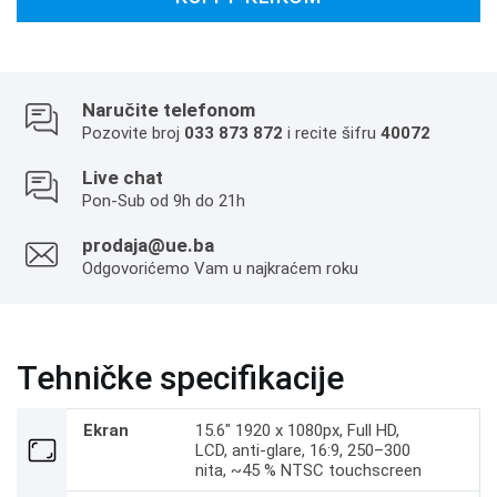
Naručite telefonom
Pozovite broj
033 873 872
i recite šifru
40072
Live chat
Pon-Sub od 9h do 21h
prodaja@ue.ba
Odgovorićemo Vam u najkraćem roku
Tehničke specifikacije
Ekran
15.6" 1920 x 1080px, Full HD,
LCD, anti‑glare, 16:9, 250–300
nita, ~45 % NTSC touchscreen