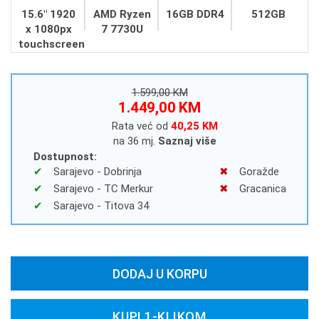
15.6" 1920
AMD Ryzen
16GB DDR4
512GB
x 1080px
7 7730U
touchscreen
1.599,00 KM
1.449,00 KM
Rata već od
40,25 KM
na 36 mj.
Saznaj više
Dostupnost:
Sarajevo - Dobrinja
Goražde
Sarajevo - TC Merkur
Gracanica
Sarajevo - Titova 34
DODAJ U KORPU
KUPI 1-KLIKOM