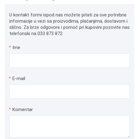
U kontakt formi ispod nas možete pitati za sve potrebne
informacije u vezi sa proizvodima, plaćanjima, dostavom i
slično. Za brze odgovore i pomoć pri kupovini pozovite nas
telefonski na 033 873 872.
*
Ime
*
E-mail
*
Komentar