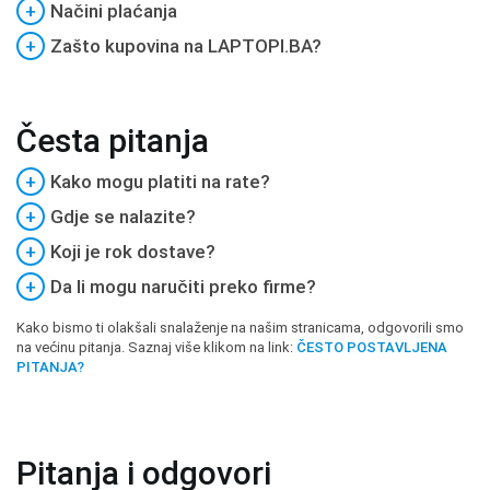
+
Načini plaćanja
+
Zašto kupovina na LAPTOPI.BA?
Česta pitanja
+
Kako mogu platiti na rate?
+
Gdje se nalazite?
+
Koji je rok dostave?
+
Da li mogu naručiti preko firme?
Kako bismo ti olakšali snalaženje na našim stranicama, odgovorili smo
na većinu pitanja. Saznaj više klikom na link:
ČESTO POSTAVLJENA
PITANJA?
Pitanja i odgovori