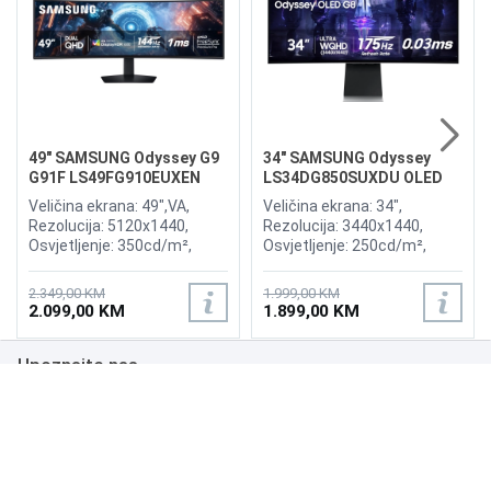
49" SAMSUNG Odyssey G9
34" SAMSUNG Odyssey
G91F LS49FG910EUXEN
LS34DG850SUXDU OLED
144Hz Gaming Curved
G8 175Hz Gaming Curved
Veličina ekrana: 49",VA,
Veličina ekrana: 34",
Display
Display
Rezolucija: 5120x1440,
Rezolucija: 3440x1440,
Osvjetljenje: 350cd/m²,
Osvjetljenje: 250cd/m²,
Vrijeme odziva:1ms,
Vrijeme odziva: 0,03ms,
Osvježenje: 144Hz, AMD
Osvježenje: 175Hz, AMD
2.349,00 KM
1.999,00 KM
FreeSync Premium Pro,
FreeSync Premium,
2.099,00 KM
1.899,00 KM
Priključci: 2xHDMI 2.1,
Wireless LAN, Bluetooth ,
DisplayPort, 2xUSB 3.2, USB-
Priključci: 2xHDMI,
Upoznajte nas
B
DisplayPort, 2xUSB 3.0,
Zvučnici:Adaptive Sound
Poslovanje
Podrška