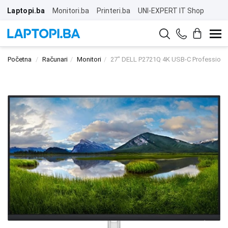
Laptopi.ba
Monitori.ba
Printeri.ba
UNI-EXPERT IT Shop
Početna
Računari
Monitori
27" DELL P2721Q 4K USB-C Professional