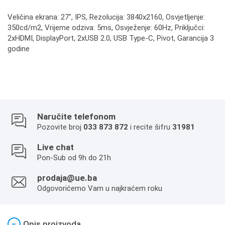
Veličina ekrana: 27", IPS, Rezolucija: 3840x2160, Osvjetljenje:
350cd/m2, Vrijeme odziva: 5ms, Osvježenje: 60Hz, Priključci:
2xHDMI, DisplayPort, 2xUSB 2.0, USB Type-C, Pivot, Garancija 3
godine
Naručite telefonom
Pozovite broj
033 873 872
i recite šifru
31981
Live chat
Pon-Sub od 9h do 21h
prodaja@ue.ba
Odgovorićemo Vam u najkraćem roku
−
Opis proizvoda