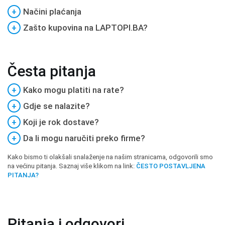
+
Načini plaćanja
+
Zašto kupovina na LAPTOPI.BA?
Česta pitanja
+
Kako mogu platiti na rate?
+
Gdje se nalazite?
+
Koji je rok dostave?
+
Da li mogu naručiti preko firme?
Kako bismo ti olakšali snalaženje na našim stranicama, odgovorili smo
na većinu pitanja. Saznaj više klikom na link:
ČESTO POSTAVLJENA
PITANJA?
Pitanja i odgovori