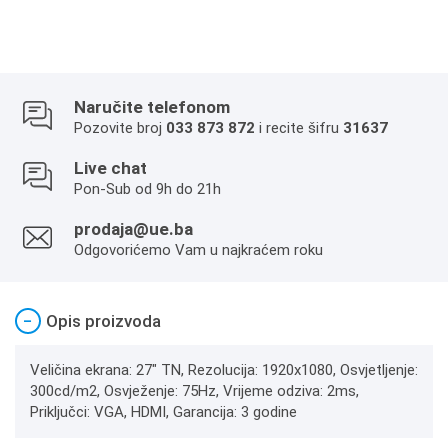
Naručite telefonom
Pozovite broj
033 873 872
i recite šifru
31637
Live chat
Pon-Sub od 9h do 21h
prodaja@ue.ba
Odgovorićemo Vam u najkraćem roku
−
Opis proizvoda
Veličina ekrana: 27" TN, Rezolucija: 1920x1080, Osvjetljenje:
300cd/m2, Osvježenje: 75Hz, Vrijeme odziva: 2ms,
Priključci: VGA, HDMI, Garancija: 3 godine