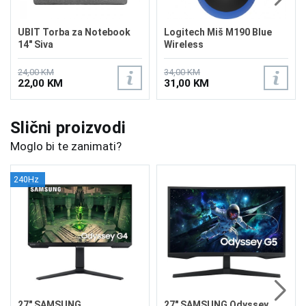
UBIT Torba za Notebook
Logitech Miš M190 Blue
14" Siva
Wireless
24,00 KM
34,00 KM
22,00 KM
31,00 KM
Slični proizvodi
Moglo bi te zanimati?
240Hz
27" SAMSUNG
27" SAMSUNG Odyssey