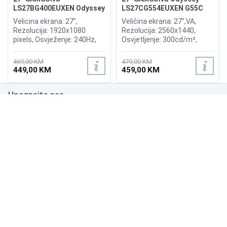
LS27BG400EUXEN Odyssey
LS27CG554EUXEN G55C
G4 240Hz Display
165Hz Curved Display
Velicina ekrana: 27",
Veličina ekrana: 27",VA,
Rezolucija: 1920x1080
Rezolucija: 2560x1440,
pixels, Osvježenje: 240Hz,
Osvjetljenje: 300cd/m²,
AMD FreeSync Premium,
Vrijeme odziva: 1ms,
nVidia G-Sync, Osvjetljenje:
Osvježenje: 165Hz, AMD
469,00 KM
479,00 KM
400 cd/m², Vrijeme odziva:
FreeSync Premium Pro,
449,00 KM
459,00 KM
1ms, Priključci: 2xHDMI,
Priključci: HDMI, DisplayPort
Displayport 1.2
Upoznajte nas
Poslovanje
Podrška
NAČINI PLAĆANJA