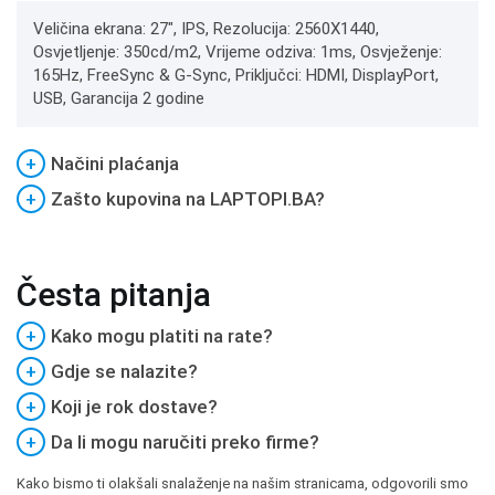
Veličina ekrana: 27", IPS, Rezolucija: 2560X1440,
Osvjetljenje: 350cd/m2, Vrijeme odziva: 1ms, Osvježenje:
165Hz, FreeSync & G-Sync, Priključci: HDMI, DisplayPort,
USB, Garancija 2 godine
+
Načini plaćanja
+
Zašto kupovina na LAPTOPI.BA?
Česta pitanja
+
Kako mogu platiti na rate?
+
Gdje se nalazite?
+
Koji je rok dostave?
+
Da li mogu naručiti preko firme?
Kako bismo ti olakšali snalaženje na našim stranicama, odgovorili smo