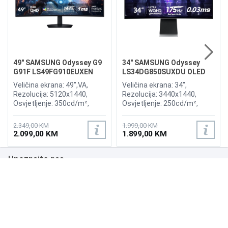
49" SAMSUNG Odyssey G9
34" SAMSUNG Odyssey
G91F LS49FG910EUXEN
LS34DG850SUXDU OLED
144Hz Gaming Curved
G8 175Hz Gaming Curved
Veličina ekrana: 49",VA,
Veličina ekrana: 34",
Display
Display
Rezolucija: 5120x1440,
Rezolucija: 3440x1440,
Osvjetljenje: 350cd/m²,
Osvjetljenje: 250cd/m²,
Vrijeme odziva:1ms,
Vrijeme odziva: 0,03ms,
Osvježenje: 144Hz, AMD
Osvježenje: 175Hz, AMD
2.349,00 KM
1.999,00 KM
FreeSync Premium Pro,
FreeSync Premium,
2.099,00 KM
1.899,00 KM
Priključci: 2xHDMI 2.1,
Wireless LAN, Bluetooth ,
DisplayPort, 2xUSB 3.2, USB-
Priključci: 2xHDMI,
Upoznajte nas
B
DisplayPort, 2xUSB 3.0,
Zvučnici:Adaptive Sound
Poslovanje
Podrška