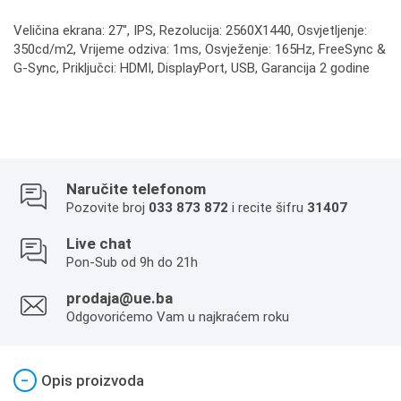
Veličina ekrana: 27", IPS, Rezolucija: 2560X1440, Osvjetljenje:
350cd/m2, Vrijeme odziva: 1ms, Osvježenje: 165Hz, FreeSync &
G-Sync, Priključci: HDMI, DisplayPort, USB, Garancija 2 godine
Naručite telefonom
Pozovite broj
033 873 872
i recite šifru
31407
Live chat
Pon-Sub od 9h do 21h
prodaja@ue.ba
Odgovorićemo Vam u najkraćem roku
−
Opis proizvoda