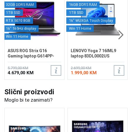
32GB DDR5 RAM
16GB DDR5 RAM
1TB SSD
1TB SSD
RTX 5070 8GB
16" WUXGA Touch Display
16" 165Hz display
Win 11 Home
Win 11 Home
ASUS ROG Strix G16
LENOVO Yoga 7 16IML9
Gaming laptop G614PP-
laptop 83DL0002US
WH94/32GB
5.799,00 KM
2.699,00 KM
4.679,00 KM
1.999,00 KM
Slični proizvodi
Moglo bi te zanimati?