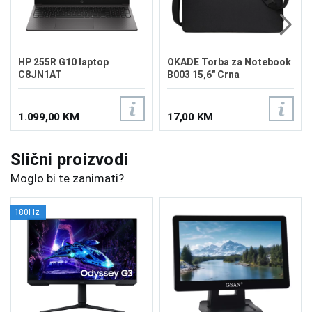
HP 255R G10 laptop
OKADE Torba za Notebook
C8JN1AT
B003 15,6" Crna
1.099,00 KM
17,00 KM
Slični proizvodi
Moglo bi te zanimati?
180Hz