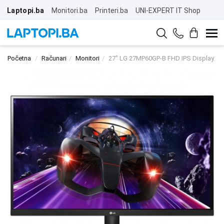
Laptopi.ba
Monitori.ba
Printeri.ba
UNI-EXPERT IT Shop
Početna
Računari
Monitori
27" LG 27MP60GP-B FHD IPS Display