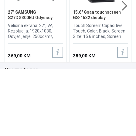
27" SAMSUNG
15.6" Gsan touchscreen
S27DG300EU Odyssey
GS-1532 display
Gaming G3 180Hz Display
Veličina ekrana: 27", VA,
Touch Screen: Capacitive
Rezolucija: 1920x1080,
Touch, Color: Black, Screen
Osvjetljenje: 250cd/m²,
Size: 15.6 inches, Screen
Vrijeme odziva: 1ms,
Ratio: 4:3, Viewing Angle:
Osvježenje: 180Hz,
H150°/V130°, Brightness:
FreeSync, Kontrast: 3.000:1,
300nits, OR (Optimum
369,00 KM
389,00 KM
Priključci: HDMI 1.4,
Resolution): 1366*768, Input
DisplayPort 1.4
Power: 12V, 3.0A, Input
Upoznajte nas
Signal: RGB Analog, Input
Interfaces: VGA, Multimedia
interface, DC.
Poslovanje
Podrška
NAČINI PLAĆANJA