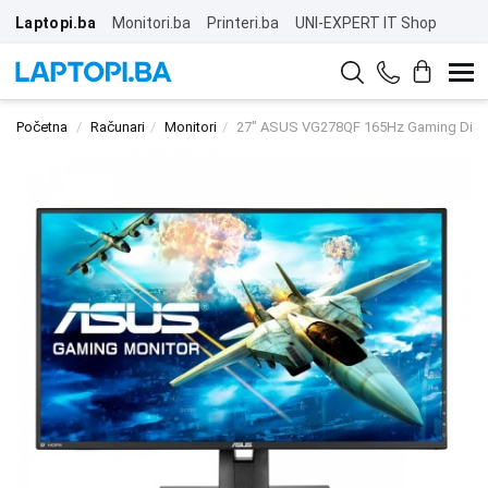
Laptopi.ba
Monitori.ba
Printeri.ba
UNI-EXPERT IT Shop
Početna
Računari
Monitori
27" ASUS VG278QF 165Hz Gaming Disp