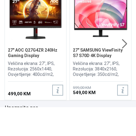
27" AOC Q27G4ZR 240Hz
27" SAMSUNG ViewFinity
Gaming Display
S7 S70D 4K Display
Veličina ekrana: 27", IPS,
Veličina ekrana: 27", IPS,
Rezolucija: 2560x1440,
Rezolucija: 3840x2160,
Osvjetljenje: 400cd/m2,
Osvjetljenje: 350cd/m2,
Vrijeme odziva:0.3ms MPRT
Osvježenje: 60Hz, AMD
(1ms GtG), Osvježenje:
FreeSync, Vrijeme odziva:
599,00 KM
240Hz, Adaptive Sync, G-
5ms, Priključci: HDMI,
549,00 KM
499,00 KM
SYNC, Priključci: HDMI 2x 2.0,
Displayport
DisplayPort 1.4,
Upoznajte nas
Zvučnici:2x2W
Poslovanje
Podrška