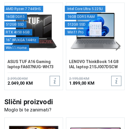
AMD Ryzen 7 7445HS
Intel Core Ultra 5 225U
16GB DDR5
16GB DDR5 RAM
512GB SSD
512GB SSD
RTX 4050 6GB
Win11 Pro
16" WUXGA 144Hz
Win11 Home
ASUS TUF A16 Gaming
LENOVO ThinkBook 14 G8
laptop FA607NUG-WH73
IAL laptop 21SJ007DSCW
2.399,00 KM
2.199,00 KM
2.049,00 KM
1.899,00 KM
Slični proizvodi
Moglo bi te zanimati?