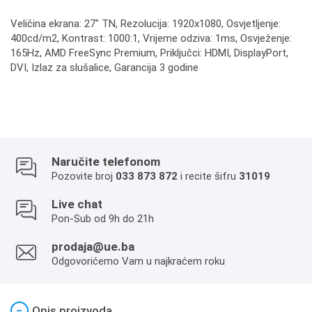
Veličina ekrana: 27" TN, Rezolucija: 1920x1080, Osvjetljenje:
400cd/m2, Kontrast: 1000:1, Vrijeme odziva: 1ms, Osvježenje:
165Hz, AMD FreeSync Premium, Priključci: HDMI, DisplayPort,
DVI, Izlaz za slušalice, Garancija 3 godine
Naručite telefonom
Pozovite broj
033 873 872
i recite šifru
31019
Live chat
Pon-Sub od 9h do 21h
prodaja@ue.ba
Odgovorićemo Vam u najkraćem roku
−
Opis proizvoda