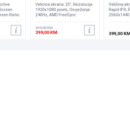
240Hz Display
itive
Velicina ekrana: 25", Rezolucija:
Veličina ekr
 Screen
1920x1080 pixels, Osvježenje:
Rapid IPS, 
creen Ratio:
240Hz, AMD FreeSync
2560x1440 
Premium, nVidia G-Sync,
odziva: 0.5
ness:
Osvjetljenje: 400 cd/m²,
210Hz VESA
419,00 KM
um
Vrijeme odziva: 1ms, Priključci:
Adaptive-S
399,00 KM
399,00 K
8, Input
2xHDMI, Displayport
cd/m2, Prik
ut Signal:
1xDP 1.4a
terfaces:
rface, DC.
PODRŠKA
PRATI NAS
Česta pitanja?
Reklamacije i povrati
Servis