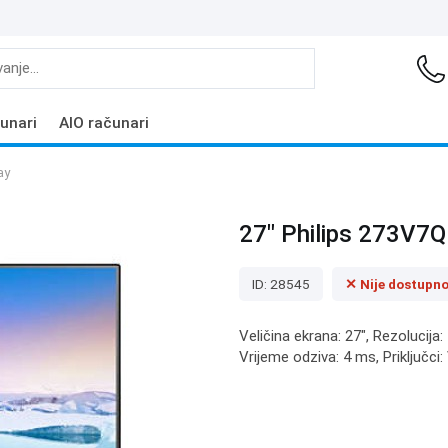
unari
AIO računari
ay
27" Philips 273V7
ID: 28545
✕ Nije dostupn
Veličina ekrana: 27", Rezolucija:
Vrijeme odziva: 4 ms, Priključci