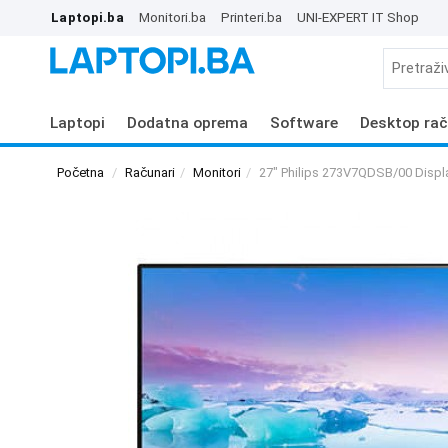
Laptopi.ba
Monitori.ba
Printeri.ba
UNI-EXPERT IT Shop
Laptopi
Dodatna oprema
Software
Desktop rač
Početna
Računari
Monitori
27" Philips 273V7QDSB/00 Displ