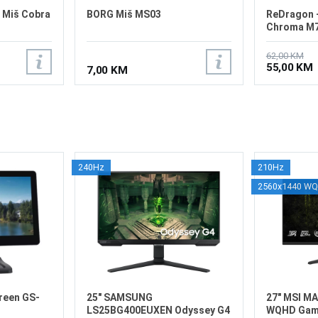
 Miš Cobra
BORG Miš MS03
ReDragon 
Chroma M7
62,00 KM
55,00 KM
7,00 KM
240Hz
210Hz
2560x1440 W
reen GS-
25" SAMSUNG
27" MSI M
LS25BG400EUXEN Odyssey G4
WQHD Gami