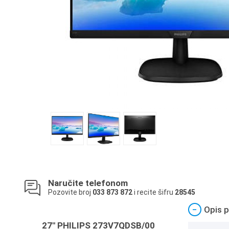
Naručite telefonom
Pozovite broj
033 873 872
i recite šifru
28545
−
Opis p
27" PHILIPS 273V7QDSB/00