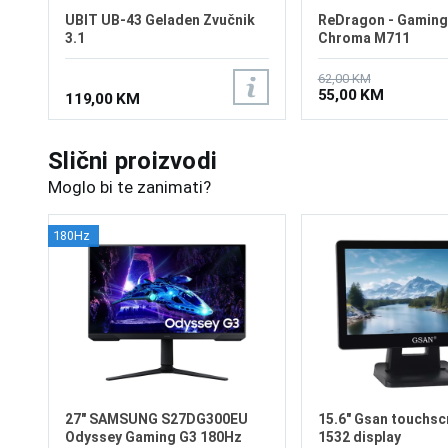
UBIT UB-43 Geladen Zvučnik
ReDragon - Gaming
3.1
Chroma M711
62,00 KM
55,00 KM
119,00 KM
Slični proizvodi
Moglo bi te zanimati?
180Hz
27" SAMSUNG S27DG300EU
15.6" Gsan touchsc
Odyssey Gaming G3 180Hz
1532 display