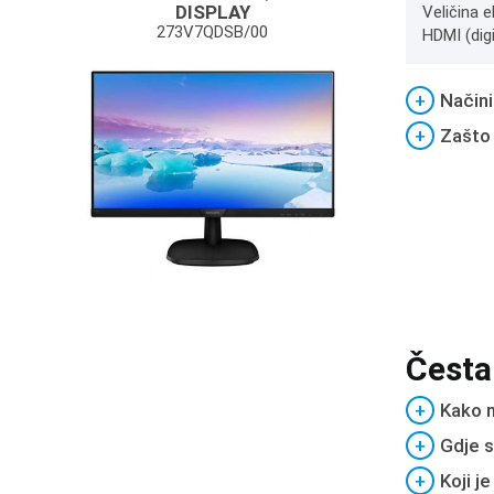
DISPLAY
Veličina e
273V7QDSB/00
HDMI (digi
+
Načini
+
Zašto
Česta
+
Kako m
+
Gdje s
+
Koji j