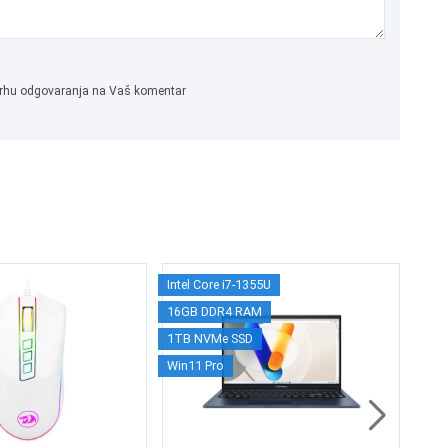
 svrhu odgovaranja na Vaš komentar
Intel Core i7-1355U
Intel
DE
16GB DDR4 RAM
16G
P
1TB NVMe SSD
512G
Win11 Pro
15.6
1.
1.
Win 