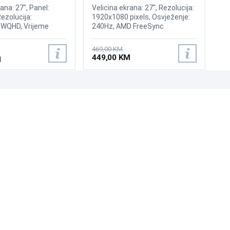
240Hz Display
ana: 27", Panel:
Velicina ekrana: 27", Rezolucija:
Rezolucija:
1920x1080 pixels, Osvježenje:
WQHD, Vrijeme
240Hz, AMD FreeSync
ms, Osvježenje:
Premium, nVidia G-Sync,
 DsiplayHDR 400,
Osvjetljenje: 400 cd/m²,
469,00 KM
ync, Brightness: 300
Vrijeme odziva: 1ms, Priključci:
449,00 KM
M
ljučci: 2xHDMI 2.0b,
2xHDMI, Displayport 1.2
UNI-EXPERT D.O.O.
Adresa: Branislava Nušića 162, Sarajevo, 71000, BiH
Kontakt: 033 873 872
Email: prodaja@laptopi.ba
ID: 4245018500008
PDV: 245018500008