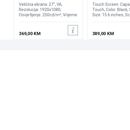
Display
Veličina ekrana: 27", VA,
Touch Screen: Capac
Rezolucija: 1920x1080,
Touch, Color: Black,
Osvjetljenje: 250cd/m², Vrijeme
Size: 15.6 inches, S
odziva: 1ms, Osvježenje:
4:3, Viewing Angle:
180Hz, FreeSync, Kontrast:
H150°/V130°, Bright
3.000:1, Priključci: HDMI 1.4,
300nits, OR (Optim
369,00 KM
389,00 KM
DisplayPort 1.4
Resolution): 1366*76
Power: 12V, 3.0A, Inp
RGB Analog, Input In
VGA, Multimedia inte
UPOZNAJTE NAS
POSLOVANJE
O nama
Uslovi poslovanja
Prodajna mjesta
Načini plaćanja
Kontaktirajte nas
Sigurnost plaćanja
Zašto kupiti od nas?
Načini dostave
NAČINI PLAĆANJA