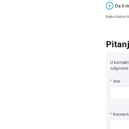
+
Da li 
Kako bismo ti
Pitan
U kontakt
odgovore 
*
Ime
*
Koment