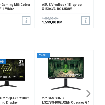
- Gaming Miš Cobra
ASUS VivoBook 15 laptop
11 White
X1504VA-BQ1358W
1.699,00 KM
1.599,00 KM
240Hz
2
QHD
L
16
Ve
Re
Os
od
16
47
Pr
4
Di
AG 275QFE21 210Hz
27" SAMSUNG
ng Display
LS27BG400EUXEN Odyssey G4