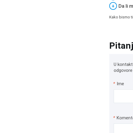
+
Da li 
Kako bismo ti
Pitan
U kontakt
odgovore 
*
Ime
*
Koment