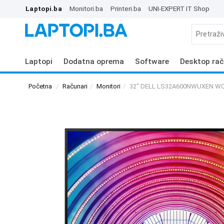
Laptopi.ba
Monitori.ba
Printeri.ba
UNI-EXPERT IT Shop
Laptopi
Dodatna oprema
Software
Desktop rač
Početna
Računari
Monitori
32" DELL LS32A600NWUXEN WQ