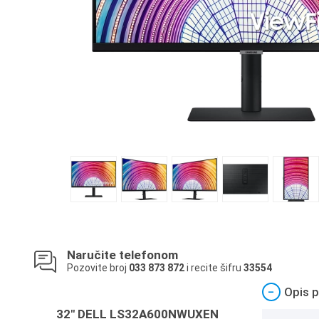
Naručite telefonom
Pozovite broj
033 873 872
i recite šifru
33554
−
Opis p
32" DELL LS32A600NWUXEN