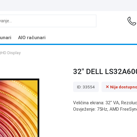
unari
AIO računari
HD Display
32" DELL LS32A6
ID: 33554
✕ Nije dostupn
Veličina ekrana: 32" VA, Rezolu
Osvježenje: 75Hz, AMD FreeSync,