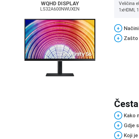
WQHD DISPLAY
Veličina e
LS32A600NWUXEN
1xHDMI, 1
+
Načini
+
Zašto
Česta
+
Kako m
+
Gdje s
+
Koji j