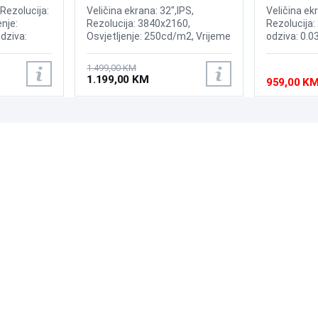
ed Display
Display
Display
 Rezolucija:
Veličina ekrana: 32",IPS,
Veličina ek
nje:
Rezolucija: 3840x2160,
Rezolucija:
dziva:
Osvjetljenje: 250cd/m2, Vrijeme
odziva: 0.0
 175Hz,
odziva: 1ms, Osvježenje:
240Hz, Kont
ium,
144Hz, AMD FreeSync
Brightness:
1.499,00 KM
oth ,
Premium, Windows 11
Sync, NVID
1.199,00 KM
959,00 K
isplayPort,
compatible,OS: Tizen, Wireless,
OLED Core P
:Adaptive
Bluetooth, Priključci: 2xHDMI
2xHDMI 2.1,
2.1, DisplayPort, 2x USB 3.0,
USB-B, RJ-45, Zvučnici: 10W
PODRŠKA
PRATI NAS
Česta pitanja?
Reklamacije i povrati
Servis