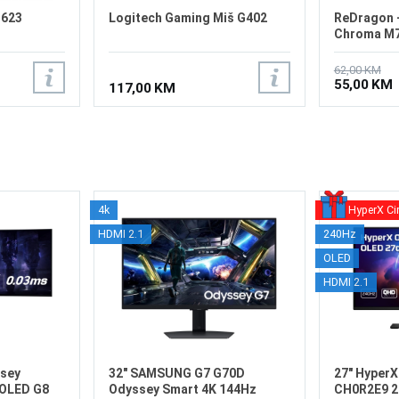
Z623
Logitech Gaming Miš G402
ReDragon 
Chroma M
62,00 KM
55,00 KM
117,00 KM
4k
HyperX Ci
HDMI 2.1
240Hz
OLED
HDMI 2.1
sey
32" SAMSUNG G7 G70D
27" Hyper
OLED G8
Odyssey Smart 4K 144Hz
CH0R2E9 2