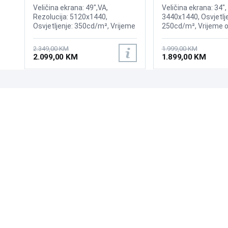
Gaming Curved Display
175Hz Gaming Curv
Veličina ekrana: 49",VA,
Veličina ekrana: 34",
Rezolucija: 5120x1440,
3440x1440, Osvjetlje
Osvjetljenje: 350cd/m², Vrijeme
250cd/m², Vrijeme o
odziva:1ms, Osvježenje: 144Hz,
0,03ms, Osvježenje:
AMD FreeSync Premium Pro,
AMD FreeSync Prem
2.349,00 KM
1.999,00 KM
Priključci: 2xHDMI 2.1,
Wireless LAN, Blueto
2.099,00 KM
1.899,00 KM
DisplayPort, 2xUSB 3.2, USB-B
Priključci: 2xHDMI, D
2xUSB 3.0, Zvučnici
Sound
UPOZNAJTE NAS
POSLOVANJE
O nama
Uslovi poslovanja
Prodajna mjesta
Načini plaćanja
Kontaktirajte nas
Sigurnost plaćanja
Zašto kupiti od nas?
Načini dostave
NAČINI PLAĆANJA