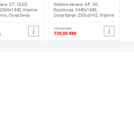
LC34G55TWWPXEN
rana: 27", OLED,
Veličina ekrana: 34", VA,
 2560x1440, Vrijeme
Rezolucija: 3440x1440,
3ms, Osvježenje:
Osvjetljenje: 250cd/m2, Vrijeme
rast: 1,500,000:1,
odziva: 1ms, Osvježenje:
 200nits, Adaptive
165Hz, AMD FreeSync
799,00 KM
IA G-Sync, HyperX
Premium, Priključci: HDMI,
739,00 KM
M
rotect, Priključci:
DisplayPort
 DisplayPort 1.4
UNI-EXPERT D.O.O.
Adresa: Branislava Nušića 162, Sarajevo, 71000, BiH
Kontakt: 033 873 872
Email: prodaja@laptopi.ba
ID: 4245018500008
PDV: 245018500008