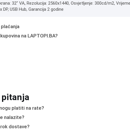
krana: 32" VA, Rezolucija: 2560x1440, Osvjetljenje: 300cd/m2, Vrijem
x DP, USB Hub, Garancija 2 godine
 plaćanja
 kupovina na LAPTOPI.BA?
 pitanja
ogu platiti na rate?
e nalazite?
e rok dostave?