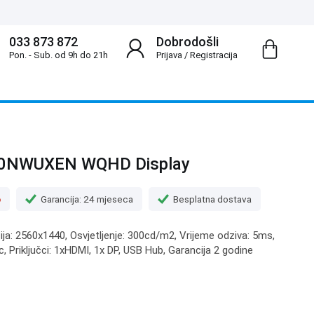
033 873 872
Dobrodošli
Pon. - Sub. od 9h do 21h
Prijava
/
Registracija
00NWUXEN WQHD Display
o
Garancija: 24 mjeseca
Besplatna dostava
cija: 2560x1440, Osvjetljenje: 300cd/m2, Vrijeme odziva: 5ms,
 Priključci: 1xHDMI, 1x DP, USB Hub, Garancija 2 godine