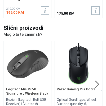
219,00 KM
199,00 KM
175,00 KM
Slični proizvodi
Moglo bi te zanimati?
L
L
S
1
s
M
o
P
1
o
Logitech Miš M650
Razer Gaming Miš Cobra
P
Signature L Wireless Black
m
Bezicni (Logitech Bolt USB
Optical, Scroll type: Wheel,
B
Receiver) i Bluetooth,
Buttons quantity: 6,
W