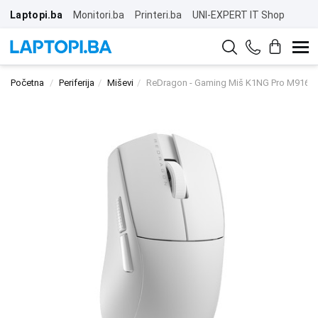
Laptopi.ba
Monitori.ba
Printeri.ba
UNI-EXPERT IT Shop
Početna
Periferija
Miševi
ReDragon - Gaming Miš K1NG Pro M916 W