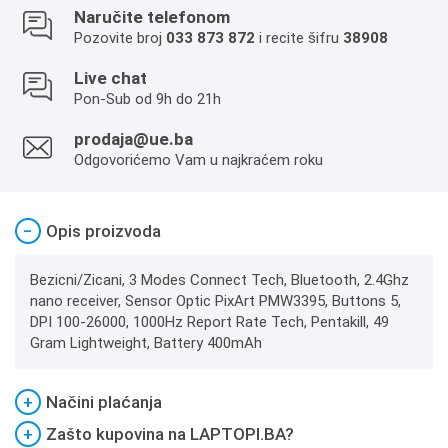
Naručite telefonom
Pozovite broj
033 873 872
i recite šifru
38908
Live chat
Pon-Sub od 9h do 21h
prodaja@ue.ba
Odgovorićemo Vam u najkraćem roku
−
Opis proizvoda
Bezicni/Zicani, 3 Modes Connect Tech, Bluetooth, 2.4Ghz
nano receiver, Sensor Optic PixArt PMW3395, Buttons 5,
DPI 100-26000, 1000Hz Report Rate Tech, Pentakill, 49
Gram Lightweight, Battery 400mAh
+
Načini plaćanja
+
Zašto kupovina na LAPTOPI.BA?