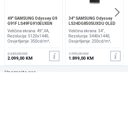
49" SAMSUNG Odyssey G9
34" SAMSUNG Odyssey
G91F LS49FG910EUXEN
LS34DG850SUXDU OLED
144Hz Gaming Curved
G8 175Hz Gaming Curved
Veličina ekrana: 49",VA,
Veličina ekrana: 34",
Display
Display
Rezolucija: 5120x1440,
Rezolucija: 3440x1440,
Osvjetljenje: 350cd/m²,
Osvjetljenje: 250cd/m²,
Vrijeme odziva:1ms,
Vrijeme odziva: 0,03ms,
Osvježenje: 144Hz, AMD
Osvježenje: 175Hz, AMD
2.349,00 KM
1.999,00 KM
FreeSync Premium Pro,
FreeSync Premium,
2.099,00 KM
1.899,00 KM
Priključci: 2xHDMI 2.1,
Wireless LAN, Bluetooth ,
DisplayPort, 2xUSB 3.2, USB-
Priključci: 2xHDMI,
Upoznajte nas
B
DisplayPort, 2xUSB 3.0,
Zvučnici:Adaptive Sound
Poslovanje
Podrška
NAČINI PLAĆANJA