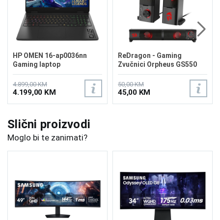
HP OMEN 16-ap0036nn
ReDragon - Gaming
Gaming laptop
Zvučnici Orpheus GS550
BY0B5EA/32GB
4.899,00 KM
50,00 KM
4.199,00 KM
45,00 KM
Slični proizvodi
Moglo bi te zanimati?