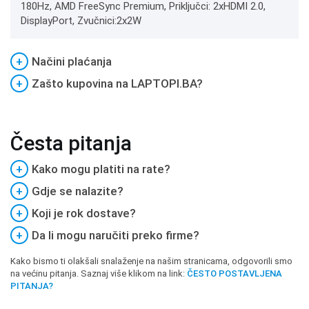
180Hz, AMD FreeSync Premium, Priključci: 2xHDMI 2.0,
DisplayPort, Zvučnici:2x2W
+
Načini plaćanja
+
Zašto kupovina na LAPTOPI.BA?
Česta pitanja
+
Kako mogu platiti na rate?
+
Gdje se nalazite?
+
Koji je rok dostave?
+
Da li mogu naručiti preko firme?
Kako bismo ti olakšali snalaženje na našim stranicama, odgovorili smo
na većinu pitanja. Saznaj više klikom na link:
ČESTO POSTAVLJENA
PITANJA?