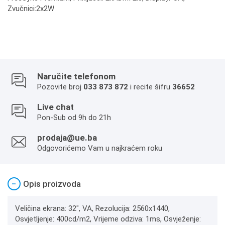
Zvučnici:2x2W
Naručite telefonom
Pozovite broj
033 873 872
i recite šifru
36652
Live chat
Pon-Sub od 9h do 21h
prodaja@ue.ba
Odgovorićemo Vam u najkraćem roku
−
Opis proizvoda
Veličina ekrana: 32", VA, Rezolucija: 2560x1440,
Osvjetljenje: 400cd/m2, Vrijeme odziva: 1ms, Osvježenje: