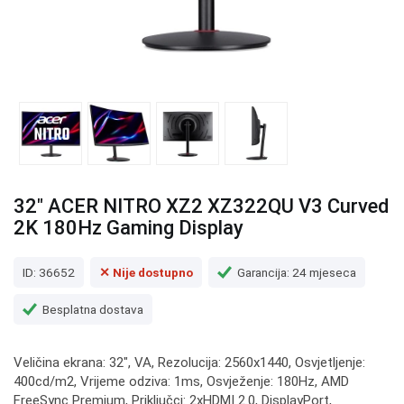
32" ACER NITRO XZ2 XZ322QU V3 Curved
2K 180Hz Gaming Display
ID: 36652
✕ Nije dostupno
Garancija: 24 mjeseca
Besplatna dostava
Veličina ekrana: 32", VA, Rezolucija: 2560x1440, Osvjetljenje:
400cd/m2, Vrijeme odziva: 1ms, Osvježenje: 180Hz, AMD
FreeSync Premium, Priključci: 2xHDMI 2.0, DisplayPort,