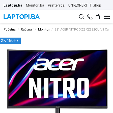
Laptopi.ba
Monitori.ba
Printeri.ba
UNI-EXPERT IT Shop
Početna
Računari
Monitori
32" ACER NITRO XZ2 XZ322QU V3 Curve
2K 180Hz