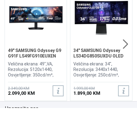
49" SAMSUNG Odyssey G9
34" SAMSUNG Odyssey
G91F LS49FG910EUXEN
LS34DG850SUXDU OLED
144Hz Gaming Curved
G8 175Hz Gaming Curved
Veličina ekrana: 49",VA,
Veličina ekrana: 34",
Display
Display
Rezolucija: 5120x1440,
Rezolucija: 3440x1440,
Osvjetljenje: 350cd/m²,
Osvjetljenje: 250cd/m²,
Vrijeme odziva:1ms,
Vrijeme odziva: 0,03ms,
Osvježenje: 144Hz, AMD
Osvježenje: 175Hz, AMD
2.349,00 KM
1.999,00 KM
FreeSync Premium Pro,
FreeSync Premium,
2.099,00 KM
1.899,00 KM
Priključci: 2xHDMI 2.1,
Wireless LAN, Bluetooth ,
DisplayPort, 2xUSB 3.2, USB-
Priključci: 2xHDMI,
Upoznajte nas
B
DisplayPort, 2xUSB 3.0,
Zvučnici:Adaptive Sound
Poslovanje
Podrška