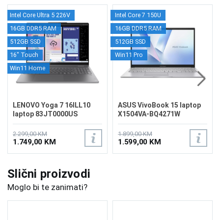
Intel Core Ultra 5 226V
Intel Core 7 150U
16GB DDR5 RAM
16GB DDR5 RAM
512GB SSD
512GB SSD
16" Touch
Win11 Pro
Win11 Home
LENOVO Yoga 7 16ILL10
ASUS VivoBook 15 laptop
laptop 83JT0000US
X1504VA-BQ4271W
2.299,00 KM
1.899,00 KM
1.749,00 KM
1.599,00 KM
Slični proizvodi
Moglo bi te zanimati?