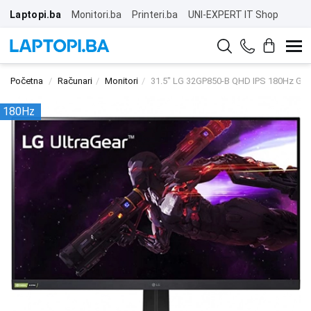
Laptopi.ba
Monitori.ba
Printeri.ba
UNI-EXPERT IT Shop
Početna
Računari
Monitori
31.5" LG 32GP850-B QHD IPS 180Hz Gam
180Hz