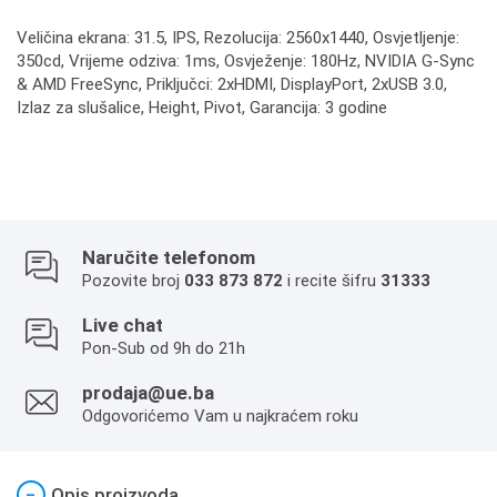
Veličina ekrana: 31.5, IPS, Rezolucija: 2560x1440, Osvjetljenje:
350cd, Vrijeme odziva: 1ms, Osvježenje: 180Hz, NVIDIA G-Sync
& AMD FreeSync, Priključci: 2xHDMI, DisplayPort, 2xUSB 3.0,
Izlaz za slušalice, Height, Pivot, Garancija: 3 godine
Naručite telefonom
Pozovite broj
033 873 872
i recite šifru
31333
Live chat
Pon-Sub od 9h do 21h
prodaja@ue.ba
Odgovorićemo Vam u najkraćem roku
−
Opis proizvoda