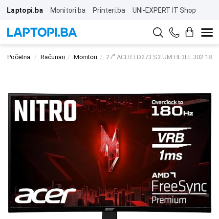
Laptopi.ba
Monitori.ba
Printeri.ba
UNI-EXPERT IT Shop
Početna
Računari
Monitori
27" ACER ED273 S3 UM.HE3EE.302 180H