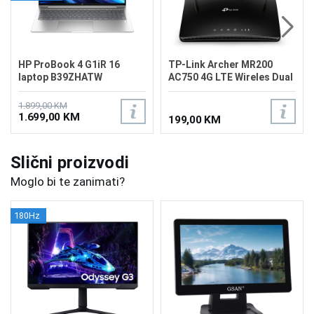
HP ProBook 4 G1iR 16
TP-Link Archer MR200
laptop B39ZHATW
AC750 4G LTE Wireles Dual
Band Router
1.899,00 KM
1.699,00 KM
199,00 KM
Slični proizvodi
Moglo bi te zanimati?
180Hz