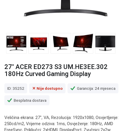
27" ACER ED273 S3 UM.HE3EE.302
180Hz Curved Gaming Display
ID: 35252
✕ Nije dostupno
Garancija: 24 mjeseca
Besplatna dostava
Veličina ekrana: 27", VA, Rezolucija: 1920x1080, Osvjetljenje:
250cd/m2, Vrijeme odziva: 1ms, Osvježenje: 180Hz, AMD
FreeSync, Priključci: 2xHDMI, DisplayPort, Zvučnici 2x2w