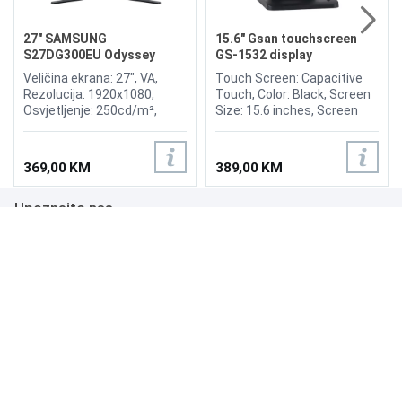
27" SAMSUNG
15.6" Gsan touchscreen
S27DG300EU Odyssey
GS-1532 display
Gaming G3 180Hz Display
Veličina ekrana: 27", VA,
Touch Screen: Capacitive
Rezolucija: 1920x1080,
Touch, Color: Black, Screen
Osvjetljenje: 250cd/m²,
Size: 15.6 inches, Screen
Vrijeme odziva: 1ms,
Ratio: 4:3, Viewing Angle:
Osvježenje: 180Hz,
H150°/V130°, Brightness:
FreeSync, Kontrast: 3.000:1,
300nits, OR (Optimum
369,00 KM
389,00 KM
Priključci: HDMI 1.4,
Resolution): 1366*768, Input
DisplayPort 1.4
Power: 12V, 3.0A, Input
Upoznajte nas
Signal: RGB Analog, Input
Interfaces: VGA, Multimedia
interface, DC.
Poslovanje
Podrška
NAČINI PLAĆANJA