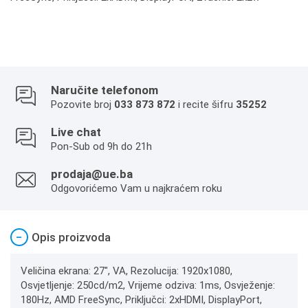
Naručite telefonom
Pozovite broj
033 873 872
i recite šifru
35252
Live chat
Pon-Sub od 9h do 21h
prodaja@ue.ba
Odgovorićemo Vam u najkraćem roku
−
Opis proizvoda
Veličina ekrana: 27", VA, Rezolucija: 1920x1080,
Osvjetljenje: 250cd/m2, Vrijeme odziva: 1ms, Osvježenje:
180Hz, AMD FreeSync, Priključci: 2xHDMI, DisplayPort,