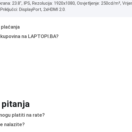
ekrana: 23.8", IPS, Rezolucija: 1920x1080, Osvjetljenje: 250cd/m², V
riključci: DisplayPort, 2xHDMI 2.0.
 plaćanja
 kupovina na LAPTOPI.BA?
 pitanja
ogu platiti na rate?
e nalazite?