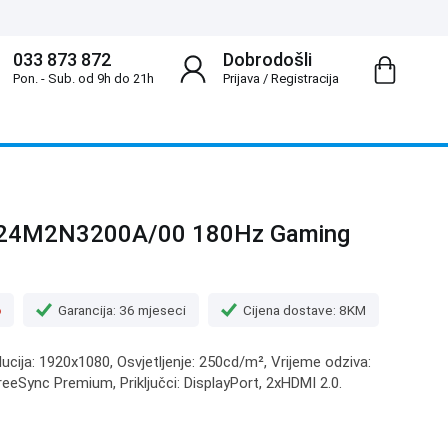
033 873 872
Dobrodošli
Pon. - Sub. od 9h do 21h
Prijava
/
Registracija
a 24M2N3200A/00 180Hz Gaming
o
Garancija: 36 mjeseci
Cijena dostave: 8KM
olucija: 1920x1080, Osvjetljenje: 250cd/m², Vrijeme odziva:
eSync Premium, Priključci: DisplayPort, 2xHDMI 2.0.