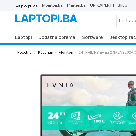
Laptopi.ba
Monitori.ba
Printeri.ba
UNI-EXPERT IT Shop
Laptopi
Dodatna oprema
Software
Desktop rač
Početna
Računari
Monitori
24" PHILIPS Evnia 24M2N3200A/