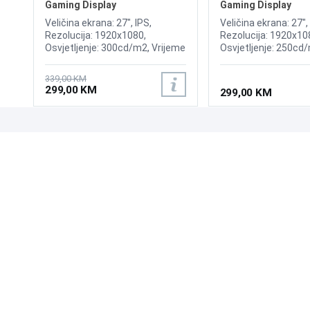
Gaming Display
Gaming Display
Veličina ekrana: 27", IPS,
Veličina ekrana: 27",
Rezolucija: 1920x1080,
Rezolucija: 1920x10
Osvjetljenje: 300cd/m2, Vrijeme
Osvjetljenje: 250cd
odziva: 1ms, Osvježenje:
odziva: 1ms, Osvjež
240Hz, AMD FreeSync
180Hz, Priključci: HD
339,00 KM
Premium, Priključci: HDMI x2,
DisplayPort 1.4,
299,00 KM
299,00 KM
DisplayPort
UPOZNAJTE NAS
POSLOVANJE
O nama
Uslovi poslovanja
Prodajna mjesta
Načini plaćanja
Kontaktirajte nas
Sigurnost plaćanja
Zašto kupiti od nas?
Načini dostave
NAČINI PLAĆANJA