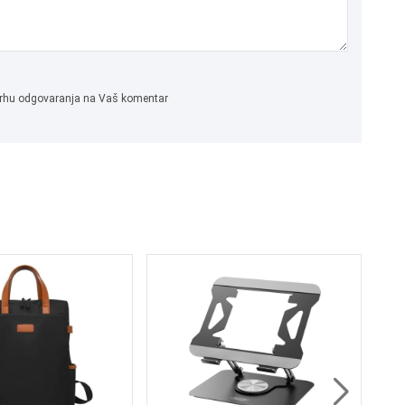
 svrhu odgovaranja na Vaš komentar
BO
LE
24
2