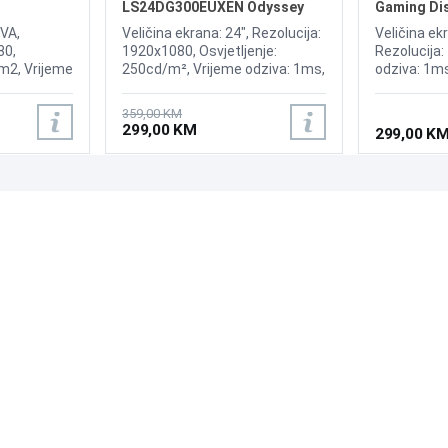
LS24DG300EUXEN Odyssey
Gaming Di
Gaming G30D 180Hz Display
 VA,
Veličina ekrana: 24", Rezolucija:
Veličina ekr
80,
1920x1080, Osvjetljenje:
Rezolucija:
/m2, Vrijeme
250cd/m², Vrijeme odziva: 1ms,
odziva: 1m
enje:
Osvježenje: 180Hz, FreeSync,
AMD FreeSy
MI 2.0,
Kontrast: 3.000:1, Priključci:
cd/m2, Prik
359,00 KM
HDMI 2.0, DisplayPort 1.4, USB
DP 1.4
299,00 KM
299,00 K
Type-A, Ulaz za slušalice, Pivot
PODRŠKA
PRATI NAS
Česta pitanja?
Reklamacije i povrati
Servis