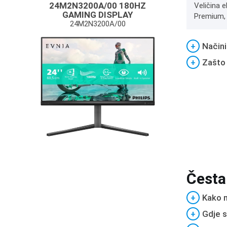
24M2N3200A/00 180HZ
Veličina 
GAMING DISPLAY
Premium, P
24M2N3200A/00
+
Načini
+
Zašto
Česta
+
Kako m
+
Gdje s