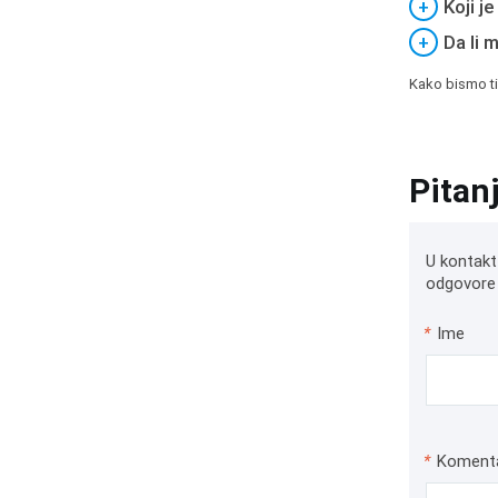
+
Koji j
+
Da li 
Kako bismo ti
Pitan
U kontakt
odgovore 
*
Ime
*
Koment