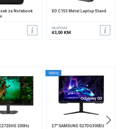
sak za Notebook
XO C153 Metal Laptop Stand
ni
46,00 KM
43,00 KM
180Hz
15
15
To
To
Si
4:
H1
30
3
Re
SE2725HG 200Hz
27" SAMSUNG S27DG300EU