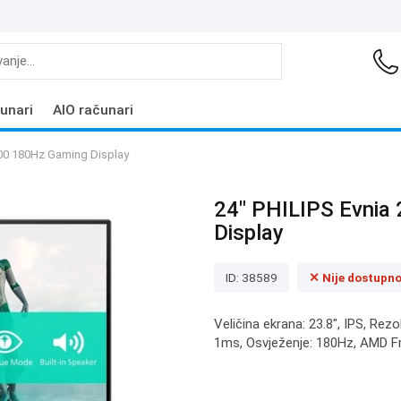
unari
AIO računari
00 180Hz Gaming Display
24" PHILIPS Evni
Display
ID: 38589
✕ Nije dostupn
Veličina ekrana: 23.8", IPS, Rez
1ms, Osvježenje: 180Hz, AMD Fre