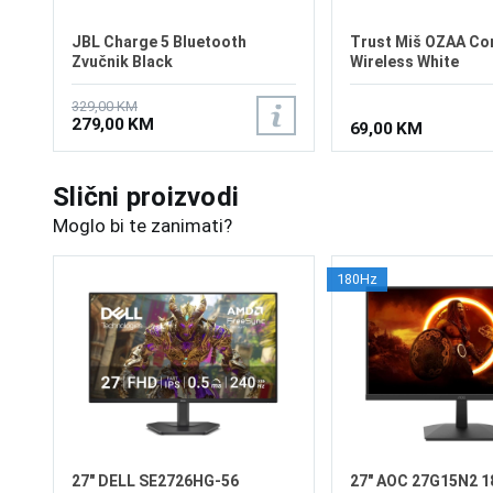
JBL Charge 5 Bluetooth
Trust Miš OZAA C
Zvučnik Black
Wireless White
329,00 KM
279,00 KM
69,00 KM
Slični proizvodi
Moglo bi te zanimati?
180Hz
27" DELL SE2726HG-56
27" AOC 27G15N2 1