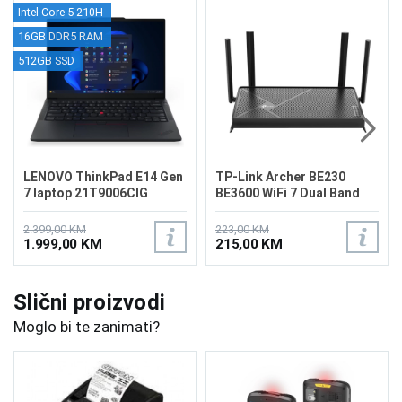
Intel Core 5 210H
16GB DDR5 RAM
512GB SSD
LENOVO ThinkPad E14 Gen
TP-Link Archer BE230
7 laptop 21T9006CIG
BE3600 WiFi 7 Dual Band
Router
2.399,00 KM
223,00 KM
1.999,00 KM
215,00 KM
Slični proizvodi
Moglo bi te zanimati?