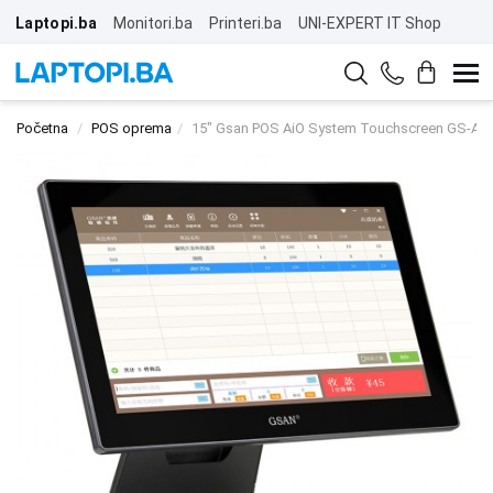
Laptopi.ba
Monitori.ba
Printeri.ba
UNI-EXPERT IT Shop
Početna
POS oprema
15" Gsan POS AiO System Touchscreen GS-A4