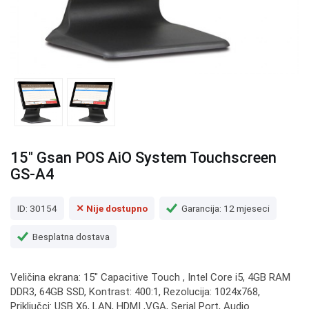
15" Gsan POS AiO System Touchscreen
GS-A4
ID: 30154
✕ Nije dostupno
Garancija: 12 mjeseci
Besplatna dostava
Veličina ekrana: 15" Capacitive Touch , Intel Core i5, 4GB RAM
DDR3, 64GB SSD, Kontrast: 400:1, Rezolucija: 1024x768,
Priključci: USB X6, LAN, HDMI ,VGA, Serial Port, Audio