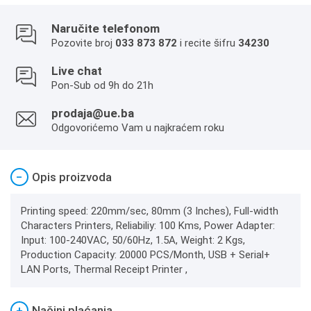
Naručite telefonom
Pozovite broj
033 873 872
i recite šifru
34230
Live chat
Pon-Sub od 9h do 21h
prodaja@ue.ba
Odgovorićemo Vam u najkraćem roku
−
Opis proizvoda
Printing speed: 220mm/sec, 80mm (3 Inches), Full-width
Characters Printers, Reliabiliy: 100 Kms, Power Adapter:
Input: 100-240VAC, 50/60Hz, 1.5A, Weight: 2 Kgs,
Production Capacity: 20000 PCS/Month, USB + Serial+
LAN Ports, Thermal Receipt Printer ,
+
Načini plaćanja