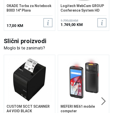
OKADE Torba za Notebook
Logitech WebCam GROUP
B003 14" Plava
Conference System HD
Bluetooth
1.799,00 KM
1.749,00 KM
17,00 KM
Slični proizvodi
Moglo bi te zanimati?
CUSTOM SCCT SCANNER
MEFERI ME61 mobile
A4 VOID BLACK
computer