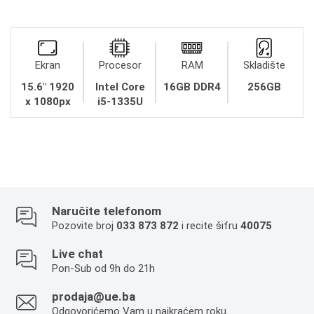
Ekran
Procesor
RAM
Skladište
15.6" 1920
Intel Core
16GB DDR4
256GB
x 1080px
i5-1335U
Naručite telefonom
Pozovite broj
033 873 872
i recite šifru
40075
Live chat
Pon-Sub od 9h do 21h
prodaja@ue.ba
Odgovorićemo Vam u najkraćem roku