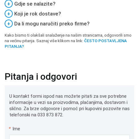
+
Gdje se nalazite?
+
Koji je rok dostave?
+
Da li mogu naručiti preko firme?
Kako bismo ti olakšali snalaženje na našim stranicama, odgovorili smo
na većinu pitanja. Saznaj više klikom na link:
ČESTO POSTAVLJENA
PITANJA?
Pitanja i odgovori
U kontakt formi ispod nas možete pitati za sve potrebne
informacije u vezi sa proizvodima, plaćanjima, dostavom i
slično. Za brze odgovore i pomoć pri kupovini pozovite nas
telefonski na 033 873 872.
*
Ime