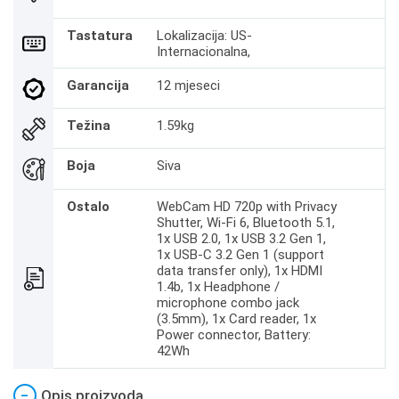
Tastatura
Lokalizacija: US-
Internacionalna,
Garancija
12 mjeseci
Težina
1.59kg
Boja
Siva
Ostalo
WebCam HD 720p with Privacy
Shutter, Wi-Fi 6, Bluetooth 5.1,
1x USB 2.0, 1x USB 3.2 Gen 1,
1x USB-C 3.2 Gen 1 (support
data transfer only), 1x HDMI
1.4b, 1x Headphone /
microphone combo jack
(3.5mm), 1x Card reader, 1x
Power connector, Battery:
42Wh
−
Opis proizvoda