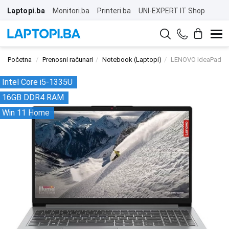
Laptopi.ba
Monitori.ba
Printeri.ba
UNI-EXPERT IT Shop
Početna
Prenosni računari
Notebook (Laptopi)
LENOVO IdeaPad 1 
Intel Core i5-1335U
16GB DDR4 RAM
Win 11 Home