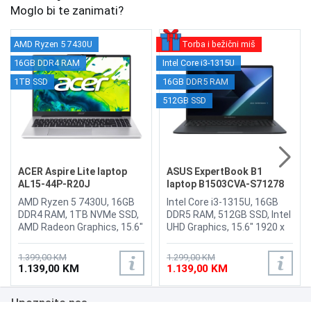
Moglo bi te zanimati?
AMD Ryzen 5 7430U
Torba i bežični miš
16GB DDR4 RAM
Intel Core i3-1315U
1TB SSD
16GB DDR5 RAM
512GB SSD
ACER Aspire Lite laptop
ASUS ExpertBook B1
AL15-44P-R20J
laptop B1503CVA-S71278
AMD Ryzen 5 7430U, 16GB
Intel Core i3-1315U, 16GB
DDR4 RAM, 1TB NVMe SSD,
DDR5 RAM, 512GB SSD, Intel
AMD Radeon Graphics, 15.6"
UHD Graphics, 15.6" 1920 x
1920 x 1080 display,
1080 FHD display, WebCam
WebCam, LAN, Wi-Fi 6,
720p HD camera With
1.399,00 KM
1.299,00 KM
Bluetooth 5.1, HDMI, 2x USB
privacy shutter, Wi-Fi 6,
1.139,00 KM
1.139,00 KM
2.0, 2x USB 3.2 Type-A, USB
Bluetooth 5.3, 2x USB 3.0, 1x
Type-C,
USB-C, 2 x USB 3.2 Tip-C
Upoznajte nas
headphone/microphone
(Gen2) (Power Delivery /