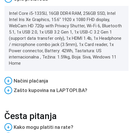
Intel Core i5-1335U, 16GB DDR4 RAM, 256GB SSD, Intel
Intel Iris Xe Graphics, 15.6" 1920 x 1080 FHD display,
WebCam HD 720p with Privacy Shutter, Wi-Fi 6, Bluetooth
5.1, 1x USB 2.0, 1x USB 3.2 Gen 1, 1x USB-C 3.2 Gen 1
(support data transfer only), 1x HDMI 1.4b, 1x Headphone
/ microphone combo jack (3.5mm), 1x Card reader, 1x
Power connector, Battery: 42Wh, Tastatura: US
internacionalna , Težina: 1.59kg, Boja: Siva, Windows 11
Home
+
Načini plaćanja
+
Zašto kupovina na LAPTOPI.BA?
Česta pitanja
+
Kako mogu platiti na rate?