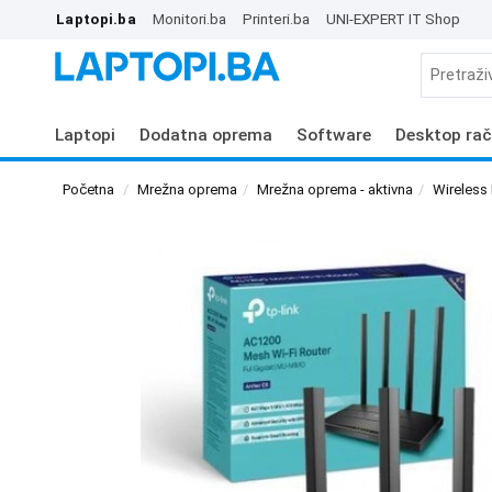
Laptopi.ba
Monitori.ba
Printeri.ba
UNI-EXPERT IT Shop
Laptopi
Dodatna oprema
Software
Desktop rač
Početna
Mrežna oprema
Mrežna oprema - aktivna
Wireless