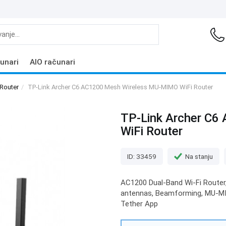
unari
AIO računari
 Router
TP-Link Archer C6 AC1200 Mesh Wireless MU-MIMO WiFi Router
TP-Link Archer C
WiFi Router
ID: 33459
Na stanju
AC1200 Dual-Band Wi-Fi Router
antennas, Beamforming, MU-MIM
Tether App