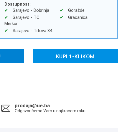
Dostupnost:
Sarajevo - Dobrinja
Goražde
Sarajevo - TC
Gracanica
Merkur
Sarajevo - Titova 34
U
KUPI 1-KLIKOM
prodaja@ue.ba
Odgovorićemo Vam u najkraćem roku