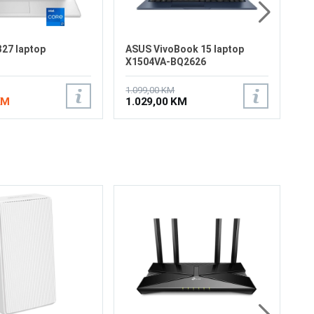
27 laptop
ASUS VivoBook 15 laptop
X1504VA-BQ2626
1.099,00 KM
KM
1.029,00 KM
Me
Fi
1×
Gb
Po
GH
Di
15
Co