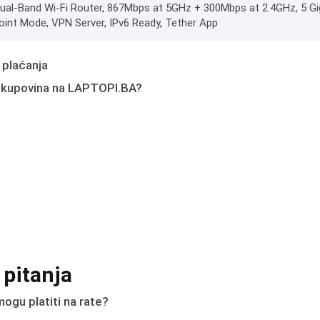
al-Band Wi-Fi Router, 867Mbps at 5GHz + 300Mbps at 2.4GHz, 5 Gi
int Mode, VPN Server, IPv6 Ready, Tether App
 plaćanja
 kupovina na LAPTOPI.BA?
 pitanja
ogu platiti na rate?