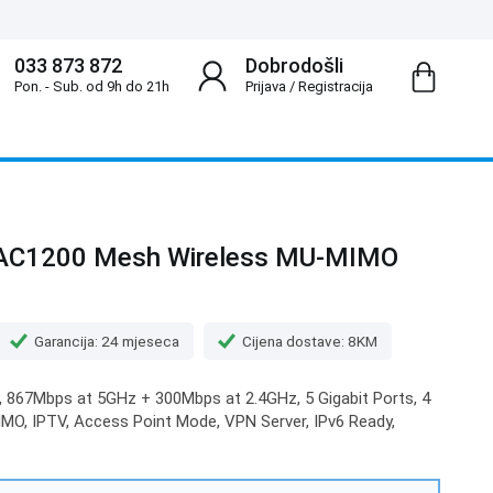
033 873 872
Dobrodošli
Pon. - Sub. od 9h do 21h
Prijava
/
Registracija
6 AC1200 Mesh Wireless MU-MIMO
Garancija: 24 mjeseca
Cijena dostave: 8KM
, 867Mbps at 5GHz + 300Mbps at 2.4GHz, 5 Gigabit Ports, 4
O, IPTV, Access Point Mode, VPN Server, IPv6 Ready,