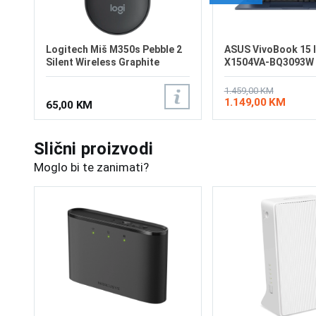
Logitech Miš M350s Pebble 2
ASUS VivoBook 15 
Silent Wireless Graphite
X1504VA-BQ3093W
1.459,00 KM
1.149,00 KM
65,00 KM
Slični proizvodi
Moglo bi te zanimati?