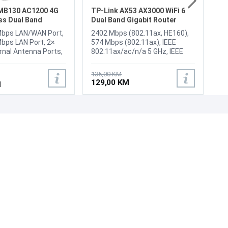
1
80
MB130 AC1200 4G
TP-Link AX53 AX3000 WiFi 6
st
ss Dual Band
Dual Band Gigabit Router
PS
Mbps LAN/WAN Port,
2402 Mbps (802.11ax, HE160),
Op
bps LAN Port, 2×
574 Mbps (802.11ax), IEEE
Ch
rnal Antenna Ports,
802.11ax/ac/n/a 5 GHz, IEEE
 Card Slot,
802.11ax/n/b/g 2.4 GHz, 4×
Button, Wireless
Fixed High-Performance
135,00 KM
IEEE 802.11b/g/n,
Antennas, High-Power FEM, 1×
129,00 KM
M
5 GHz, 2.4 GHz, WiFi
Gigabit WAN Port, 4× Gigabit
7 Mbps at 5 GHz,
LAN Ports, 12 V ⎓ 2 A, CE, RoHS
t 2.4 GHz
UNI-EXPERT D.O.O.
Adresa: Branislava Nušića 162, Sarajevo, 71000, BiH
Kontakt: 033 873 872
Email: prodaja@laptopi.ba
ID: 4245018500008
PDV: 245018500008