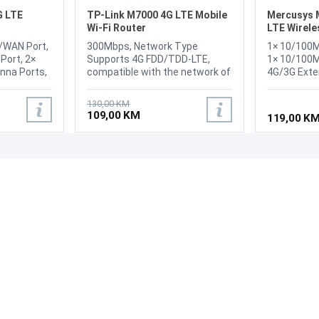
G LTE
TP-Link M7000 4G LTE Mobile
Mercusys 
Wi-Fi Router
LTE Wirele
Router
/WAN Port,
300Mbps, Network Type
1× 10/100
Port, 2×
Supports 4G FDD/TDD-LTE,
1× 10/100M
nna Ports,
compatible with the network of
4G/3G Exte
t,
most countries and regions,
1× Nano SIM
Wireless
Data Rates DL: 150Mbps, UL:
WPS/Reset 
130,00 KM
.11b/g/n,
50Mbps, Internal Antenna, LED
Standards: 
109,00 KM
119,00 K
WiFi
DisplayWi-Fi status, Internet
Frequency: 
connection status, Battery
Speeds: 86
status, 1 SIM card slot,
300 Mbps a
2000mAh Rechargeable
PODRŠKA
PRATI NAS
Battery
Česta pitanja?
Reklamacije i povrati
Servis