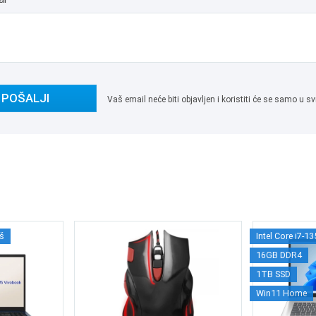
POŠALJI
Vaš email neće biti objavljen i koristiti će se samo u
š
Intel Core i7-1
16GB DDR4
1TB SSD
Win11 Home