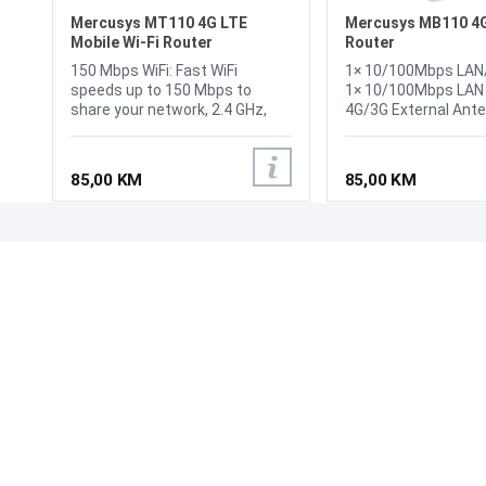
Mercusys MT110 4G LTE
Mercusys MB110 4
Mobile Wi-Fi Router
Router
150 Mbps WiFi: Fast WiFi
1× 10/100Mbps LAN
speeds up to 150 Mbps to
1× 10/100Mbps LAN 
share your network, 2.4 GHz,
4G/3G External Ante
IEEE 802.11a/b/g/n 2.4 GHz,
1× Nano SIM Card Slo
<20dBm, Long usage: 2200
WPS/Reset Button, 
mAh battery for 10 hours, SIM
Standards: IEEE 802
85,00 KM
85,00 KM
Card Plug and Play
Frequency: 2.4 GHz, 
Speeds: 300 Mbps
UPOZNAJTE NAS
POSLOVANJE
O nama
Uslovi poslovanja
Prodajna mjesta
Načini plaćanja
Kontaktirajte nas
Sigurnost plaćanja
Zašto kupiti od nas?
Načini dostave
NAČINI PLAĆANJA