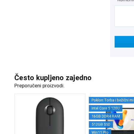
Često kupljeno zajedno
Preporučeni proizvodi.
Poklon:Torba i bežični mi
Intel Core 5 120U
16GB DDR4 RAM
512GB SSD
Win11 Pro