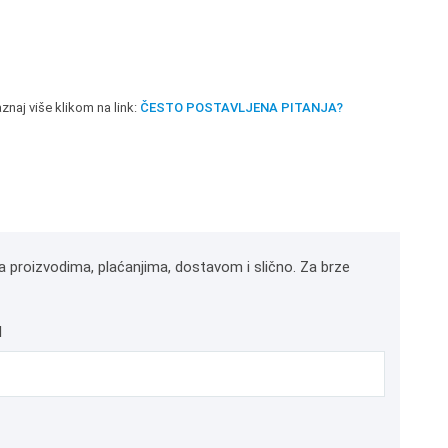
znaj više klikom na link:
ČESTO POSTAVLJENA PITANJA?
a proizvodima, plaćanjima, dostavom i slično. Za brze
l