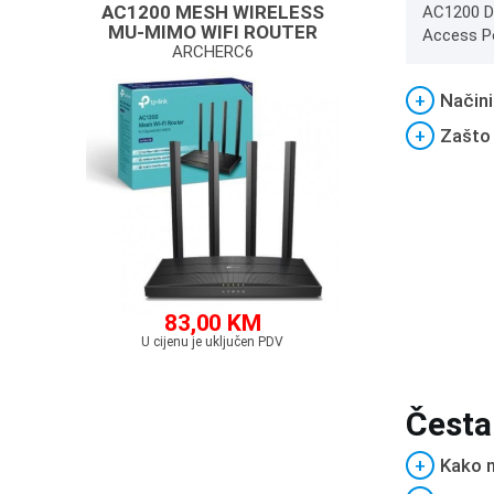
AC1200 MESH WIRELESS
AC1200 Du
MU-MIMO WIFI ROUTER
Access Po
ARCHERC6
+
Načini
+
Zašto
83,00 KM
U cijenu je uključen PDV
Česta
+
Kako m