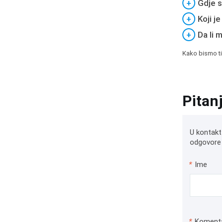
+
Gdje s
+
Koji j
+
Da li 
Kako bismo ti
Pitan
U kontakt
odgovore 
*
Ime
*
Koment