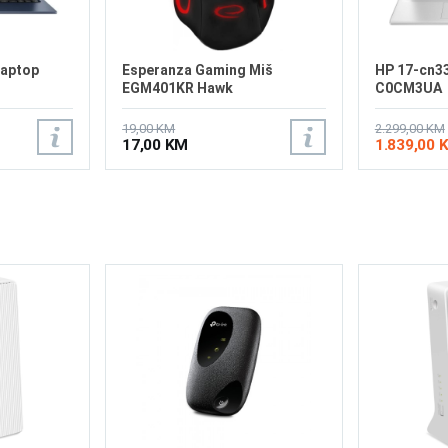
laptop
Esperanza Gaming Miš
HP 17-cn33
EGM401KR Hawk
C0CM3UA
19,00 KM
2.299,00 KM
17,00 KM
1.839,00 