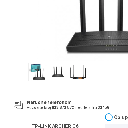
Naručite telefonom
Pozovite broj
033 873 872
i recite šifru
33459
−
Opis p
TP-LINK ARCHER C6