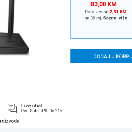
83,00 KM
Rata već od
2,31 KM
na 36 mj.
Saznaj više
DODAJ U KORP
Live chat
Pon-Sub od 9h do 21h
roizvoda