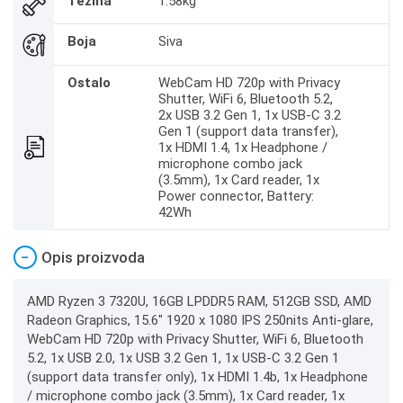
Težina
1.58kg
Boja
Siva
Ostalo
WebCam HD 720p with Privacy
Shutter, WiFi 6, Bluetooth 5.2,
2x USB 3.2 Gen 1, 1x USB-C 3.2
Gen 1 (support data transfer),
1x HDMI 1.4, 1x Headphone /
microphone combo jack
(3.5mm), 1x Card reader, 1x
Power connector, Battery:
42Wh
−
Opis proizvoda
AMD Ryzen 3 7320U, 16GB LPDDR5 RAM, 512GB SSD, AMD
Radeon Graphics, 15.6" 1920 x 1080 IPS 250nits Anti-glare,
WebCam HD 720p with Privacy Shutter, WiFi 6, Bluetooth
5.2, 1x USB 2.0, 1x USB 3.2 Gen 1, 1x USB-C 3.2 Gen 1
(support data transfer only), 1x HDMI 1.4b, 1x Headphone
/ microphone combo jack (3.5mm), 1x Card reader, 1x