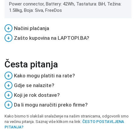
Power connector, Battery: 42Wh, Tastatura: BiH, Težina:
1.58kg, Boja: Siva, FreeDos
+
Načini plaćanja
+
Zašto kupovina na LAPTOPI.BA?
Česta pitanja
+
Kako mogu platiti na rate?
+
Gdje se nalazite?
+
Koji je rok dostave?
+
Da li mogu naručiti preko firme?
Kako bismo ti olakšali snalaženje na našim stranicama, odgovorili smo
na većinu pitanja. Saznaj više klikom na link:
ČESTO POSTAVLJENA
PITANJA?