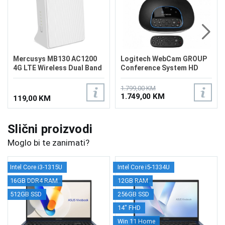
Mercusys MB130 AC1200
Logitech WebCam GROUP
4G LTE Wireless Dual Band
Conference System HD
Router
Bluetooth
1.799,00 KM
1.749,00 KM
119,00 KM
Slični proizvodi
Moglo bi te zanimati?
Intel Core i3-1315U
Intel Core i5-1334U
16GB DDR4 RAM
12GB RAM
512GB SSD
256GB SSD
14" FHD
Win 11 Home