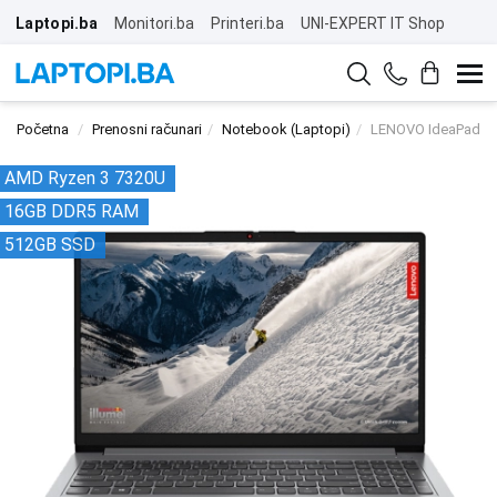
Laptopi.ba
Monitori.ba
Printeri.ba
UNI-EXPERT IT Shop
Početna
Prenosni računari
Notebook (Laptopi)
LENOVO IdeaPad 1
AMD Ryzen 3 7320U
16GB DDR5 RAM
512GB SSD