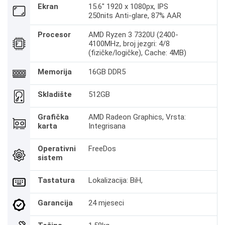
Ekran
15.6" 1920 x 1080px, IPS
250nits Anti-glare, 87% AAR
Procesor
AMD Ryzen 3 7320U (2400-
4100MHz, broj jezgri: 4/8
(fizičke/logičke), Cache: 4MB)
Memorija
16GB DDR5
Skladište
512GB
Grafička
AMD Radeon Graphics, Vrsta:
karta
Integrisana
Operativni
FreeDos
sistem
Tastatura
Lokalizacija: BiH,
Garancija
24 mjeseci