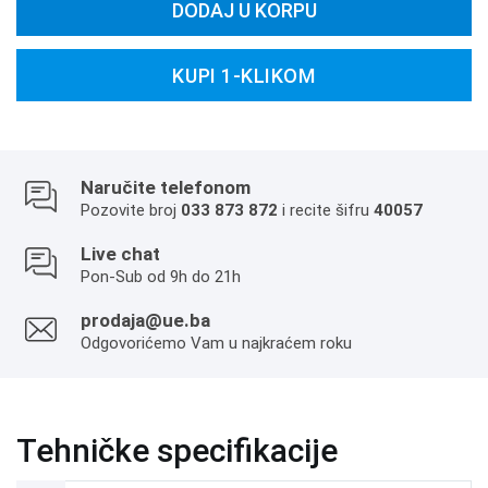
DODAJ U KORPU
KUPI 1-KLIKOM
Naručite telefonom
Pozovite broj
033 873 872
i recite šifru
40057
Live chat
Pon-Sub od 9h do 21h
prodaja@ue.ba
Odgovorićemo Vam u najkraćem roku
Tehničke specifikacije